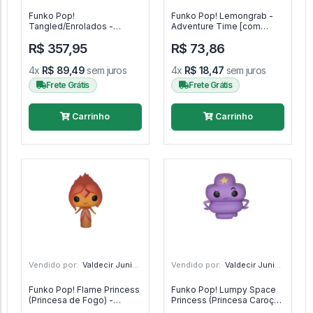
Funko Pop!
Funko Pop! Lemongrab -
Tangled/Enrolados -
Adventure Time [com
Maximus - Disney
avarias] - Adventure Time
R$ 357,95
R$ 73,86
Enrolados #148
#53
4x
R$ 89,49
sem juros
4x
R$ 18,47
sem juros
Frete Grátis
Frete Grátis
Carrinho
Carrinho
Vendido por:
Valdecir Junior - PR
Vendido por:
Valdecir Junior - PR
Funko Pop! Flame Princess
Funko Pop! Lumpy Space
(Princesa de Fogo) -
Princess (Princesa Caroço)
Adventure Time -
- Adventure Time -