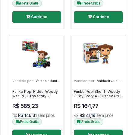
Frete Grátis
Frete Grátis
Carrinho
Carrinho
Vendido por:
Valdecir Junior - PR
Vendido por:
Valdecir Junior - PR
Funko Pop! Rides: Woody
Funko Pop! Sheriff Woody
with RC - Toy Story -
- Toy Story 4 - Disney Pixar
Disney Pixar Toy Story #56
Toy Story 4 #522
R$ 585,23
R$ 164,77
4x
R$ 146,31
sem juros
4x
R$ 41,19
sem juros
Frete Grátis
Frete Grátis