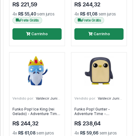
R$ 221,59
R$ 244,32
Adventure Time #302
Adventure Time #30
4x
R$ 55,40
sem juros
4x
R$ 61,08
sem juros
Frete Grátis
Frete Grátis
Carrinho
Carrinho
Vendido por:
Valdecir Junior - PR
Vendido por:
Valdecir Junior - PR
Funko Pop! Ice King (rei
Funko Pop! Gunter -
Gelado) - Adventure Time
Adventure Time -
- Adventure Time #34
Adventure Time #87
R$ 244,32
R$ 238,64
4x
R$ 61,08
sem juros
4x
R$ 59,66
sem juros