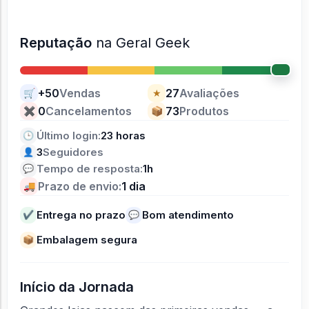
Reputação
na Geral Geek
+50
Vendas
27
Avaliações
🛒
★
0
Cancelamentos
73
Produtos
✖
📦
Último login:
23 horas
🕒
3
Seguidores
👤
Tempo de resposta:
1h
💬
Prazo de envio:
1 dia
🚚
Entrega no prazo
Bom atendimento
✔
💬
Embalagem segura
📦
Início da Jornada