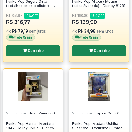
Funko Pop Suguru Geto
Funko Pop Mickey Mouse
(detalhes caixa e blister) -
(caixa Avariada) - Disney #1218
Jujutsu Kaisen #1891
R$ 351,97
R$ 160,80
10% OFF
13% OFF
R$ 316,77
R$ 139,90
4x
R$ 79,19
sem juros
4x
R$ 34,98
sem juros
Frete Grátis
Frete Grátis
Carrinho
Carrinho
Vendido por:
José Maria da Silva Junior - AL
Vendido por:
Lojinha Geek Colecionáveis - DF
Funko Pop Hannah Montana -
Funko Pop! Madara Uchiha
1347 - Miley Cyrus - Disney
Susano'o - Exclusivo Summer