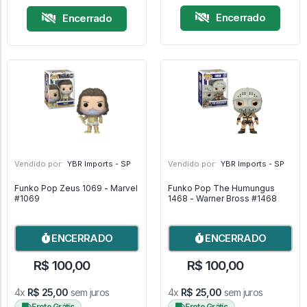
Encerrado
Encerrado
Vendido por:
YBR Imports - SP
Vendido por:
YBR Imports - SP
Funko Pop Zeus 1069 - Marvel
Funko Pop The Humungus
#1069
1468 - Warner Bross #1468
ENCERRADO
ENCERRADO
R$ 100,00
R$ 100,00
4x
R$ 25,00
sem juros
4x
R$ 25,00
sem juros
Frete Grátis
Frete Grátis