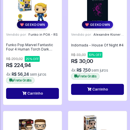
💖 GEEKDOWN
💖 GEEKDOWN
Vendido por:
Funko in POA - RS
Vendido por:
Alexandre Kisner - PR
Funko Pop Marvel Fantastic
Indomada - House Of Night #4
Four 4 Human Torch Dark
Glows *ex* 568 - Marvel #568
R$ 33,33
10% OFF
R$ 299,92
25% OFF
R$ 30,00
R$ 224,94
4x
R$ 7,50
sem juros
4x
R$ 56,24
sem juros
Frete Grátis
Frete Grátis
Carrinho
Carrinho