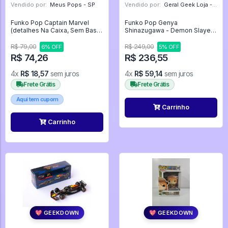
Vendido por:
Meus Pops - SP
Vendido por:
Geral Geek Loja - SP
Funko Pop Captain Marvel
Funko Pop Genya
(detalhes Na Caixa, Sem Base
Shinazugawa - Demon Slayer
E Detalhe No Nariz E Rosto) -
#1851
Avengers Endgame #576
R$ 79,00
R$ 249,00
6% OFF
5% OFF
R$ 74,26
R$ 236,55
4x
R$ 18,57
sem juros
4x
R$ 59,14
sem juros
Frete Grátis
Frete Grátis
Aqui tem cupom
Carrinho
Carrinho
💖 GEEKDOWN
💖 GEEKDOWN