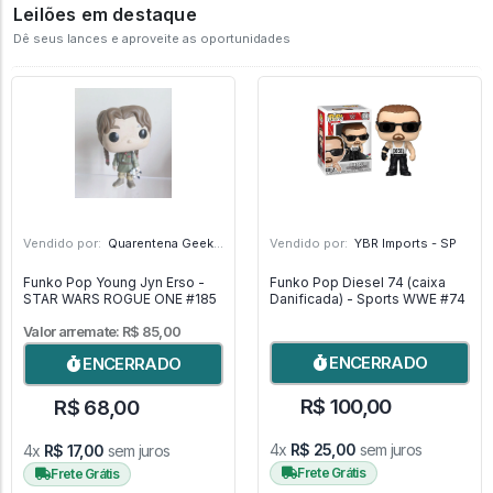
Leilões em destaque
Dê seus lances e aproveite as oportunidades
Vendido por:
Quarentena Geek Store - SP
Vendido por:
YBR Imports - SP
Funko Pop Young Jyn Erso -
Funko Pop Diesel 74 (caixa
STAR WARS ROGUE ONE #185
Danificada) - Sports WWE #74
Valor arremate: R$ 85,00
ENCERRADO
ENCERRADO
R$ 100,00
R$ 68,00
4x
R$ 25,00
sem juros
4x
R$ 17,00
sem juros
Frete Grátis
Frete Grátis