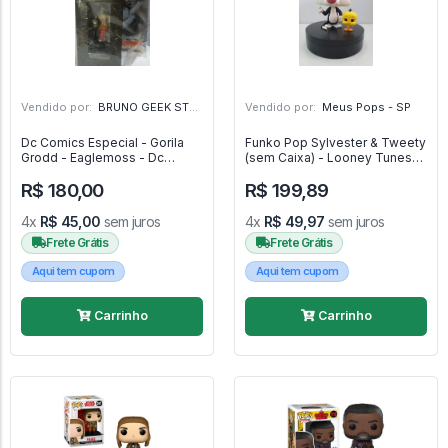
Vendido por:
BRUNO GEEK STORE - ES
Vendido por:
Meus Pops - SP
Dc Comics Especial - Gorila
Funko Pop Sylvester & Tweety
Grodd - Eaglemoss - Dc
(sem Caixa) - Looney Tunes
Comics
#309
R$ 180,00
R$ 199,89
4x
R$ 45,00
sem juros
4x
R$ 49,97
sem juros
Frete Grátis
Frete Grátis
Aqui tem cupom
Aqui tem cupom
Carrinho
Carrinho