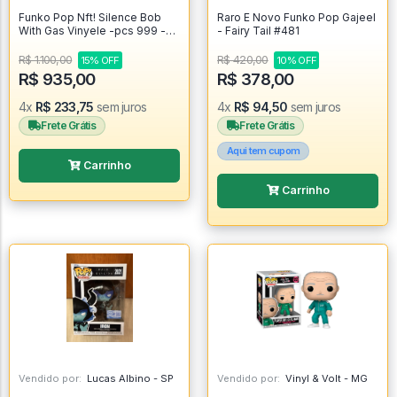
Funko Pop Nft! Silence Bob
Raro E Novo Funko Pop Gajeel
With Gas Vinyele -pcs 999 -
- Fairy Tail #481
Jay E Silent Bob #1
R$ 1.100,00
R$ 420,00
15% OFF
10% OFF
R$ 935,00
R$ 378,00
4x
R$ 233,75
sem juros
4x
R$ 94,50
sem juros
Frete Grátis
Frete Grátis
Aqui tem cupom
Carrinho
Carrinho
Vendido por:
Lucas Albino - SP
Vendido por:
Vinyl & Volt - MG