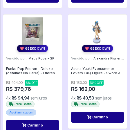
💖 GEEKDOWN
💖 GEEKDOWN
Vendido por:
Meus Pops - SP
Vendido por:
Alexandre Kisner - PR
Funko Pop Frieren - Deluxe
Asuna Yuuki Eversummer
(detalhes Na Caixa) - Frieren
Lovers EXQ Figure - Sword Art
#2358
Online Memory Defrag
R$ 404,00
R$ 180,00
6% OFF
10% OFF
R$ 379,76
R$ 162,00
4x
R$ 94,94
sem juros
4x
R$ 40,50
sem juros
Frete Grátis
Frete Grátis
Aqui tem cupom
Carrinho
Carrinho