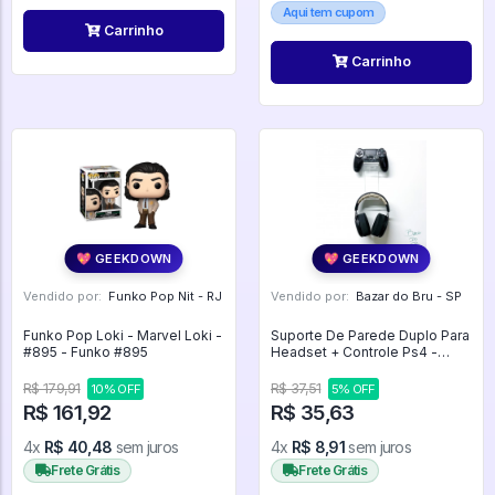
Aqui tem cupom
Carrinho
Carrinho
💖 GEEKDOWN
💖 GEEKDOWN
Vendido por:
Funko Pop Nit - RJ
Vendido por:
Bazar do Bru - SP
Funko Pop Loki - Marvel Loki -
Suporte De Parede Duplo Para
#895 - Funko #895
Headset + Controle Ps4 -
Expositor
R$ 179,91
R$ 37,51
10% OFF
5% OFF
R$ 161,92
R$ 35,63
4x
R$ 40,48
sem juros
4x
R$ 8,91
sem juros
Frete Grátis
Frete Grátis