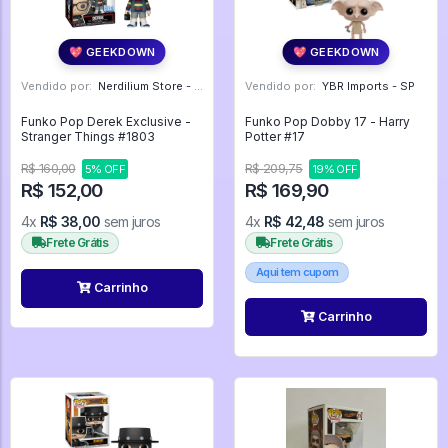
💖 GEEKDOWN
💖 GEEKDOWN
Vendido por:
Nerdilium Store - SP
Vendido por:
YBR Imports - SP
Funko Pop Derek Exclusive -
Funko Pop Dobby 17 - Harry
Stranger Things #1803
Potter #17
R$ 160,00
R$ 209,75
5% OFF
19% OFF
R$ 152,00
R$ 169,90
4x
R$ 38,00
sem juros
4x
R$ 42,48
sem juros
Frete Grátis
Frete Grátis
Aqui tem cupom
Carrinho
Carrinho