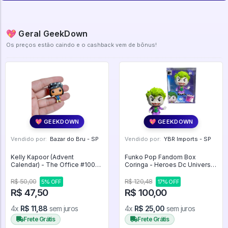
💖 Geral GeekDown
Os preços estão caindo e o cashback vem de bônus!
💖 GEEKDOWN
💖 GEEKDOWN
Vendido por:
Bazar do Bru - SP
Vendido por:
YBR Imports - SP
Kelly Kapoor (Advent
Funko Pop Fandom Box
Calendar) - The Office #1008
Coringa - Heroes Dc Universe
- The Office #1008
#01
R$ 50,00
R$ 120,48
5% OFF
17% OFF
R$ 47,50
R$ 100,00
4x
R$ 11,88
sem juros
4x
R$ 25,00
sem juros
Frete Grátis
Frete Grátis