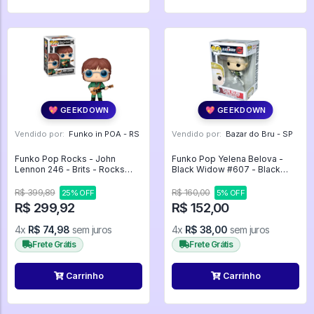
💖 GEEKDOWN
💖 GEEKDOWN
Vendido por:
Funko in POA - RS
Vendido por:
Bazar do Bru - SP
Funko Pop Rocks - John
Funko Pop Yelena Belova -
Lennon 246 - Brits - Rocks
Black Widow #607 - Black
#246
Widow #607
R$ 399,89
R$ 160,00
25% OFF
5% OFF
R$ 299,92
R$ 152,00
4x
R$ 74,98
sem juros
4x
R$ 38,00
sem juros
Frete Grátis
Frete Grátis
Carrinho
Carrinho