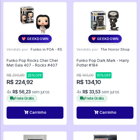
💖 GEEKDOWN
💖 GEEKDOWN
Vendido por:
Funko in POA - RS
Vendido por:
The Horror Shop - Colecionáveis - MG
Funko Pop Rocks Cher Cher
Funko Pop Dark Mark - Harry
Met Gala 407 - Rocks #407
Potter #184
R$ 299,89
R$ 149,00
25% OFF
10% OFF
R$ 224,92
R$ 134,10
4x
R$ 56,23
sem juros
4x
R$ 33,53
sem juros
Frete Grátis
Frete Grátis
Carrinho
Carrinho