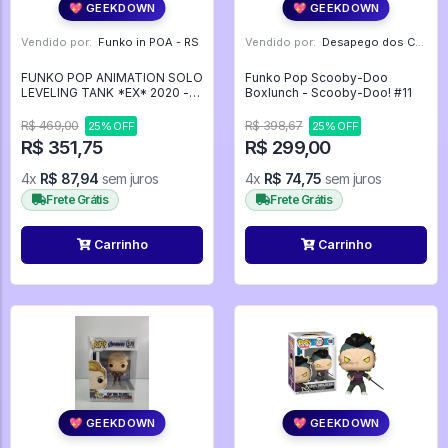
💖 GEEKDOWN
💖 GEEKDOWN
Vendido por:
Funko in POA - RS
Vendido por:
Desapego dos Cardoso - PR
FUNKO POP ANIMATION SOLO
Funko Pop Scooby-Doo
LEVELING TANK *EX* 2020 -
Boxlunch - Scooby-Doo! #11
Animation #2020
R$ 469,00
R$ 398,67
25% OFF
25% OFF
R$ 351,75
R$ 299,00
4x
R$ 87,94
sem juros
4x
R$ 74,75
sem juros
Frete Grátis
Frete Grátis
Carrinho
Carrinho
💖 GEEKDOWN
💖 GEEKDOWN