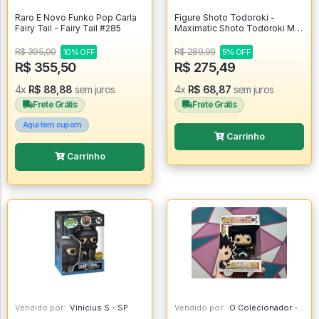
Raro E Novo Funko Pop Carla
Figure Shoto Todoroki -
Fairy Tail - Fairy Tail #285
Maximatic Shoto Todoroki My
Hero Academia - My Hero
Academia
R$ 395,00
R$ 289,99
10% OFF
5% OFF
R$ 355,50
R$ 275,49
4x
R$ 88,88
sem juros
4x
R$ 68,87
sem juros
Frete Grátis
Frete Grátis
Aqui tem cupom
Carrinho
Carrinho
Vendido por:
Vinicius S - SP
Vendido por:
O Colecionador - SP