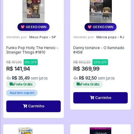
💖 GEEKDOWN
💖 GEEKDOWN
Vendido por:
Meus Pops - SP
Vendido por:
Márcia pops - RJ
Funko Pop Holly The Heroic -
Danny torrance - O Iluminado
Stranger Things #1810
#458
R$ 151,00
R$ 552,22
6% OFF
33% OFF
R$ 141,94
R$ 369,99
4x
R$ 35,49
sem juros
4x
R$ 92,50
sem juros
Frete Grátis
Frete Grátis
Aqui tem cupom
Carrinho
Carrinho