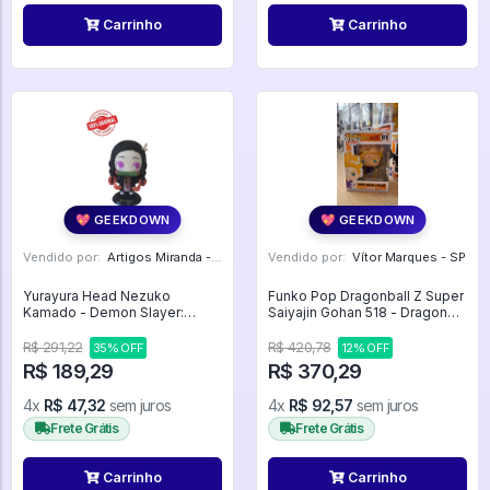
Carrinho
Carrinho
💖 GEEKDOWN
💖 GEEKDOWN
Vendido por:
Artigos Miranda - RJ
Vendido por:
Vítor Marques - SP
Yurayura Head Nezuko
Funko Pop Dragonball Z Super
Kamado - Demon Slayer:
Saiyajin Gohan 518 - Dragon
Kimetsu No Yaiba
Ball #518
R$ 291,22
R$ 420,78
35% OFF
12% OFF
R$ 189,29
R$ 370,29
4x
R$ 47,32
sem juros
4x
R$ 92,57
sem juros
Frete Grátis
Frete Grátis
Carrinho
Carrinho