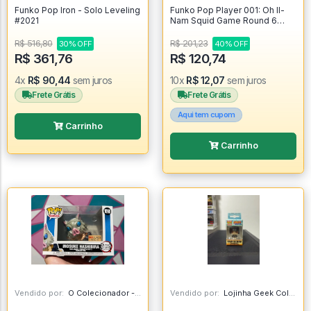
Funko Pop Iron - Solo Leveling
Funko Pop Player 001: Oh Il-
#2021
Nam Squid Game Round 6
1223 - Round Six #1223
R$ 516,80
R$ 201,23
30% OFF
40% OFF
R$ 361,76
R$ 120,74
4x
R$ 90,44
sem juros
10x
R$ 12,07
sem juros
Frete Grátis
Frete Grátis
Aqui tem cupom
Carrinho
Carrinho
Vendido por:
O Colecionador - SP
Vendido por:
Lojinha Geek Colecionáveis - DF