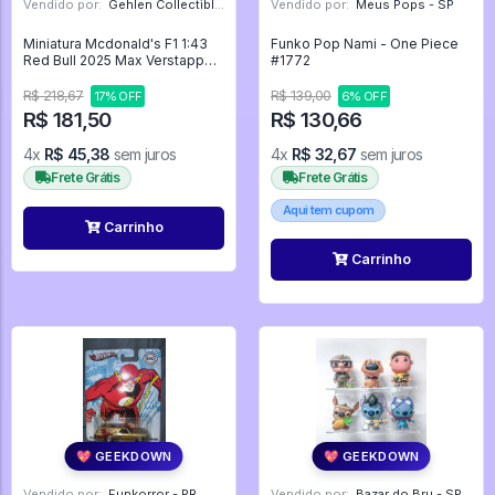
Vendido por:
Gehlen Collectibles - RS
Vendido por:
Meus Pops - SP
Miniatura Mcdonald's F1 1:43
Funko Pop Nami - One Piece
Red Bull 2025 Max Verstappen
#1772
Preto Original Mc Donalds -
Formula 1 Max Verstappen
R$ 218,67
R$ 139,00
17% OFF
6% OFF
McDonalds
R$ 181,50
R$ 130,66
4x
R$ 45,38
sem juros
4x
R$ 32,67
sem juros
Frete Grátis
Frete Grátis
Aqui tem cupom
Carrinho
Carrinho
💖 GEEKDOWN
💖 GEEKDOWN
Vendido por:
Funkorror - PR
Vendido por:
Bazar do Bru - SP