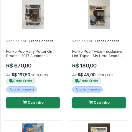
Vendido por:
Eliana Fonseca - SP
Vendido por:
Eliana Fonseca - SP
Funko Pop Harry Potter On
Funko Pop Twice - Exclusivo
Broom - 2017 Summer
Hot Topic - My Hero Academia
Convention Exclusivo - Harry
- #1093 - FUNKO POP #1093
R$ 670,00
R$ 180,00
Potter - #31 - FUNKO POP #31
4x
R$ 167,50
sem juros
4x
R$ 45,00
sem juros
Frete Grátis
Frete Grátis
Aqui tem cupom
Aqui tem cupom
Carrinho
Carrinho