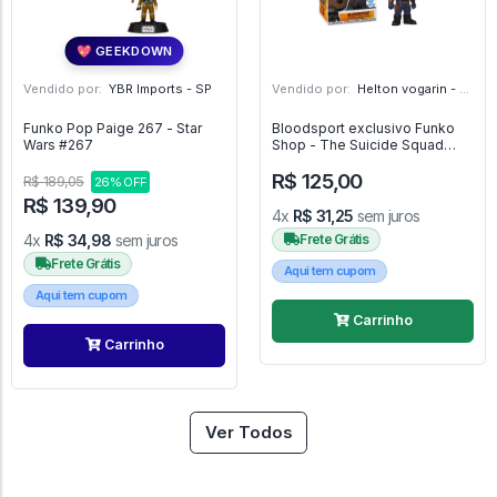
💖 GEEKDOWN
Vendido por:
YBR Imports - SP
Vendido por:
Helton vogarin - SP
Funko Pop Paige 267 - Star
Bloodsport exclusivo Funko
Wars #267
Shop - The Suicide Squad
#1118
R$ 125,00
R$ 189,05
26% OFF
R$ 139,90
4x
R$ 31,25
sem juros
4x
R$ 34,98
sem juros
Frete Grátis
Frete Grátis
Aqui tem cupom
Aqui tem cupom
Carrinho
Carrinho
Ver Todos