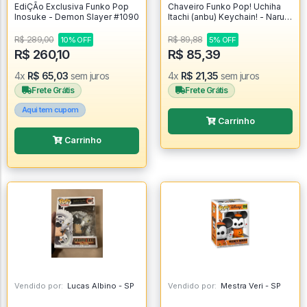
EdiÇÃo Exclusiva Funko Pop
Chaveiro Funko Pop! Uchiha
Inosuke - Demon Slayer #1090
Itachi (anbu) Keychain! - Naruto
Shippuden
R$ 289,00
R$ 89,88
10% OFF
5% OFF
R$ 260,10
R$ 85,39
4x
R$ 65,03
sem juros
4x
R$ 21,35
sem juros
Frete Grátis
Frete Grátis
Aqui tem cupom
Carrinho
Carrinho
Vendido por:
Lucas Albino - SP
Vendido por:
Mestra Veri - SP