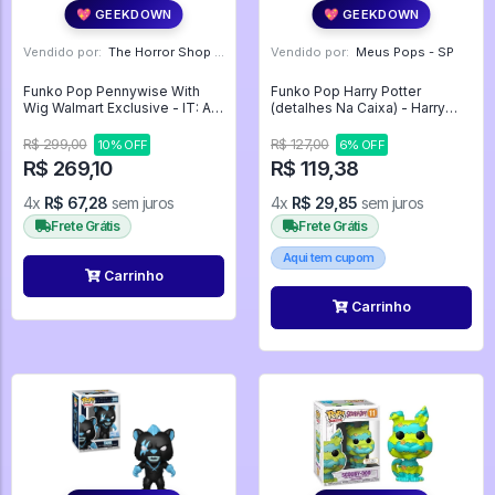
💖 GEEKDOWN
💖 GEEKDOWN
Vendido por:
The Horror Shop - Colecionáveis - MG
Vendido por:
Meus Pops - SP
Funko Pop Pennywise With
Funko Pop Harry Potter
Wig Walmart Exclusive - IT: A
(detalhes Na Caixa) - Harry
Coisa #474
Potter #196
R$ 299,00
R$ 127,00
10% OFF
6% OFF
R$ 269,10
R$ 119,38
4x
R$ 67,28
sem juros
4x
R$ 29,85
sem juros
Frete Grátis
Frete Grátis
Aqui tem cupom
Carrinho
Carrinho