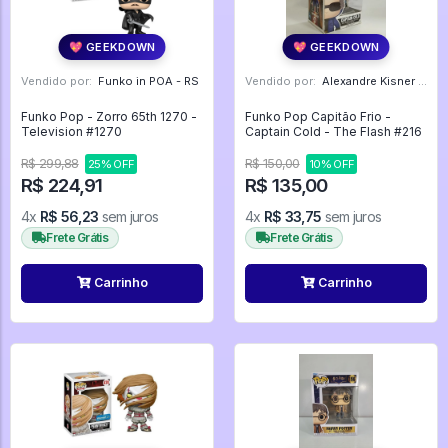
💖 GEEKDOWN
💖 GEEKDOWN
Vendido por:
Funko in POA - RS
Vendido por:
Alexandre Kisner - PR
Funko Pop - Zorro 65th 1270 -
Funko Pop Capitão Frio -
Television #1270
Captain Cold - The Flash #216
R$ 299,88
R$ 150,00
25% OFF
10% OFF
R$ 224,91
R$ 135,00
4x
R$ 56,23
sem juros
4x
R$ 33,75
sem juros
Frete Grátis
Frete Grátis
Carrinho
Carrinho