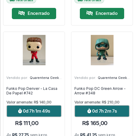
Encerrado
Encerrado
Vendido por:
Quarentena Geek Store - SP
Vendido por:
Quarentena Geek Store - SP
Funko Pop Denver - La Casa
Funko Pop DC Green Arrow -
De Papel #742
Arrow #348
Valor arremate: R$ 140,00
Valor arremate: R$ 210,00
0d 7h 1m 48s
0d 7h 2m 6s
R$ 111,00
R$ 165,00
4x
R$ 27,75
sem juros
4x
R$ 41,25
sem juros