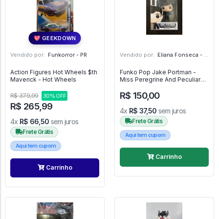
💖 GEEKDOWN
Vendido por:
Funkorror - PR
Vendido por:
Eliana Fonseca - SP
Action Figures Hot Wheels $th
Funko Pop Jake Portman -
Maverick - Hot Wheels
Miss Peregrine And Peculiar
Children - #260 - FUNKO POP
R$ 150,00
#260
R$ 379,99
30% OFF
R$ 265,99
4x
R$ 37,50
sem juros
4x
R$ 66,50
sem juros
Frete Grátis
Frete Grátis
Aqui tem cupom
Aqui tem cupom
Carrinho
Carrinho