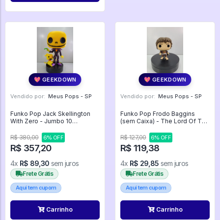
💖 GEEKDOWN
💖 GEEKDOWN
Vendido por:
Meus Pops - SP
Vendido por:
Meus Pops - SP
Funko Pop Jack Skellington
Funko Pop Frodo Baggins
With Zero - Jumbo 10
(sem Caixa) - The Lord Of The
Polegadas (sem Caixa) -
Rings #444
Disney #809
R$ 380,00
R$ 127,00
6% OFF
6% OFF
R$ 357,20
R$ 119,38
4x
R$ 89,30
sem juros
4x
R$ 29,85
sem juros
Frete Grátis
Frete Grátis
Aqui tem cupom
Aqui tem cupom
Carrinho
Carrinho