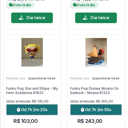
Frete Grátis
Frete Grátis
Dar lance
Dar lance
Vendido por:
Quarentena Geek Store - SP
Vendido por:
Quarentena Geek Store - SP
Funko Pop Star and Stripe - My
Funko Pop Disney Moana On
Hero Academia #1833
Sailboat - Moana #1323
Valor arremate: R$ 130,00
Valor arremate: R$ 305,00
0d 7h 2m 19s
0d 7h 2m 54s
R$ 103,00
R$ 243,00