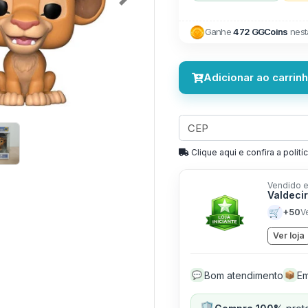
Next
Ganhe
472 GGCoins
nest
Adicionar ao carrin
Clique aqui e confira a politíc
Vendido e
Valdeci
🛒
+50
V
Ver loja
Bom atendimento
Em
💬
📦
🛡️