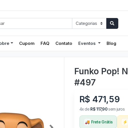
obre
Cupom
FAQ
Contato
Eventos
Blog
Funko Pop! N
#497
R$ 471,59
4x de
R$ 117,90
sem juros
🚚
Frete Grátis
⚡