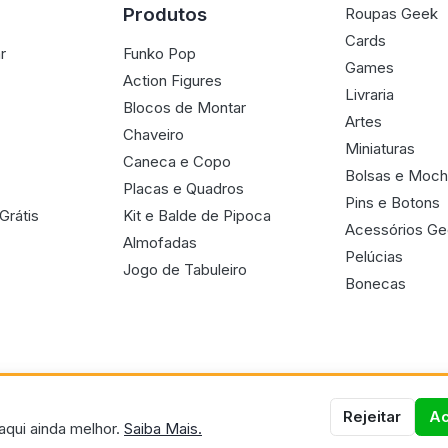
Produtos
Roupas Geek
Cards
r
Funko Pop
Games
Action Figures
Livraria
Blocos de Montar
Artes
Chaveiro
Miniaturas
Caneca e Copo
Bolsas e Moch
Placas e Quadros
Pins e Botons
Grátis
Kit e Balde de Pipoca
Acessórios G
Almofadas
Pelúcias
Jogo de Tabuleiro
Bonecas
Rejeitar
Ac
aqui ainda melhor.
Saiba Mais.