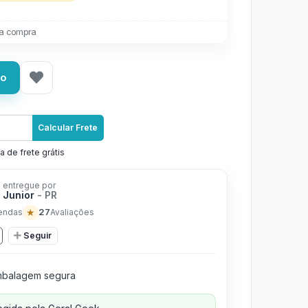
a compra
ho
Calcular Frete
a de frete grátis
 entregue por
r Junior
- PR
★
27
endas
Avaliações
Seguir
balagem segura