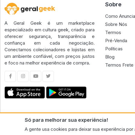
Sobre
Como Anuncia
A Geral Geek é um marketplace
Sobre Nós
especializado em cultura geek, criado para
Termos
oferecer segurança, transparência e
Pré-Venda
confiança em cada negociação.
Políticas
Conectamos colecionadores e lojistas em
um ambiente confiável, com preços justos
Blog
e foco na melhor experiência de compra.
Termos Frete 
Só para melhorar sua experiência!
CNPJ n.º 30.220.458/0001-17 - GERAL GEEK PORTAL ELETRONICO LTDA.
A gente usa cookies para deixar sua experiência por 
© 2026 Geral Geek