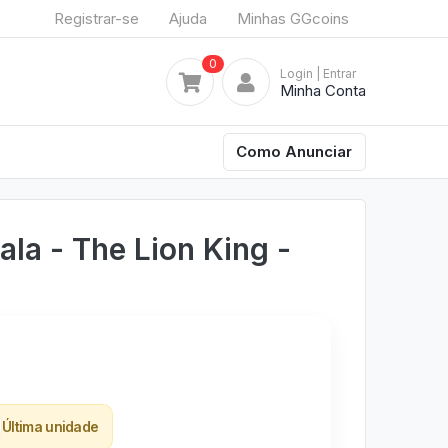
Registrar-se
Ajuda
Minhas GGcoins
0
Login
| Entrar
Minha Conta
Como Anunciar
ala - The Lion King -
Última unidade