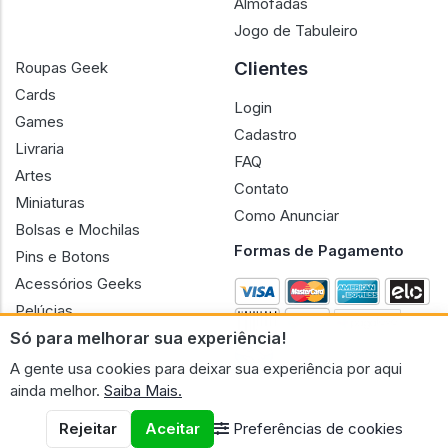
Almofadas
Jogo de Tabuleiro
Clientes
Roupas Geek
Cards
Login
Games
Cadastro
Livraria
FAQ
Artes
Contato
Miniaturas
Como Anunciar
Bolsas e Mochilas
Formas de Pagamento
Pins e Botons
Acessórios Geeks
Pelúcias
Só para melhorar sua experiência!
Bonecas
A gente usa cookies para deixar sua experiência por aqui
ainda melhor.
Saiba Mais.
Rejeitar
Aceitar
Preferências de cookies