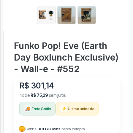
Funko Pop! Eve (Earth
Day Boxlunch Exclusive)
- Wall-e - #552
R$ 301,14
4x de
R$ 75,29
sem juros
🚚
⚡
Frete Grátis
Última unidade
Ganhe
301 GGCoins
nesta compra