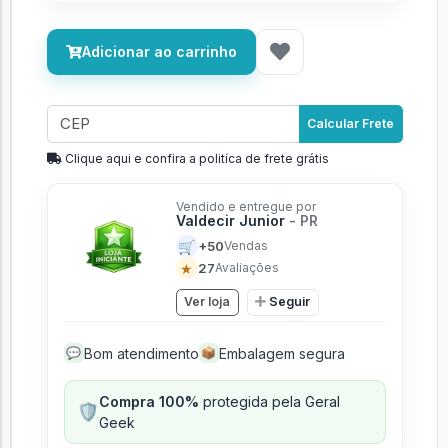
Adicionar ao carrinho
Calcular Frete
Clique aqui e confira a politíca de frete grátis
Vendido e entregue por
Valdecir Junior
- PR
🛒
+50
Vendas
★
27
Avaliações
Ver loja
Seguir
Bom atendimento
Embalagem segura
💬
📦
Compra 100%
protegida pela Geral
🛡️
Geek