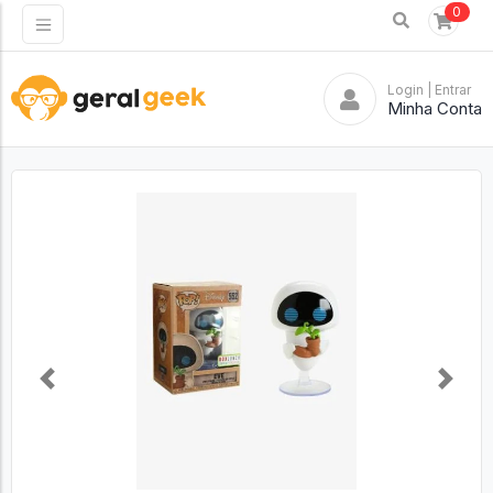
0
Login
| Entrar
Minha Conta
Previous
Next