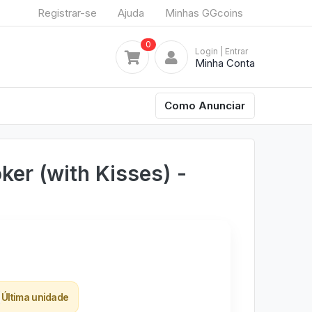
Registrar-se
Ajuda
Minhas GGcoins
0
Login
| Entrar
Minha Conta
Como Anunciar
ker (with Kisses) -
Última unidade