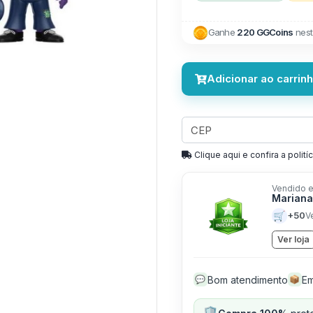
Ganhe
220 GGCoins
nest
Adicionar ao carrin
Clique aqui e confira a politíc
Vendido e
Mariana
🛒
+50
V
Ver loja
Bom atendimento
Em
💬
📦
🛡️