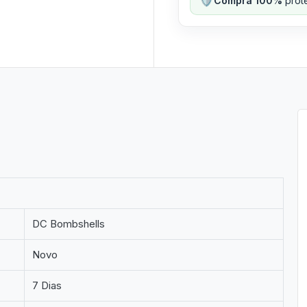
Compra 100%
prote
DC Bombshells
Novo
7 Dias