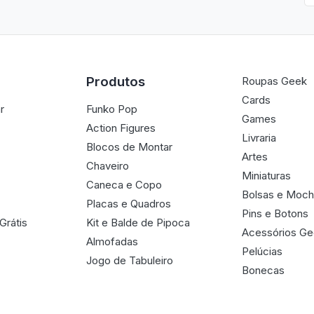
Produtos
Roupas Geek
Cards
r
Funko Pop
Games
Action Figures
Livraria
Blocos de Montar
Artes
Chaveiro
Miniaturas
Caneca e Copo
Bolsas e Moch
Placas e Quadros
Pins e Botons
Grátis
Kit e Balde de Pipoca
Acessórios G
Almofadas
Pelúcias
Jogo de Tabuleiro
Bonecas