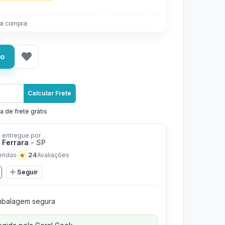
a compra
ho
Calcular Frete
a de frete grátis
 entregue por
 Ferrara
- SP
★
24
endas
Avaliações
Seguir
balagem segura