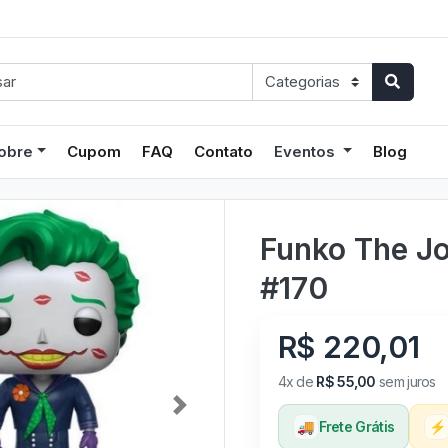
obre
Cupom
FAQ
Contato
Eventos
Blog
Funko The Jo
#170
R$ 220,01
4x de
R$ 55,00
sem juros
Next
🚚
Frete Grátis
⚡