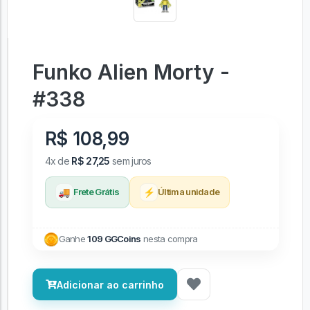
Funko Alien Morty -
#338
R$ 108,99
4x de
R$ 27,25
sem juros
🚚
⚡
Frete Grátis
Última unidade
Ganhe
109 GGCoins
nesta compra
Adicionar ao carrinho