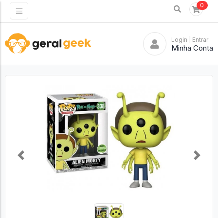
0
Login
| Entrar
Minha Conta
Previous
Next