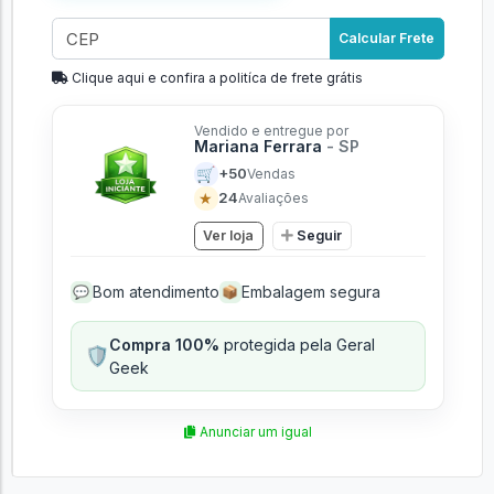
Calcular Frete
Clique aqui e confira a politíca de frete grátis
Vendido e entregue por
Mariana Ferrara
- SP
🛒
+50
Vendas
★
24
Avaliações
Ver loja
Seguir
Bom atendimento
Embalagem segura
💬
📦
Compra 100%
protegida pela Geral
🛡️
Geek
Anunciar um igual