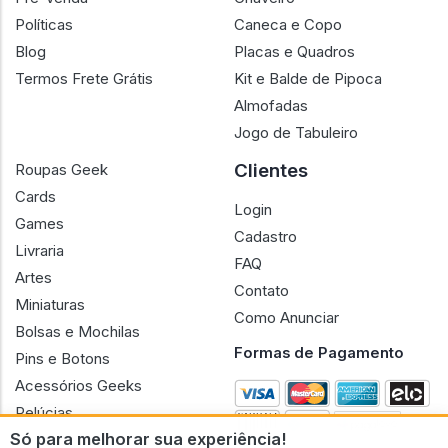
Políticas
Caneca e Copo
Blog
Placas e Quadros
Termos Frete Grátis
Kit e Balde de Pipoca
Almofadas
Jogo de Tabuleiro
Clientes
Roupas Geek
Cards
Login
Games
Cadastro
Livraria
FAQ
Artes
Contato
Miniaturas
Como Anunciar
Bolsas e Mochilas
Formas de Pagamento
Pins e Botons
Acessórios Geeks
Pelúcias
Só para melhorar sua experiência!
Bonecas