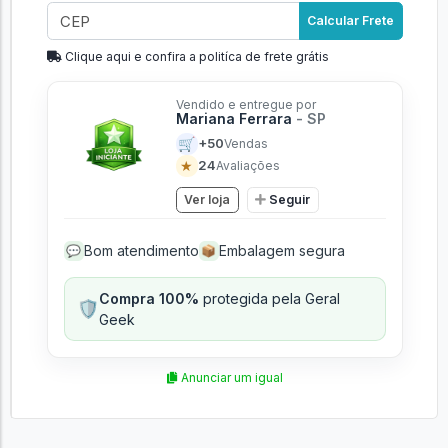
Calcular Frete
Clique aqui e confira a politíca de frete grátis
Vendido e entregue por
Mariana Ferrara
- SP
🛒
+50
Vendas
★
24
Avaliações
Ver loja
Seguir
Bom atendimento
Embalagem segura
💬
📦
Compra 100%
protegida pela Geral
🛡️
Geek
Anunciar um igual