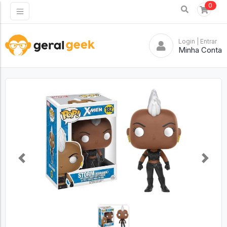
0
Login
| Entrar
Minha Conta
Previous
Next