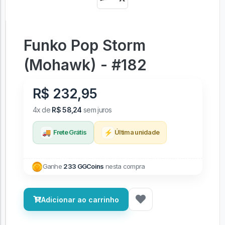
Funko Pop Storm
(Mohawk) - #182
R$ 232,95
4x de
R$ 58,24
sem juros
🚚
⚡
Frete Grátis
Última unidade
Ganhe
233 GGCoins
nesta compra
Adicionar ao carrinho