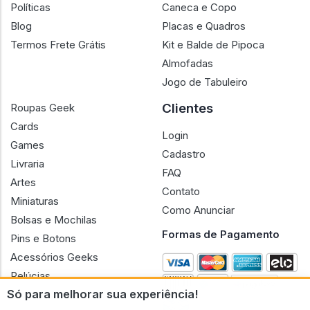
Políticas
Caneca e Copo
Blog
Placas e Quadros
Termos Frete Grátis
Kit e Balde de Pipoca
Almofadas
Jogo de Tabuleiro
Clientes
Roupas Geek
Cards
Login
Games
Cadastro
Livraria
FAQ
Artes
Contato
Miniaturas
Como Anunciar
Bolsas e Mochilas
Formas de Pagamento
Pins e Botons
Acessórios Geeks
Pelúcias
Só para melhorar sua experiência!
Bonecas