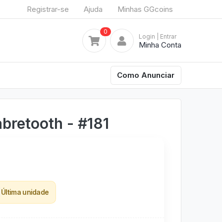
Registrar-se
Ajuda
Minhas GGcoins
0
Login
| Entrar
Minha Conta
Como Anunciar
bretooth - #181
Última unidade