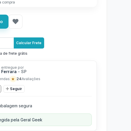
a compra
ho
Calcular Frete
a de frete grátis
 entregue por
 Ferrara
- SP
★
24
endas
Avaliações
Seguir
balagem segura
gida pela Geral Geek