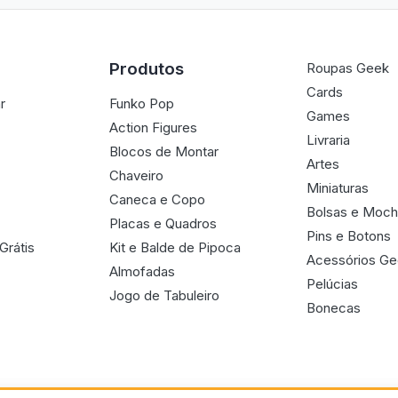
Produtos
Roupas Geek
Cards
r
Funko Pop
Games
Action Figures
Livraria
Blocos de Montar
Artes
Chaveiro
Miniaturas
Caneca e Copo
Bolsas e Moch
Placas e Quadros
Pins e Botons
Grátis
Kit e Balde de Pipoca
Acessórios G
Almofadas
Pelúcias
Jogo de Tabuleiro
Bonecas