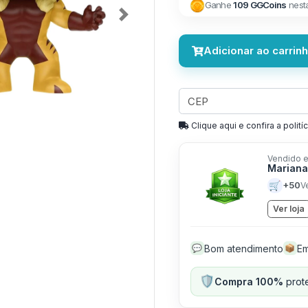
Ganhe
109 GGCoins
nest
Next
Adicionar ao carrin
Clique aqui e confira a politíc
Vendido e
Mariana
🛒
+50
V
Ver loja
Bom atendimento
Em
💬
📦
🛡️
Compra 100%
prote