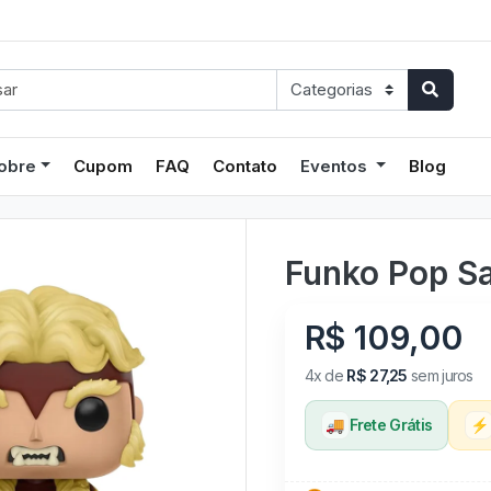
obre
Cupom
FAQ
Contato
Eventos
Blog
Funko Pop Sa
R$ 109,00
4x de
R$ 27,25
sem juros
🚚
Frete Grátis
⚡