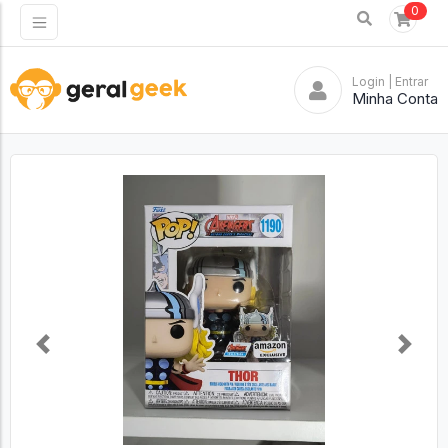
0
Login
| Entrar
Minha Conta
Previous
Next