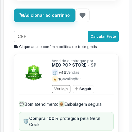
Adicionar ao carrinho
Calcular Frete
Clique aqui e confira a politíca de frete grátis
Vendido e entregue por
MEO POP STORE
- SP
🛒
+40
Vendas
★
16
Avaliações
Ver loja
Seguir
Bom atendimento
Embalagem segura
💬
📦
Compra 100%
protegida pela Geral
🛡️
Geek