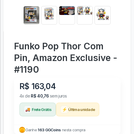
Funko Pop Thor Com
Pin, Amazon Exclusive -
#1190
R$ 163,04
4x de
R$ 40,76
sem juros
🚚
⚡
Frete Grátis
Última unidade
Ganhe
163 GGCoins
nesta compra