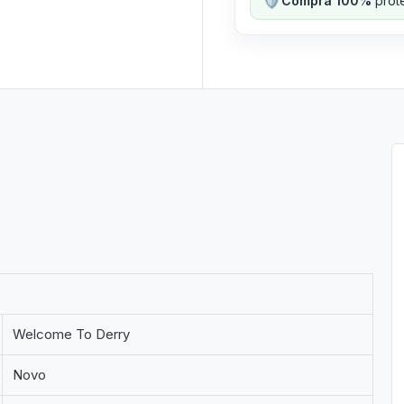
Compra 100%
prote
Welcome To Derry
Novo