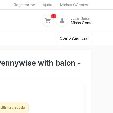
Registrar-se
Ajuda
Minhas GGcoins
0
Login
| Entrar
Minha Conta
Como Anunciar
ennywise with balon -
Última unidade