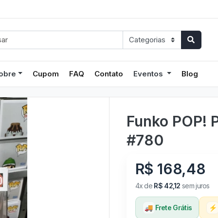
obre
Cupom
FAQ
Contato
Eventos
Blog
Funko POP! P
#780
R$ 168,48
4x de
R$ 42,12
sem juros
🚚
Frete Grátis
⚡