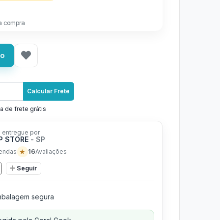
a compra
ho
Calcular Frete
a de frete grátis
 entregue por
P STORE
- SP
★
16
endas
Avaliações
Seguir
balagem segura