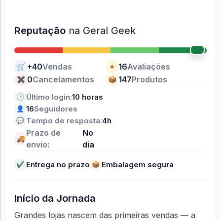
Reputação
na Geral Geek
+40
Vendas
16
Avaliações
🛒
★
0
Cancelamentos
147
Produtos
✖
📦
Último login:
10 horas
🕒
16
Seguidores
👤
Tempo de resposta:
4h
💬
Prazo de
No
🚚
envio:
dia
Entrega no prazo
Embalagem segura
✔
📦
Início da Jornada
Grandes lojas nascem das primeiras vendas — a