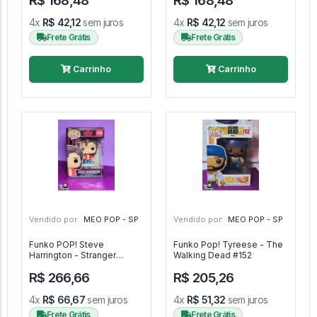
R$ 168,48
R$ 168,48
4x
R$ 42,12
sem juros
4x
R$ 42,12
sem juros
Frete Grátis
Frete Grátis
Carrinho
Carrinho
Vendido por:
MEO POP - SP
Vendido por:
MEO POP - SP
Funko POP! Steve
Funko Pop! Tyreese - The
Harrington - Stranger
Walking Dead #152
Things #1779
R$ 266,66
R$ 205,26
4x
R$ 66,67
sem juros
4x
R$ 51,32
sem juros
Frete Grátis
Frete Grátis