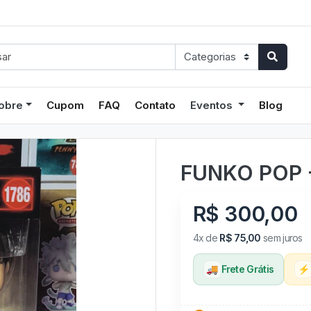
obre
Cupom
FAQ
Contato
Eventos
Blog
FUNKO POP - 
R$ 300,00
4x de
R$ 75,00
sem juros
🚚
Frete Grátis
⚡