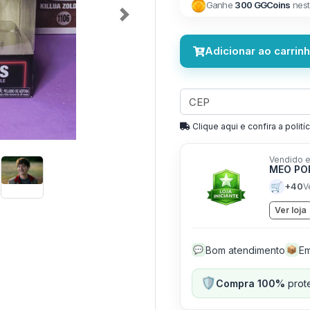
Ganhe
300 GGCoins
nest
Next
Adicionar ao carrin
Clique aqui e confira a politíc
Vendido e
MEO PO
🛒
+40
V
Ver loja
Bom atendimento
Em
💬
📦
🛡️
Compra 100%
prote