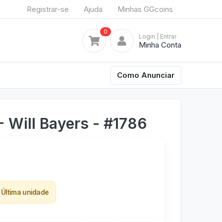
Registrar-se
Ajuda
Minhas GGcoins
0
Login
| Entrar
Minha Conta
Como Anunciar
Will Bayers - #1786
Última unidade