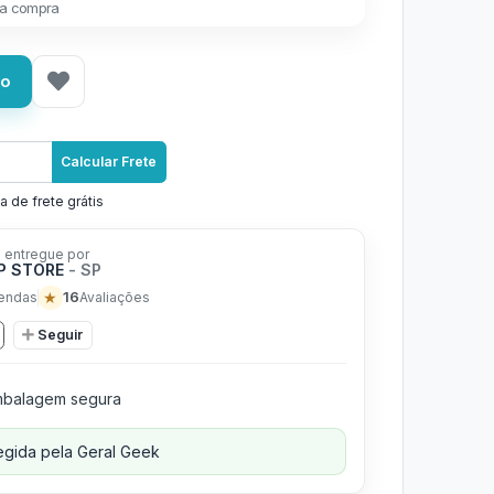
a compra
ho
Calcular Frete
a de frete grátis
 entregue por
P STORE
- SP
★
16
endas
Avaliações
Seguir
balagem segura
gida pela Geral Geek