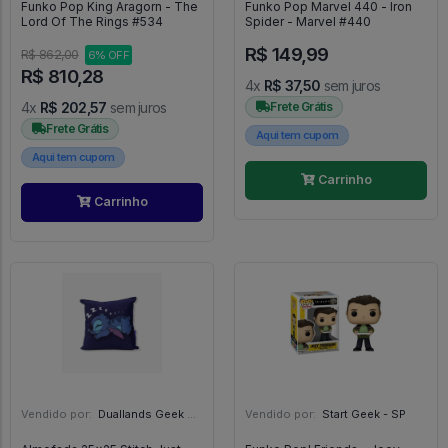
Funko Pop King Aragorn - The
Funko Pop Marvel 440 - Iron
Lord Of The Rings #534
Spider - Marvel #440
R$ 149,99
R$ 862,00
6% OFF
R$ 810,28
4x
R$ 37,50
sem juros
4x
R$ 202,57
sem juros
Frete Grátis
Frete Grátis
Aqui tem cupom
Aqui tem cupom
Carrinho
Carrinho
Vendido por:
Duallands Geek Store - RS
Vendido por:
Start Geek - SP