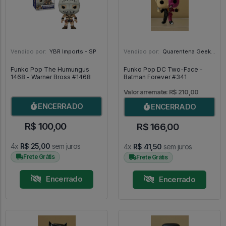
Vendido por:
YBR Imports - SP
Vendido por:
Quarentena Geek Store - SP
Funko Pop The Humungus
Funko Pop DC Two-Face -
1468 - Warner Bross #1468
Batman Forever #341
Valor arremate: R$ 210,00
ENCERRADO
ENCERRADO
R$ 100,00
R$ 166,00
4x
R$ 25,00
sem juros
4x
R$ 41,50
sem juros
Frete Grátis
Frete Grátis
Encerrado
Encerrado