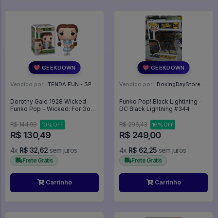
💖 GEEKDOWN
💖 GEEKDOWN
Vendido por:
TENDA FUN - SP
Vendido por:
BoxingDayStore - GO
Dorothy Gale 1928 Wicked
Funko Pop! Black Lightining -
Funko Pop - Wicked: For Good
DC Black Lightning #344
- #1928 - Funko Pop - #1928 -
FUNKO POP #1928
R$ 144,99
R$ 296,43
10% OFF
16% OFF
R$ 130,49
R$ 249,00
4x
R$ 32,62
sem juros
4x
R$ 62,25
sem juros
Frete Grátis
Frete Grátis
Carrinho
Carrinho