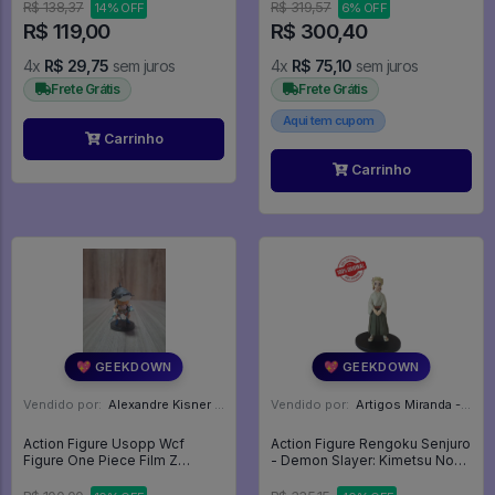
R$ 138,37
R$ 319,57
14% OFF
6% OFF
R$ 119,00
R$ 300,40
4x
R$ 29,75
sem juros
4x
R$ 75,10
sem juros
Frete Grátis
Frete Grátis
Aqui tem cupom
Carrinho
Carrinho
💖 GEEKDOWN
💖 GEEKDOWN
Vendido por:
Alexandre Kisner - PR
Vendido por:
Artigos Miranda - RJ
Action Figure Usopp Wcf
Action Figure Rengoku Senjuro
Figure One Piece Film Z
- Demon Slayer: Kimetsu No
Banpresto 7cm - One Piece
Yaiba