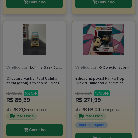
Carrinho
Carrinho
Vendido por:
Lojinha Geek Colecionáveis - DF
Vendido por:
O Colecionador - SP
Chaveiro Funko Pop! Uchiha
Edicao Especial Funko Pop
Itachi (anbu) Keychain! - Naruto
Greed Fullmetal Alchemist -
Shippuden
Fullmetal Alchemist #1180
R$ 89,88
R$ 319,99
5% OFF
15% OFF
R$ 85,39
R$ 271,99
4x
R$ 21,35
sem juros
4x
R$ 68,00
sem juros
Frete Grátis
Frete Grátis
Aqui tem cupom
Carrinho