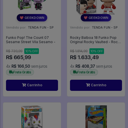
💖 GEEKDOWN
💖 GEEKDOWN
Vendido por:
TENDA FUN - SP
Vendido por:
TENDA FUN - SP
Funko Pop! The Count 07
Rocky Balboa 18 Funko Pop
Sesame Street Vila Sesamo -
Original Rocky Vaulted - Rocky
Balboa - #18 - Funko Pop - #18
- FUNKO POP #18
R$ 739,99
R$ 1.814,99
10% OFF
10% OFF
R$ 665,99
R$ 1.633,49
4x
R$ 166,50
sem juros
4x
R$ 408,37
sem juros
Frete Grátis
Frete Grátis
Carrinho
Carrinho