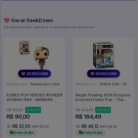
💖 Geral GeekDown
Os preços estão caindo e o cashback vem de bônus!
💖 GEEKDOWN
💖 GEEKDOWN
Vendido por:
Planeta Dos Colecionaveis - SP
Vendido por:
TENDA FUN - SP
FUNKO POP HEROES WONDER
Regan Floating 1934 Exclusivo
WOMAN 1984 - BARBARA
Exorcista Funko Pop - The
MINERVA **CAIXA
Exorcist - #1934 - Funko Pop -
DESBOTADA** - Funko Pop
#1934 - FUNKO POP #1934
R$ 100,00
R$ 204,99
10% OFF
10% OFF
Heroes #327
R$ 90,00
R$ 184,49
4x
R$ 22,50
sem juros
4x
R$ 46,12
sem juros
Frete Grátis
Frete Grátis