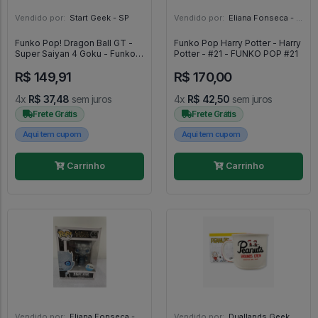
Vendido por:
Start Geek - SP
Vendido por:
Eliana Fonseca - SP
Funko Pop! Dragon Ball GT -
Funko Pop Harry Potter - Harry
Super Saiyan 4 Goku - Funko
Potter - #21 - FUNKO POP #21
POP! #2072
R$ 149,91
R$ 170,00
4x
R$ 37,48
sem juros
4x
R$ 42,50
sem juros
Frete Grátis
Frete Grátis
Aqui tem cupom
Aqui tem cupom
Carrinho
Carrinho
Vendido por:
Eliana Fonseca - SP
Vendido por:
Duallands Geek Store - RS