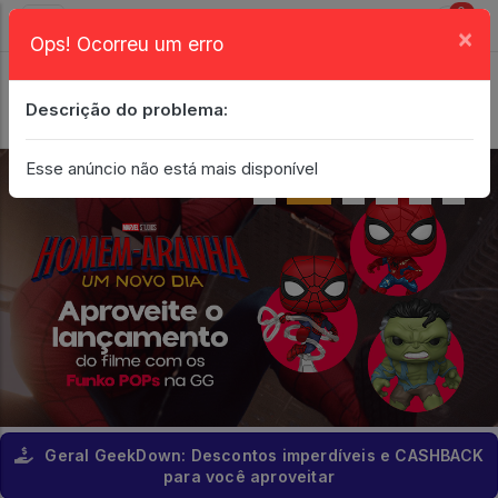
0
×
Ops! Ocorreu um erro
Login
| Entrar
Descrição do problema:
Minha Conta
Esse anúncio não está mais disponível
Geral GeekDown: Descontos imperdíveis e CASHBACK
para você aproveitar