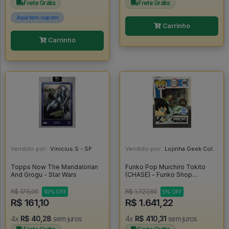
Frete Grátis
Frete Grátis
Aqui tem cupom
Carrinho
Carrinho
Vendido por:
Vinicius S - SP
Vendido por:
Lojinha Geek Colecionáveis - DF
Topps Now The Mandalorian
Funko Pop Muichiro Tokito
And Grogu - Star Wars
(CHASE) - Funko Shop
Exclusive - Demon Slayer -
#1858 *RARO* - FUNKO POP
R$ 179,00
R$ 1.727,60
10% OFF
5% OFF
#1858
R$ 161,10
R$ 1.641,22
4x
R$ 40,28
sem juros
4x
R$ 410,31
sem juros