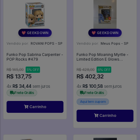
💖 GEEKDOWN
💖 GEEKDOWN
Vendido por:
ROVANI POPS - SP
Vendido por:
Meus Pops - SP
Funko Pop Sabrina Carpenter -
Funko Pop Moaning Myrtle -
POP Rocks #479
Limited Edition E Glows
(detalhes Na Caixa) - Harry
Potter #61
R$ 145,00
R$ 428,00
5% OFF
6% OFF
R$ 137,75
R$ 402,32
4x
R$ 34,44
sem juros
4x
R$ 100,58
sem juros
Frete Grátis
Frete Grátis
Aqui tem cupom
Carrinho
Carrinho