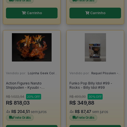
Frete Grátis
Frete Grátis
Carrinho
Carrinho
Vendido por:
Lojinha Geek Colecionáveis - DF
Vendido por:
Raquel Plissken - SP
Action Figures Naruto
Funko Pop Billy Idol #99 -
Shippuden - Kyuubi -
Rocks - Billy Idol #99
Namikaze Minato E Uzumaki
Naruto - Manto Da Kurama -
R$ 1.022,54
R$ 499,90
20% OFF
30% OFF
Figuarts Zero - Kizuna Relation
R$ 818,03
R$ 349,88
(bandai Spirits) - Naruto
4x
R$ 204,51
sem juros
4x
R$ 87,47
sem juros
Frete Grátis
Frete Grátis