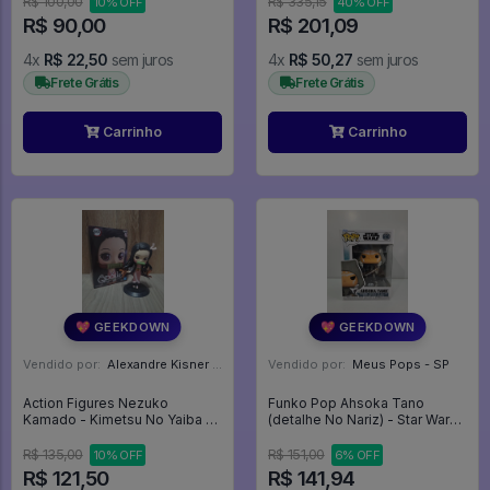
R$ 100,00
R$ 335,15
10% OFF
40% OFF
R$ 90,00
R$ 201,09
4x
R$ 22,50
sem juros
4x
R$ 50,27
sem juros
Frete Grátis
Frete Grátis
Carrinho
Carrinho
💖 GEEKDOWN
💖 GEEKDOWN
Vendido por:
Alexandre Kisner - PR
Vendido por:
Meus Pops - SP
Action Figures Nezuko
Funko Pop Ahsoka Tano
Kamado - Kimetsu No Yaiba -
(detalhe No Nariz) - Star Wars
Q Posket - Kimetsu No Yaiba
#650
R$ 135,00
R$ 151,00
10% OFF
6% OFF
R$ 121,50
R$ 141,94