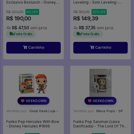
Exclusivo Boxlunch - Disney
Leveling - Solo Leveling -
Winnie The Pooh - #1140 -
#1985 - Funko Pop - #1985 -
FUNKO POP #1140
FUNKO POP #1985
R$ 200,00
R$ 165,99
5% OFF
10% OFF
R$ 190,00
R$ 149,39
4x
R$ 47,50
sem juros
4x
R$ 37,35
sem juros
Frete Grátis
Frete Grátis
Carrinho
Carrinho
💖 GEEKDOWN
💖 GEEKDOWN
Vendido por:
Geral Geek Loja - SP
Vendido por:
Meus Pops - SP
Funko Pop Hercules With Bow
Funko Pop Saruman (caixa
- Disney Hercules #1666
Danificada) - The Lord Of The
Rings #447