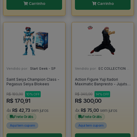
Carrinho
Carrinho
Vendido por:
Start Geek - SP
Vendido por:
EC COLLECTION - SP
Saint Seiya Champion Class -
Action Figure Yuji Itadori
Pegasus Seiya Blokees
Maximatic Banpresto - Jujutsu
Kaisen - Jujutsu Kaisen
R$ 189,90
R$ 349,90
10% OFF
14% OFF
R$ 170,91
R$ 300,00
4x
R$ 42,73
sem juros
4x
R$ 75,00
sem juros
Frete Grátis
Frete Grátis
Aqui tem cupom
Aqui tem cupom