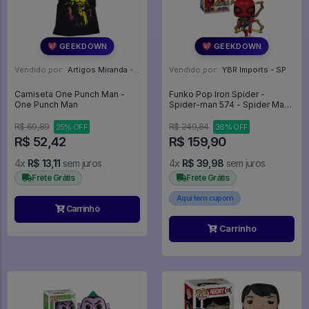
💖 GEEKDOWN
💖 GEEKDOWN
Vendido por:
Artigos Miranda - RJ
Vendido por:
YBR Imports - SP
Camiseta One Punch Man -
Funko Pop Iron Spider -
One Punch Man
Spider-man 574 - Spider Man
Marvel #574
R$ 69,89
R$ 249,84
25% OFF
36% OFF
R$ 52,42
R$ 159,90
4x
R$ 13,11
sem juros
4x
R$ 39,98
sem juros
Frete Grátis
Frete Grátis
Aqui tem cupom
Carrinho
Carrinho