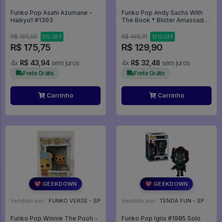
Funko Pop Asahi Azumane -
Funko Pop Andy Sachs With
Haikyu!! #1393
The Book * Blister Amassado
* - The Devil Wears Prada
#2042
R$ 185,00
R$ 149,31
5% OFF
13% OFF
R$ 175,75
R$ 129,90
4x
R$ 43,94
sem juros
4x
R$ 32,48
sem juros
Frete Grátis
Frete Grátis
Carrinho
Carrinho
💖 GEEKDOWN
💖 GEEKDOWN
Vendido por:
FUNKO VERSE - SP
Vendido por:
TENDA FUN - SP
Funko Pop Winnie The Pooh -
Funko Pop Igris #1985 Solo