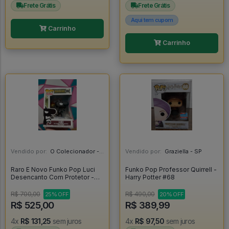
Frete Grátis
Frete Grátis
Aqui tem cupom
Carrinho
Carrinho
Vendido por:
O Colecionador - SP
Vendido por:
Graziella - SP
Raro E Novo Funko Pop Luci
Funko Pop Professor Quirrell -
Desencanto Com Protetor -
Harry Potter #68
Disenchantment #592
R$ 700,00
R$ 490,00
25% OFF
20% OFF
R$ 525,00
R$ 389,99
4x
R$ 131,25
sem juros
4x
R$ 97,50
sem juros