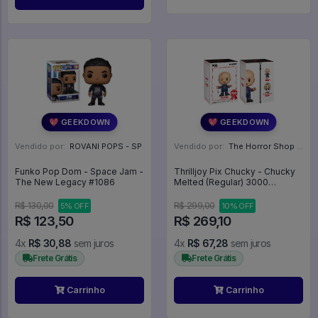
💖 GEEKDOWN
💖 GEEKDOWN
Vendido por:
ROVANI POPS - SP
Vendido por:
The Horror Shop - Colecionáveis - MG
Funko Pop Dom - Space Jam -
Thrilljoy Pix Chucky - Chucky
The New Legacy #1086
Melted (Regular) 3000
unidades - Chucky
R$ 130,00
R$ 299,00
5% OFF
10% OFF
R$ 123,50
R$ 269,10
4x
R$ 30,88
sem juros
4x
R$ 67,28
sem juros
Frete Grátis
Frete Grátis
Carrinho
Carrinho