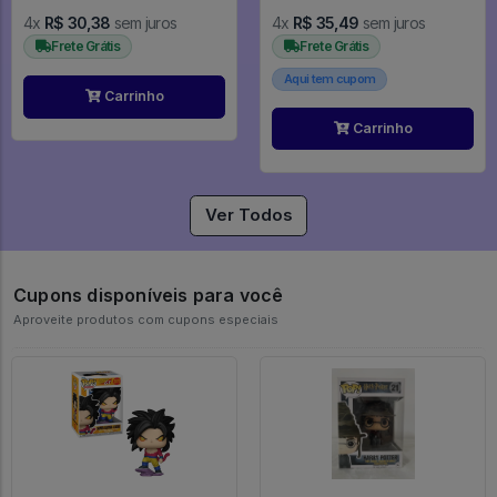
4x
R$ 30,38
sem juros
4x
R$ 35,49
sem juros
Frete Grátis
Frete Grátis
Aqui tem cupom
Carrinho
Carrinho
Ver Todos
Cupons disponíveis para você
Aproveite produtos com cupons especiais