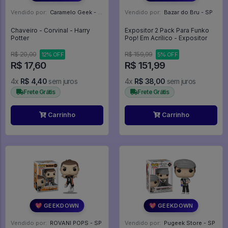
Vendido por:
Caramelo Geek - DF
Vendido por:
Bazar do Bru - SP
Chaveiro - Corvinal - Harry
Expositor 2 Pack Para Funko
Potter
Pop! Em Acrílico - Expositor
R$ 20,00
R$ 159,99
12% OFF
5% OFF
R$ 17,60
R$ 151,99
4x
R$ 4,40
sem juros
4x
R$ 38,00
sem juros
Frete Grátis
Frete Grátis
Carrinho
Carrinho
💖 GEEKDOWN
💖 GEEKDOWN
Vendido por:
ROVANI POPS - SP
Vendido por:
Pugeek Store - SP