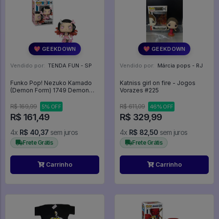
💖 GEEKDOWN
💖 GEEKDOWN
Vendido por:
TENDA FUN - SP
Vendido por:
Márcia pops - RJ
Funko Pop! Nezuko Kamado
Katniss girl on fire - Jogos
(Demon Form) 1749 Demon
Vorazes #225
Slayer -
R$ 169,99
R$ 611,09
5% OFF
46% OFF
R$ 161,49
R$ 329,99
4x
R$ 40,37
sem juros
4x
R$ 82,50
sem juros
Frete Grátis
Frete Grátis
Carrinho
Carrinho