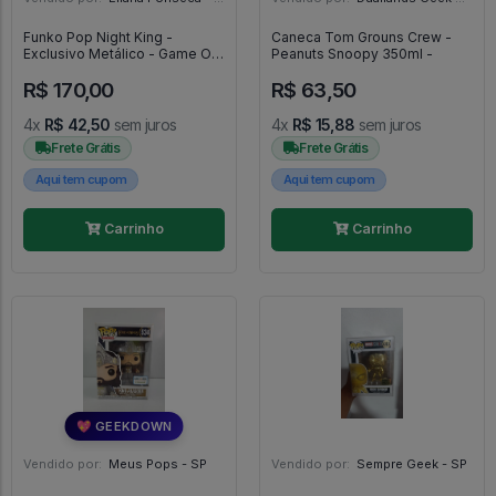
Funko Pop Night King -
Caneca Tom Grouns Crew -
Exclusivo Metálico - Game Of
Peanuts Snoopy 350ml -
Thrones - #44 - FUNKO POP
R$ 170,00
R$ 63,50
#44
4x
R$ 42,50
sem juros
4x
R$ 15,88
sem juros
Frete Grátis
Frete Grátis
Aqui tem cupom
Aqui tem cupom
Carrinho
Carrinho
💖 GEEKDOWN
Vendido por:
Meus Pops - SP
Vendido por:
Sempre Geek - SP