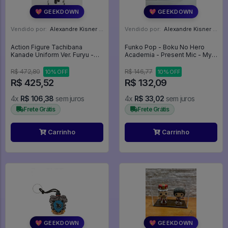
💖 GEEKDOWN
💖 GEEKDOWN
Vendido por:
Alexandre Kisner - PR
Vendido por:
Alexandre Kisner - PR
Action Figure Tachibana
Funko Pop - Boku No Hero
Kanade Uniform Ver. Furyu -
Academia - Present Mic - My
Angel Beats
Hero Academia #920
R$ 472,80
R$ 146,77
10% OFF
10% OFF
R$ 425,52
R$ 132,09
4x
R$ 106,38
sem juros
4x
R$ 33,02
sem juros
Frete Grátis
Frete Grátis
Carrinho
Carrinho
💖 GEEKDOWN
💖 GEEKDOWN