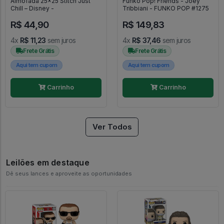
Almofada 25x25 Stitch Just
Funko Pop! Friends - Joey
Chill – Disney -
Tribbiani - FUNKO POP #1275
R$ 44,90
R$ 149,83
4x
R$ 11,23
sem juros
4x
R$ 37,46
sem juros
Frete Grátis
Frete Grátis
Aqui tem cupom
Aqui tem cupom
Carrinho
Carrinho
Ver Todos
Leilões em destaque
Dê seus lances e aproveite as oportunidades