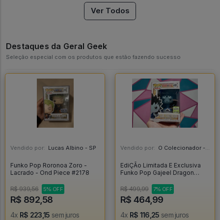
Ver Todos
Destaques da Geral Geek
Seleção especial com os produtos que estão fazendo sucesso
Vendido por:
Lucas Albino - SP
Vendido por:
O Colecionador - SP
Funko Pop Roronoa Zoro -
EdiÇÃo Limitada E Exclusiva
Lacrado - Ond Piece #2178
Funko Pop Gajeel Dragon
Force - Fairy Tail #481
R$ 939,56
R$ 499,99
5% OFF
7% OFF
R$ 892,58
R$ 464,99
4x
R$ 223,15
sem juros
4x
R$ 116,25
sem juros