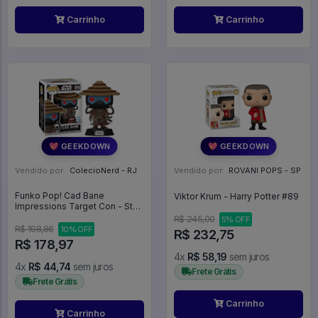
Carrinho
Carrinho
💖 GEEKDOWN
💖 GEEKDOWN
Vendido por:
ColecioNerd - RJ
Vendido por:
ROVANI POPS - SP
Funko Pop! Cad Bane
Viktor Krum - Harry Potter #89
Impressions Target Con - Star
Wars #816
R$ 245,00
5% OFF
R$ 198,86
10% OFF
R$ 232,75
R$ 178,97
4x
R$ 58,19
sem juros
4x
R$ 44,74
sem juros
Frete Grátis
Frete Grátis
Carrinho
Carrinho