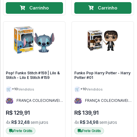
Carrinho
Carrinho
Pop! Funko Stitch #159 | Lilo &
Funko Pop Harry Potter - Harry
Stitch - Lilo E Stitch #159
Potter #01
🛒
🛒
+10
+10
Vendidos
Vendidos
FRANÇA COLECIONAVEIS
FRANÇA COLECIONAVEIS
- MG
- MG
R$ 129,91
R$ 139,91
4x
R$ 32,48
sem juros
4x
R$ 34,98
sem juros
Frete Grátis
Frete Grátis