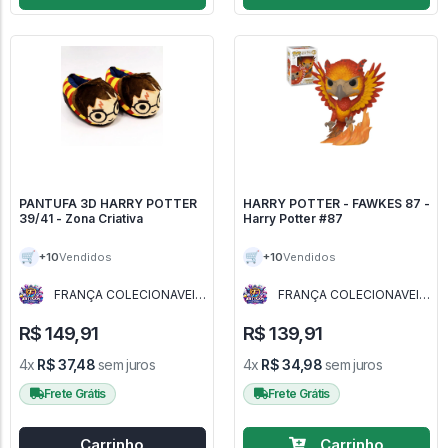
PANTUFA 3D HARRY POTTER
HARRY POTTER - FAWKES 87 -
39/41 - Zona Criativa
Harry Potter #87
🛒
🛒
+10
+10
Vendidos
Vendidos
FRANÇA COLECIONAVEIS
FRANÇA COLECIONAVEIS
- MG
- MG
R$ 149,91
R$ 139,91
4x
R$ 37,48
sem juros
4x
R$ 34,98
sem juros
Frete Grátis
Frete Grátis
Carrinho
Carrinho