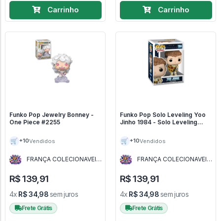
Carrinho
Carrinho
Funko Pop Jewelry Bonney -
Funko Pop Solo Leveling Yoo
One Piece #2255
Jinho 1984 - Solo Leveling
#1984
🛒
🛒
+10
+10
Vendidos
Vendidos
FRANÇA COLECIONAVEIS
FRANÇA COLECIONAVEIS
- MG
- MG
R$ 139,91
R$ 139,91
4x
R$ 34,98
sem juros
4x
R$ 34,98
sem juros
Frete Grátis
Frete Grátis