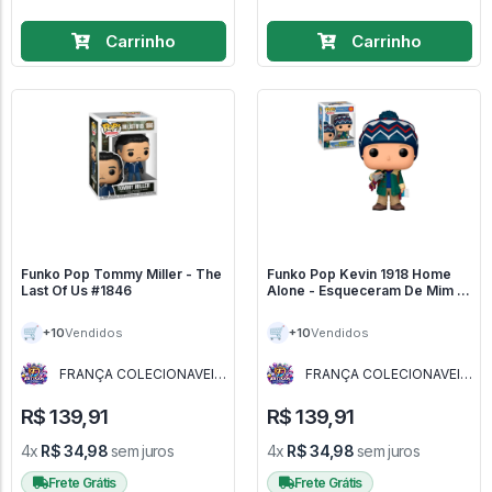
Carrinho
Carrinho
Funko Pop Tommy Miller - The
Funko Pop Kevin 1918 Home
Last Of Us #1846
Alone - Esqueceram De Mim -
#1918 - Funko Pop - #1918 -
FUNKO POP #1918
🛒
🛒
+10
+10
Vendidos
Vendidos
FRANÇA COLECIONAVEIS
FRANÇA COLECIONAVEIS
- MG
- MG
R$ 139,91
R$ 139,91
4x
R$ 34,98
sem juros
4x
R$ 34,98
sem juros
Frete Grátis
Frete Grátis