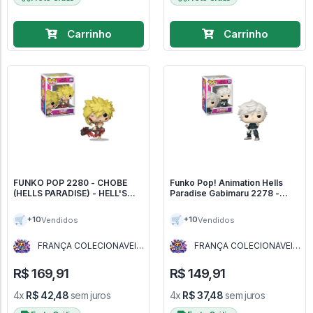
Carrinho
Carrinho
FUNKO POP 2280 - CHOBE
Funko Pop! Animation Hells
(HELLS PARADISE) - HELL'S
Paradise Gabimaru 2278 -
PARADISE
HELL'S PARADISE
🛒
🛒
+10
+10
Vendidos
Vendidos
FRANÇA COLECIONAVEIS
FRANÇA COLECIONAVEIS
- MG
- MG
R$ 169,91
R$ 149,91
4x
R$ 42,48
sem juros
4x
R$ 37,48
sem juros