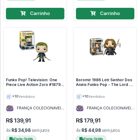
Carrinho
Carrinho
Funko Pop! Television: One
Boromir 1986 Lotr Senhor Dos
Piece Live Action Zoro #1879 -
Anéis Funko Pop - The Lord Of
One Piece Live Action #1877
The Rings - #1986 - FUNKO
POP #1986
🛒
🛒
+10
+10
Vendidos
Vendidos
FRANÇA COLECIONAVEIS
FRANÇA COLECIONAVEIS
- MG
- MG
R$ 139,91
R$ 179,91
4x
R$ 34,98
sem juros
4x
R$ 44,98
sem juros
Frete Grátis
Frete Grátis