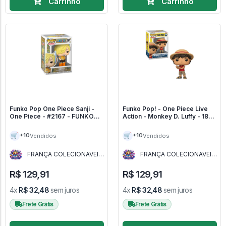
Carrinho
Carrinho
Funko Pop One Piece Sanji -
Funko Pop! - One Piece Live
One Piece - #2167 - FUNKO
Action - Monkey D. Luffy - 1878
POP - #2167 - One Piece
- One Piece Live Action #1878
#2167
🛒
🛒
+10
+10
Vendidos
Vendidos
FRANÇA COLECIONAVEIS
FRANÇA COLECIONAVEIS
- MG
- MG
R$ 129,91
R$ 129,91
4x
R$ 32,48
sem juros
4x
R$ 32,48
sem juros
Frete Grátis
Frete Grátis