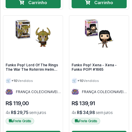
Carrinho
Carrinho
Funko Pop! Lord Of The Rings
Funko Pop! Xena - Xena -
The War The Rohirrim Helm
Funko POP! #1665
1835 - Lord Of The Rings #1835
🛒
🛒
+10
+10
Vendidos
Vendidos
FRANÇA COLECIONAVEIS
FRANÇA COLECIONAVEIS
- MG
- MG
R$ 119,00
R$ 139,91
4x
R$ 29,75
sem juros
4x
R$ 34,98
sem juros
Frete Grátis
Frete Grátis