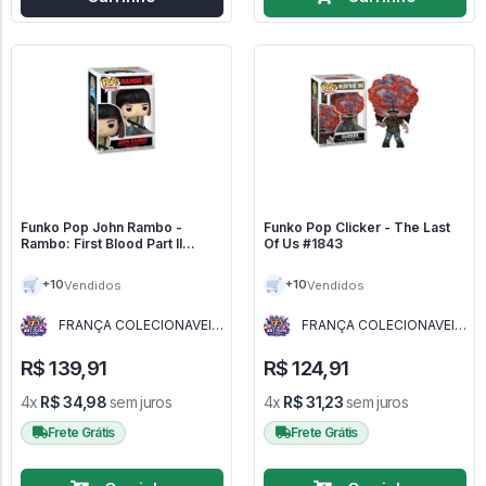
Funko Pop John Rambo -
Funko Pop Clicker - The Last
Rambo: First Blood Part II
Of Us #1843
#2003
🛒
🛒
+10
+10
Vendidos
Vendidos
FRANÇA COLECIONAVEIS
FRANÇA COLECIONAVEIS
- MG
- MG
R$ 139,91
R$ 124,91
4x
R$ 34,98
sem juros
4x
R$ 31,23
sem juros
Frete Grátis
Frete Grátis