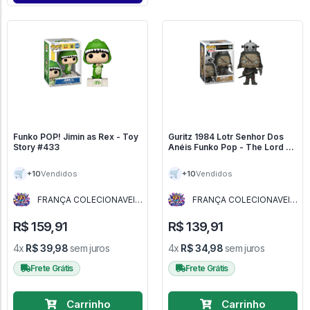
Funko POP! Jimin as Rex - Toy
Guritz 1984 Lotr Senhor Dos
Story #433
Anéis Funko Pop - The Lord Of
The Rings - #1984 - FUNKO
POP #1984
🛒
🛒
+10
+10
Vendidos
Vendidos
FRANÇA COLECIONAVEIS
FRANÇA COLECIONAVEIS
- MG
- MG
R$ 159,91
R$ 139,91
4x
R$ 39,98
sem juros
4x
R$ 34,98
sem juros
Frete Grátis
Frete Grátis
Carrinho
Carrinho