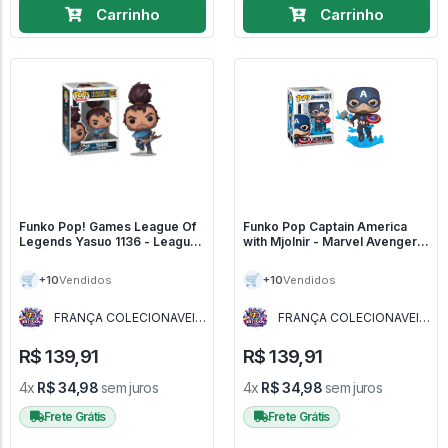
Carrinho
Carrinho
Funko Pop! Games League Of
Funko Pop Captain America
Legends Yasuo 1136 - League
with Mjolnir - Marvel Avengers
Of Legends #1136
Endgame #573
🛒
🛒
+10
+10
Vendidos
Vendidos
FRANÇA COLECIONAVEIS
FRANÇA COLECIONAVEIS
- MG
- MG
R$ 139,91
R$ 139,91
4x
R$ 34,98
sem juros
4x
R$ 34,98
sem juros
Frete Grátis
Frete Grátis