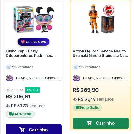
💖 GEEKDOWN
Funko Pop - Fairly
Action Figures Boneco Naruto
Oddparents/os Padrinhos
Uzumaki Naruto Grandista Nero
Mágicos - Tootie 1694 - Os
Bandai Banpresto - Naruto
Padrinhos Mágicos - The Fairly
🛒
🛒
+10
+10
Vendidos
Vendidos
Odd Parents - #1694 - FUNKO
POP #1694
FRANÇA COLECIONAVEIS
FRANÇA COLECIONAVEIS
- MG
- MG
R$ 269,90
R$ 229,90
10% OFF
R$ 206,91
4x
R$ 67,48
sem juros
4x
R$ 51,73
sem juros
Frete Grátis
Frete Grátis
Carrinho
Carrinho