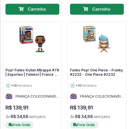
Carrinho
Carrinho
Pop! Funko Kylian Mbappé #78
Funko Pop! One Piece - Franky
| Esportes | Futebol | France -
#2232 - One Piece #2232
Futebol #1
🛒
🛒
+10
+10
Vendidos
Vendidos
FRANÇA COLECIONAVEIS
FRANÇA COLECIONAVEIS
- MG
- MG
R$ 139,91
R$ 139,91
4x
R$ 34,98
sem juros
4x
R$ 34,98
sem juros
Frete Grátis
Frete Grátis