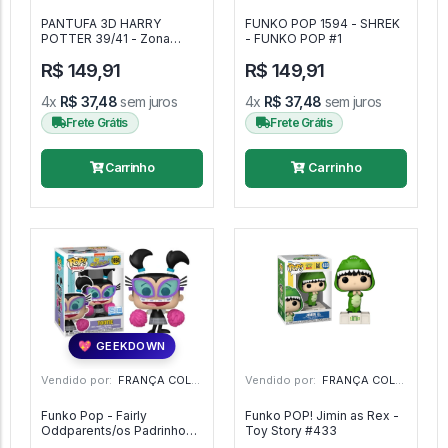
PANTUFA 3D HARRY
FUNKO POP 1594 - SHREK
POTTER 39/41 - Zona
- FUNKO POP #1
Criativa
R$ 149,91
R$ 149,91
4x
R$ 37,48
sem juros
4x
R$ 37,48
sem juros
Frete Grátis
Frete Grátis
Carrinho
Carrinho
💖 GEEKDOWN
Vendido por:
FRANÇA COLECIONAVEIS - MG
Vendido por:
FRANÇA COLECIONAVEIS - MG
Funko Pop - Fairly
Funko POP! Jimin as Rex -
Oddparents/os Padrinhos
Toy Story #433
Mágicos - Tootie 1694 -