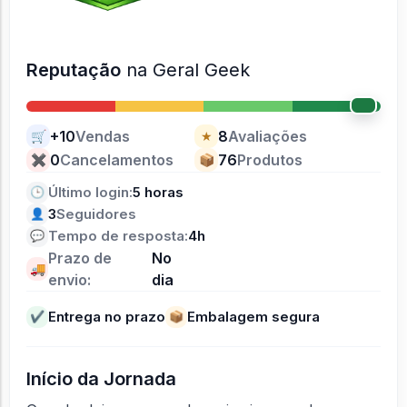
Reputação
na Geral Geek
+10
Vendas
8
Avaliações
🛒
★
0
Cancelamentos
76
Produtos
✖
📦
Último login:
5 horas
🕒
3
Seguidores
👤
Tempo de resposta:
4h
💬
Prazo de
No
🚚
envio:
dia
Entrega no prazo
Embalagem segura
✔
📦
Início da Jornada