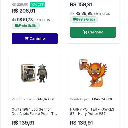
R$ 159,91
Os Padrinhos Mágicos -
R$ 229,90
10% OFF
The Fairly Odd Parents -
R$ 206,91
#1694 - FUNKO POP #1694
4x
R$ 39,98
sem juros
4x
R$ 51,73
sem juros
Frete Grátis
Frete Grátis
Carrinho
Carrinho
Vendido por:
FRANÇA COLECIONAVEIS - MG
Vendido por:
FRANÇA COLECIONAVEIS - MG
Guritz 1984 Lotr Senhor
HARRY POTTER - FAWKES
Dos Anéis Funko Pop - The
87 - Harry Potter #87
Lord Of The Rings - #1984
R$ 139,91
R$ 139,91
- FUNKO POP #1984