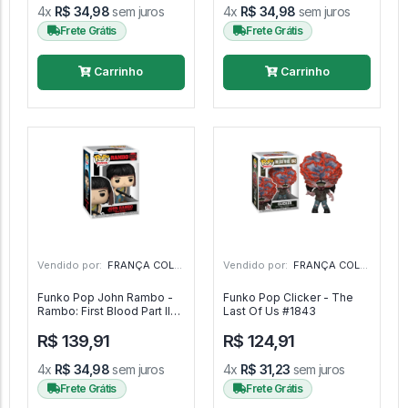
4x
R$ 34,98
sem juros
4x
R$ 34,98
sem juros
Frete Grátis
Frete Grátis
Carrinho
Carrinho
Vendido por:
FRANÇA COLECIONAVEIS - MG
Vendido por:
FRANÇA COLECIONAVEIS - MG
Funko Pop John Rambo -
Funko Pop Clicker - The
Rambo: First Blood Part II
Last Of Us #1843
#2003
R$ 139,91
R$ 124,91
4x
R$ 34,98
sem juros
4x
R$ 31,23
sem juros
Frete Grátis
Frete Grátis