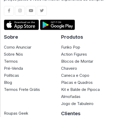
colecionadores e lojistas em um ambiente confiável, com
preços justos e foco na melhor experiência de compra.
Sobre
Produtos
Como Anunciar
Funko Pop
Sobre Nós
Action Figures
Termos
Blocos de Montar
Pré-Venda
Chaveiro
Políticas
Caneca e Copo
Blog
Placas e Quadros
Termos Frete Grátis
Kit e Balde de Pipoca
Almofadas
Jogo de Tabuleiro