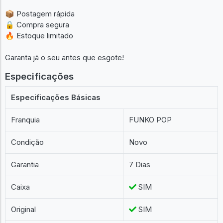
Aqui você encontra qualidade, confiança e aquele Funko que
faltava na sua coleção! 🎮🎬🦸‍♂️
📦 Postagem rápida
🔒 Compra segura
🔥 Estoque limitado
Garanta já o seu antes que esgote!
Especificações
Especificações Básicas
Franquia
FUNKO POP
Condição
Novo
Garantia
7 Dias
Caixa
SIM