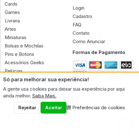
Clientes
Roupas Geek
Cards
Login
Games
Cadastro
Livraria
FAQ
Artes
Contato
Miniaturas
Como Anunciar
Bolsas e Mochilas
Formas de Pagamento
Pins e Botons
Acessórios Geeks
Só para melhorar sua experiência!
Pelúcias
A gente usa cookies para deixar sua experiência por aqui
Bonecas
ainda melhor.
Saiba Mais.
Rejeitar
Aceitar
Preferências de cookies
CNPJ n.º 30.220.458/0001-17 - GERAL GEEK PORTAL ELETRONICO
LTDA.