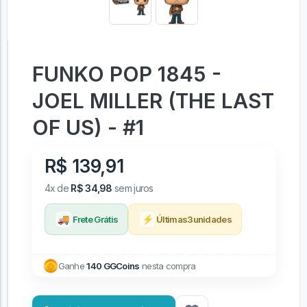
FUNKO POP 1845 -
JOEL MILLER (THE LAST
OF US) - #1
R$ 139,91
4x de
R$ 34,98
sem juros
🚚
⚡
Frete Grátis
Últimas
3
unidades
Ganhe
140 GGCoins
nesta compra