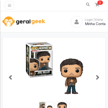
0
Login
| Entrar
Minha Conta
Previous
Next