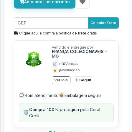
Adicionar ao carrinho
Calcular Frete
Clique aqui e confira a politíca de frete grátis
Vendido e entregue por
FRANÇA COLECIONAVEIS
-
MG
🛒
+10
Vendas
★
8
Avaliações
Ver loja
Seguir
Bom atendimento
Embalagem segura
💬
📦
Compra 100%
protegida pela Geral
🛡️
Geek