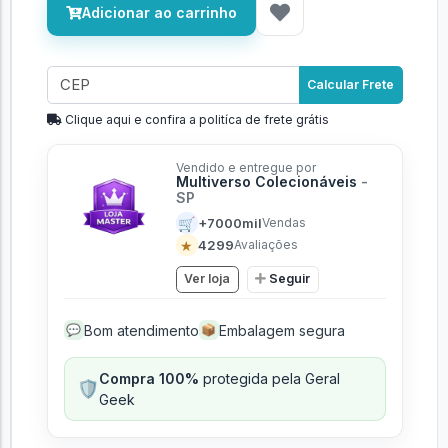
Adicionar ao carrinho
Calcular Frete
Clique aqui e confira a politíca de frete grátis
Vendido e entregue por
Multiverso Colecionáveis
-
SP
🛒
+7000mil
Vendas
★
4299
Avaliações
Ver loja
Seguir
Bom atendimento
Embalagem segura
💬
📦
Compra 100%
protegida pela Geral
🛡️
Geek