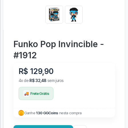
Funko Pop Invincible -
#1912
R$ 129,90
4x de
R$ 32,48
sem juros
🚚
Frete Grátis
Ganhe
130 GGCoins
nesta compra