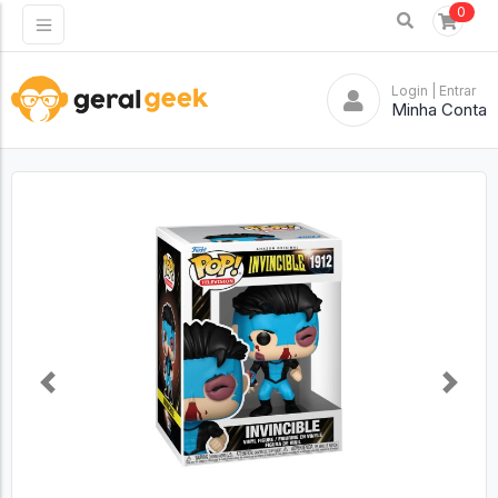
0
Login
| Entrar
Minha Conta
Previous
Next