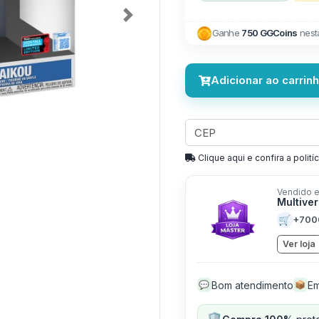
Next
Ganhe
750 GGCoins
nest
Adicionar ao carrin
Clique aqui e confira a politíc
Vendido e
Multive
🛒
+700
Ver loja
Bom atendimento
Em
💬
📦
🛡️