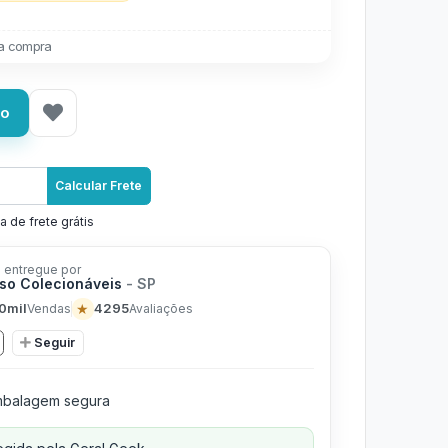
a compra
ho
Calcular Frete
a de frete grátis
 entregue por
rso Colecionáveis
- SP
0mil
★
4295
Vendas
Avaliações
Seguir
balagem segura