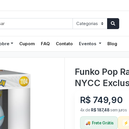
obre
Cupom
FAQ
Contato
Eventos
Blog
Funko Pop Ra
NYCC Exclus
R$ 749,90
4x de
R$ 187,48
sem juros
🚚
Frete Grátis
⚡