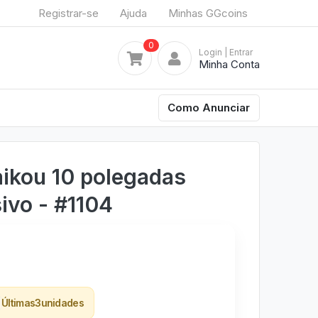
Registrar-se
Ajuda
Minhas GGcoins
0
Login
| Entrar
Minha Conta
Como Anunciar
ikou 10 polegadas
ivo - #1104
Últimas
3
unidades