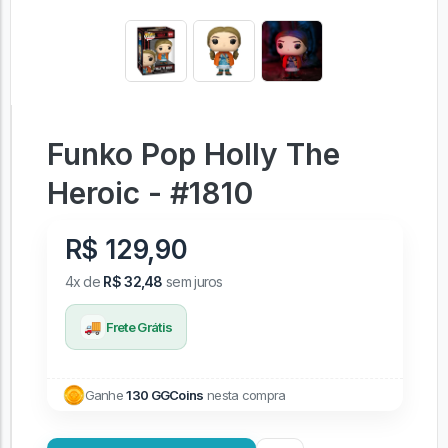
Funko Pop Holly The
Heroic - #1810
R$ 129,90
4x de
R$ 32,48
sem juros
🚚
Frete Grátis
Ganhe
130 GGCoins
nesta compra