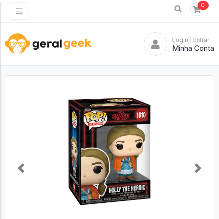
0
Login
| Entrar
Minha Conta
Previous
Next