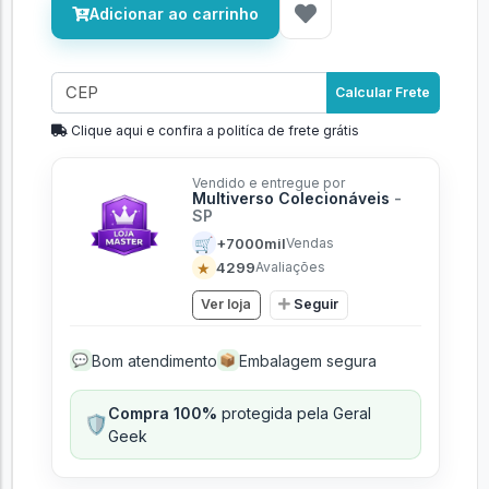
Adicionar ao carrinho
Calcular Frete
Clique aqui e confira a politíca de frete grátis
Vendido e entregue por
Multiverso Colecionáveis
-
SP
🛒
+7000mil
Vendas
★
4299
Avaliações
Ver loja
Seguir
Bom atendimento
Embalagem segura
💬
📦
Compra 100%
protegida pela Geral
🛡️
Geek