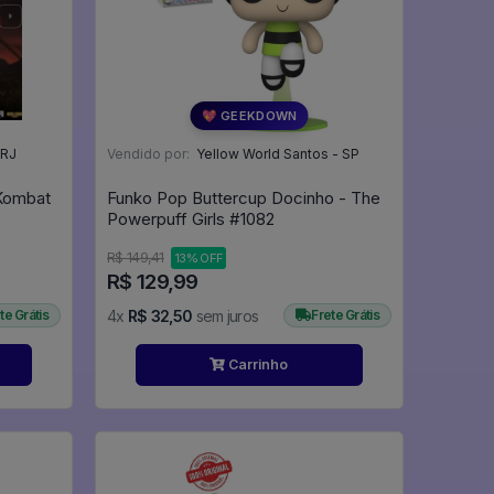
💖 GEEKDOWN
 RJ
Vendido por:
Yellow World Santos - SP
 Kombat
Funko Pop Buttercup Docinho - The
Powerpuff Girls #1082
R$ 149,41
13% OFF
R$ 129,99
te Grátis
4x
R$ 32,50
sem juros
Frete Grátis
Carrinho