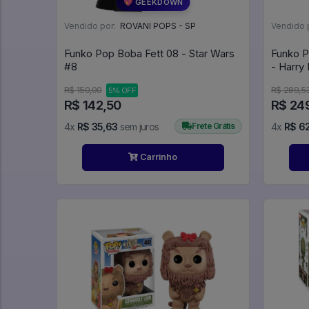
💖 GEEKDOWN
Vendido por:
ROVANI POPS - SP
Vendido 
Funko Pop Boba Fett 08 - Star Wars
Funko P
#8
R$ 150,00
R$ 289,5
5% OFF
R$ 142,50
R$ 24
4x
R$ 35,63
sem juros
Frete Grátis
4x
R$ 6
Carrinho