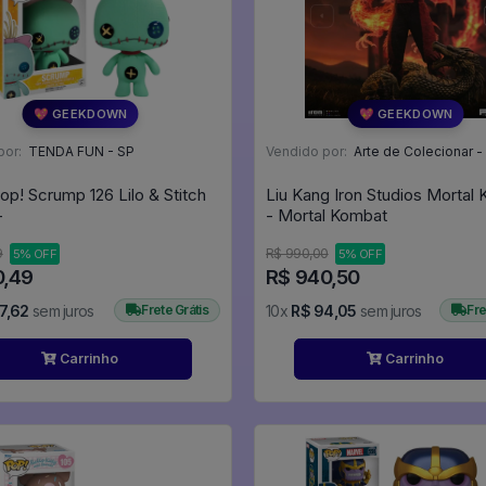
💖 GEEKDOWN
💖 GEEKDOWN
por:
TENDA FUN - SP
Vendido por:
Arte de Colecionar -
op! Scrump 126 Lilo & Stitch
Liu Kang Iron Studios Mortal
-
- Mortal Kombat
9
R$ 990,00
5% OFF
5% OFF
0,49
R$ 940,50
7,62
sem juros
Frete Grátis
10x
R$ 94,05
sem juros
Fre
Carrinho
Carrinho