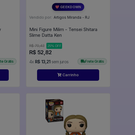
💖 GEEKDOWN
Vendido por:
Artigos Miranda - RJ
w
Mini Figure Milim - Tensei Shitara
Slime Datta Ken
R$ 70,43
25% OFF
R$ 52,82
te Grátis
4x
R$ 13,21
sem juros
Frete Grátis
Carrinho