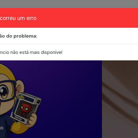
correu um erro
ão do problema:
obre
Cupom
FAQ
Contato
Eventos
Blog
ncio não está mais disponível