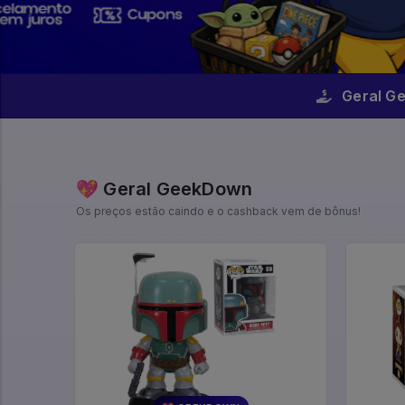
Geral G
💖 Geral GeekDown
Os preços estão caindo e o cashback vem de bônus!