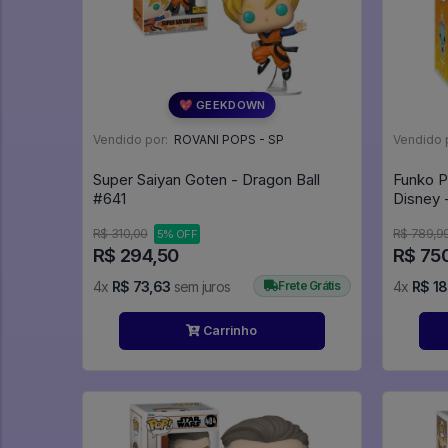
💖 GEEKDOWN
Vendido por:
ROVANI POPS - SP
Vendido 
Super Saiyan Goten - Dragon Ball
Funko P
#641
Disney 
R$ 310,00
R$ 789,9
5% OFF
R$ 294,50
R$ 75
4x
R$ 73,63
sem juros
Frete Grátis
4x
R$ 18
Carrinho