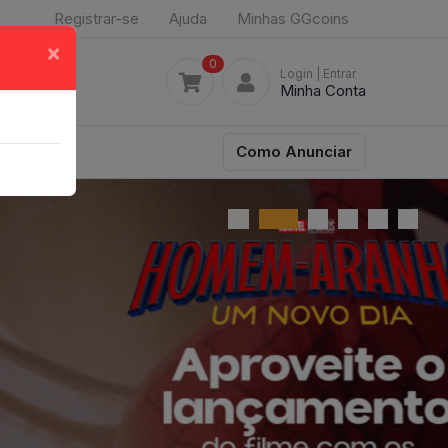
Registrar-se
Ajuda
Minhas GGcoins
×
0
Login
| Entrar
Minha Conta
Como Anunciar