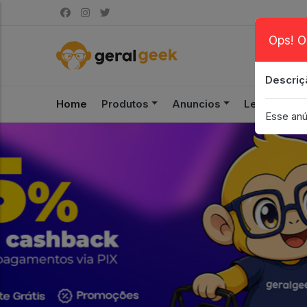
Ops! O
Descriç
Home
Produtos
Anuncios
Leilão
S
Esse anú