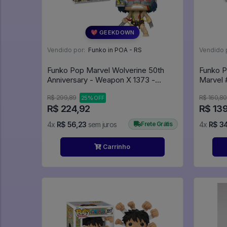
💖 GEEKDOWN
Vendido por:
Funko in POA - RS
Vendido 
Funko Pop Marvel Wolverine 50th
Funko P
Anniversary - Weapon X 1373 -
M
Marvel #1373
R$ 299,89
R$ 160,80
25% OFF
R$ 224,92
R$ 13
4x
R$ 56,23
sem juros
Frete Grátis
4x
R$ 3
Carrinho