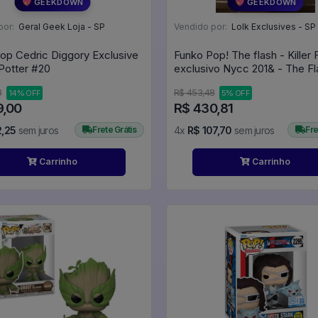
💖 GEEKDOWN
💖 GEEKDOWN
por:
Geral Geek Loja - SP
Vendido por:
Lolk Exclusives - SP
op Cedric Diggory Exclusive
Funko Pop! The flash - Killer 
- Harry Potter #20
exclusivo Nycc 201& - The Fl
#712
3
R$ 453,48
14% OFF
5% OFF
9,00
R$ 430,81
2,25
sem juros
Frete Grátis
4x
R$ 107,70
sem juros
Fre
Carrinho
Carrinho