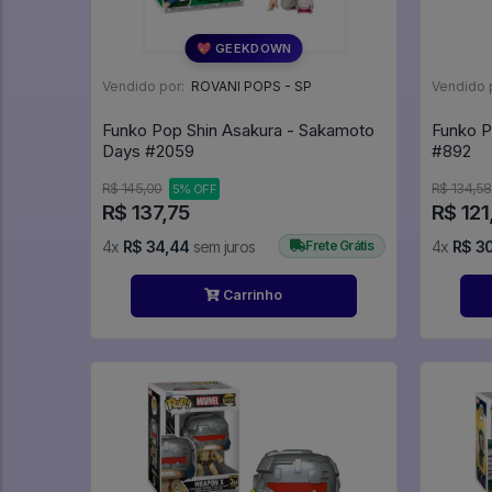
💖 GEEKDOWN
Vendido por:
ROVANI POPS - SP
Vendido 
Funko Pop Shin Asakura - Sakamoto
Funko P
Days #2059
#892
R$ 145,00
R$ 134,58
5% OFF
R$ 137,75
R$ 121
4x
R$ 34,44
sem juros
Frete Grátis
4x
R$ 3
Carrinho