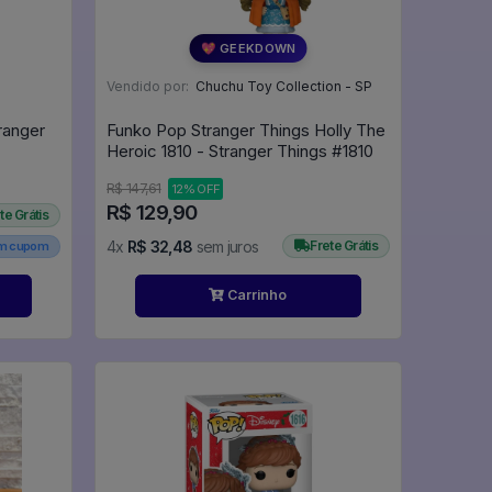
💖 GEEKDOWN
Vendido por:
Chuchu Toy Collection - SP
ranger
Funko Pop Stranger Things Holly The
Heroic 1810 - Stranger Things #1810
R$ 147,61
12% OFF
R$ 129,90
te Grátis
4x
R$ 32,48
sem juros
Frete Grátis
em cupom
Carrinho