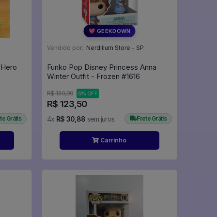
💖 GEEKDOWN
Vendido por:
Nerdilium Store - SP
 Hero
Funko Pop Disney Princess Anna
Winter Outfit - Frozen #1616
R$ 130,00
5% OFF
R$ 123,50
te Grátis
4x
R$ 30,88
sem juros
Frete Grátis
Carrinho