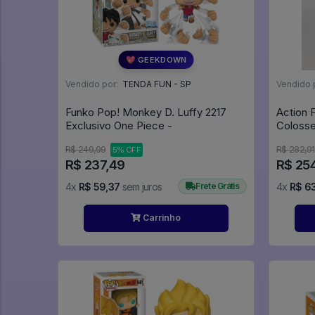
💖 GEEKDOWN
Vendido por:
TENDA FUN - SP
Vendido 
Funko Pop! Monkey D. Luffy 2217
Action 
Exclusivo One Piece -
Coloss
Banpres
R$ 249,99
R$ 282,91
5% OFF
R$ 237,49
R$ 25
4x
R$ 59,37
sem juros
Frete Grátis
4x
R$ 6
Carrinho