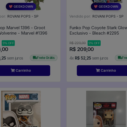
💖 GEEKDOWN
💖 GEEKDOWN
por:
ROVANI POPS - SP
Vendido por:
ROVANI POPS - SP
op Marvel 1396 - Groot
Funko Pop Coyote Stark Glo
Como Wolverine - Marvel #1396
Exclusivo - Bleach #2295
R$ 220,00
5% OFF
5% OFF
3,00
R$ 209,00
,25
sem juros
Frete Grátis
4x
R$ 52,25
sem juros
Fre
Carrinho
Carrinho