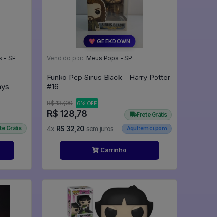
💖 GEEKDOWN
s - SP
Vendido por:
Meus Pops - SP
Funko Pop Sirius Black - Harry Potter
ays
#16
R$ 137,00
6% OFF
R$ 128,78
Frete Grátis
te Grátis
4x
R$ 32,20
sem juros
Aqui tem cupom
Carrinho