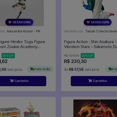
💖 GEEKDOWN
💖 GEEKDOWN
por:
Alexandre Kisner - PR
Vendido por:
Tanuki Colecionávei
Figure Himiko Toga Figure
Figure Action : Shin Asakura -
eum Zoukei Academy
Vibration Stars - Sakamoto D
to - My Hero Academia
R$ 329,00
10% OFF
30% OFF
4,62
R$ 230,30
3,66
sem juros
Frete Grátis
4x
R$ 57,58
sem juros
Fre
Carrinho
Carrinho