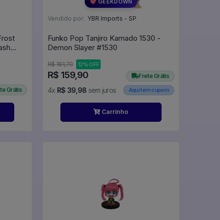
💖 GEEKDOWN
Vendido por:
YBR Imports - SP
Frost
Funko Pop Tanjiro Kamado 1530 -
ash
Demon Slayer #1530
R$ 181,70
12% OFF
R$ 159,90
Frete Grátis
te Grátis
4x
R$ 39,98
sem juros
Aqui tem cupom
Carrinho