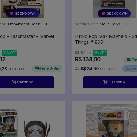
💖 GEEKDOWN
💖 GEEKDOWN
por:
Embaixador Geek - SP
Vendido por:
Meus Pops - SP
op - Taskmaster - Marvel
Funko Pop Max Mayfield - St
Things #1805
R$ 151,65
10% OFF
9% OFF
,12
R$ 138,00
Fre
0,28
sem juros
Frete Grátis
4x
R$ 34,50
sem juros
Aqui t
Carrinho
Carrinho