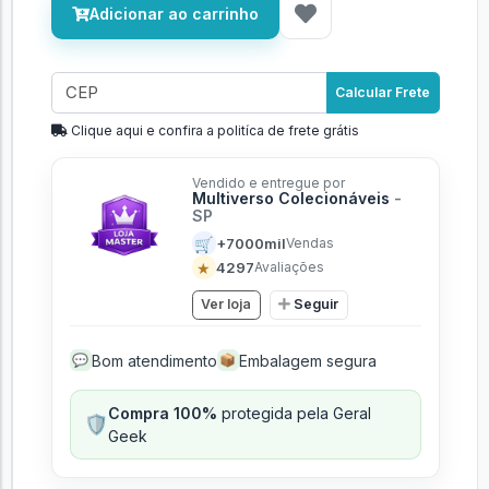
Adicionar ao carrinho
Calcular Frete
Clique aqui e confira a politíca de frete grátis
Vendido e entregue por
Multiverso Colecionáveis
-
SP
🛒
+7000mil
Vendas
★
4297
Avaliações
Ver loja
Seguir
Bom atendimento
Embalagem segura
💬
📦
Compra 100%
protegida pela Geral
🛡️
Geek