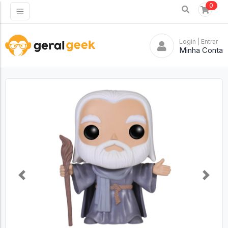
0
Login
| Entrar
Minha Conta
Previous
Next