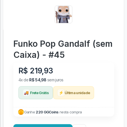
Funko Pop Gandalf (sem
Caixa) - #45
R$ 219,93
4x de
R$ 54,98
sem juros
🚚
⚡
Frete Grátis
Última unidade
Ganhe
220 GGCoins
nesta compra