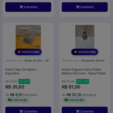
Carrinho
Carrinho
💖 GEEKDOWN
💖 GEEKDOWN
Vendido por:
Bazar do Bru - SP
Vendido por:
Alexandre Kisner - PR
Porta Clips De Mesa -
Action Figures Harry Potter
Expositor
Metals Die Cast - Harry Potter
R$ 37,51
R$ 90,00
5% OFF
10% OFF
R$ 35,63
R$ 81,00
4x
R$ 8,91
sem juros
4x
R$ 20,25
sem juros
Frete Grátis
Frete Grátis
Carrinho
Carrinho