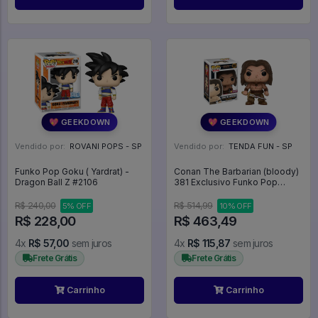
💖 GEEKDOWN
💖 GEEKDOWN
Vendido por:
ROVANI POPS - SP
Vendido por:
TENDA FUN - SP
Funko Pop Goku ( Yardrat) -
Conan The Barbarian (bloody)
Dragon Ball Z #2106
381 Exclusivo Funko Pop
Previews - Conan O Bárbaro -
#381 - Funko Pop - #381 -
R$ 240,00
R$ 514,99
5% OFF
10% OFF
FUNKO POP #381
R$ 228,00
R$ 463,49
4x
R$ 57,00
sem juros
4x
R$ 115,87
sem juros
Frete Grátis
Frete Grátis
Carrinho
Carrinho