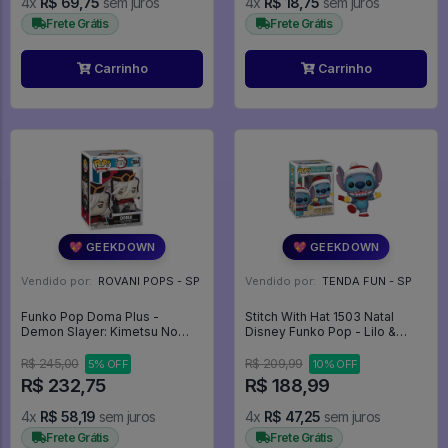
4x
R$ 69,75
sem juros
4x
R$ 18,75
sem juros
Frete Grátis
Frete Grátis
Carrinho
Carrinho
💖 GEEKDOWN
💖 GEEKDOWN
Vendido por:
ROVANI POPS - SP
Vendido por:
TENDA FUN - SP
Funko Pop Doma Plus -
Stitch With Hat 1503 Natal
Demon Slayer: Kimetsu No
Disney Funko Pop - Lilo &
Yaiba #2044
Stitch - #1503 - FUNKO POP
#1503
R$ 245,00
R$ 209,99
5% OFF
10% OFF
R$ 232,75
R$ 188,99
4x
R$ 58,19
sem juros
4x
R$ 47,25
sem juros
Frete Grátis
Frete Grátis