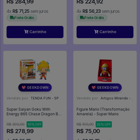
R$ 284,99
R$ 224,92
4x
R$ 71,25
sem juros
4x
R$ 56,23
sem juros
Frete Grátis
Frete Grátis
Carrinho
Carrinho
💖 GEEKDOWN
💖 GEEKDOWN
Vendido por:
TENDA FUN - SP
Vendido por:
Artigos Miranda - RJ
Super Saiyan Goku With
Figure Mario (Transformação
Energy 865 Chase Dragon Ball
Amarela) - Super Mario
Z Funko Pop - Dragon Ball -
#865 - FUNKO POP #865
R$ 309,99
R$ 100,00
10% OFF
25% OFF
R$ 278,99
R$ 75,00