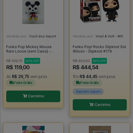
Vendido por:
Covil dos Importados - SP
Vendido por:
Vinyl & Volt - MG
Funko Pop Mickey Mouse
Funko Pop! Rocks Slipknot Sid
Raro Loose (sem Caixa) -
Wilson - Slipknot #179
Disney #64
R$ 148,75
R$ 493,93
20% OFF
10% OFF
R$ 119,00
R$ 444,54
4x
R$ 29,75
sem juros
10x
R$ 44,45
sem juros
Frete Grátis
Frete Grátis
Aqui tem cupom
Carrinho
Carrinho