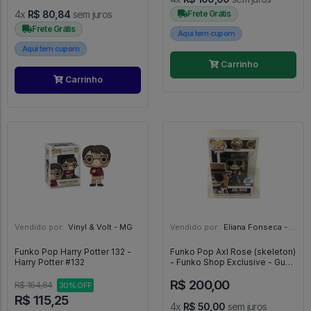
4x
R$ 80,84
sem juros
Frete Grátis
Frete Grátis
Aqui tem cupom
Aqui tem cupom
Carrinho
Carrinho
Vendido por:
Vinyl & Volt - MG
Vendido por:
Eliana Fonseca - SP
Funko Pop Harry Potter 132 -
Funko Pop Axl Rose (skeleton)
Harry Potter #132
- Funko Shop Exclusive - Guns
N' Roses - #401 - FUNKO POP
R$ 200,00
#401
R$ 164,64
30% OFF
R$ 115,25
4x
R$ 50,00
sem juros