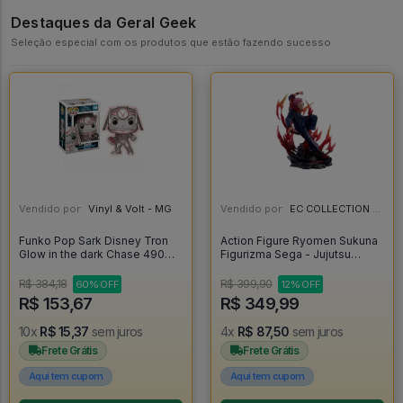
Destaques da Geral Geek
Seleção especial com os produtos que estão fazendo sucesso
Vendido por:
Vinyl & Volt - MG
Vendido por:
EC COLLECTION - SP
Funko Pop Sark Disney Tron
Action Figure Ryomen Sukuna
Glow in the dark Chase 490
Figurizma Sega - Jujutsu
[Limited Edition] - Disney
Kaisen - Jujutsu Kaisen
#490
R$ 384,18
R$ 399,90
60% OFF
12% OFF
R$ 153,67
R$ 349,99
10x
R$ 15,37
sem juros
4x
R$ 87,50
sem juros
Frete Grátis
Frete Grátis
Aqui tem cupom
Aqui tem cupom