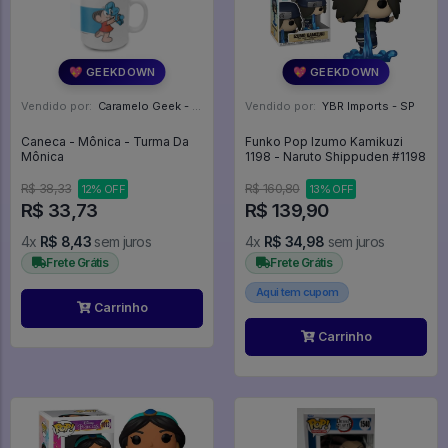
💖 GEEKDOWN
💖 GEEKDOWN
Vendido por:
Caramelo Geek - DF
Vendido por:
YBR Imports - SP
Caneca - Mônica - Turma Da
Funko Pop Izumo Kamikuzi
Mônica
1198 - Naruto Shippuden #1198
R$ 38,33
R$ 160,80
12% OFF
13% OFF
R$ 33,73
R$ 139,90
4x
R$ 8,43
sem juros
4x
R$ 34,98
sem juros
Frete Grátis
Frete Grátis
Aqui tem cupom
Carrinho
Carrinho