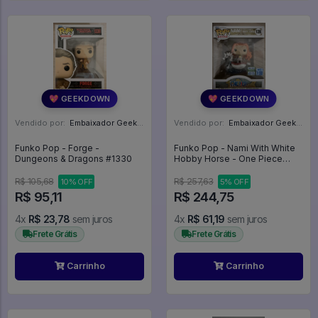
💖 GEEKDOWN
💖 GEEKDOWN
Vendido por:
Embaixador Geek - SP
Vendido por:
Embaixador Geek - SP
Funko Pop - Forge -
Funko Pop - Nami With White
Dungeons & Dragons #1330
Hobby Horse - One Piece
#128
R$ 105,68
R$ 257,63
10% OFF
5% OFF
R$ 95,11
R$ 244,75
4x
R$ 23,78
sem juros
4x
R$ 61,19
sem juros
Frete Grátis
Frete Grátis
Carrinho
Carrinho