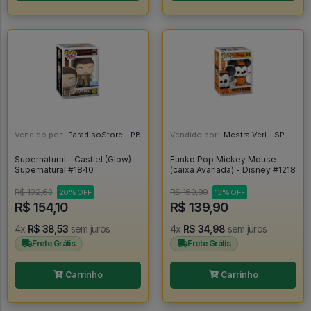
Vendido por:
ParadisoStore - PB
Vendido por:
Mestra Veri - SP
Supernatural - Castiel (Glow) -
Funko Pop Mickey Mouse
Supernatural #1840
(caixa Avariada) - Disney #1218
R$ 192,63
R$ 160,80
20% OFF
13% OFF
R$ 154,10
R$ 139,90
4x
R$ 38,53
sem juros
4x
R$ 34,98
sem juros
Frete Grátis
Frete Grátis
Carrinho
Carrinho