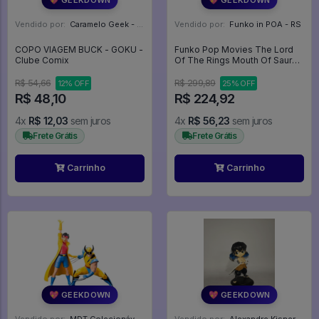
Vendido por:
Caramelo Geek - DF
Vendido por:
Funko in POA - RS
COPO VIAGEM BUCK - GOKU -
Funko Pop Movies The Lord
Clube Comix
Of The Rings Mouth Of Sauron
1578 Senhor Dos Aneis Lor -
Movies #1578
R$ 54,66
R$ 299,89
12% OFF
25% OFF
R$ 48,10
R$ 224,92
4x
R$ 12,03
sem juros
4x
R$ 56,23
sem juros
Frete Grátis
Frete Grátis
Carrinho
Carrinho
💖 GEEKDOWN
💖 GEEKDOWN