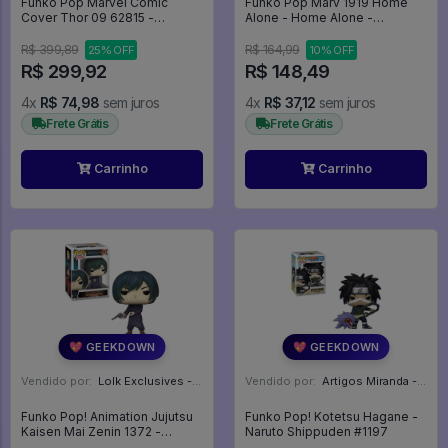
Funko Pop Marvel Comic
Funko Pop Marv 1919 Home
Cover Thor 09 62815 -
Alone - Home Alone -
Avengers - Marvel #9
Esqueceram De Mim - #1919 -
Funko Pop - #1919 - FUNKO
R$ 399,89
R$ 164,99
25% OFF
10% OFF
POP #1919
R$ 299,92
R$ 148,49
4x
R$ 74,98
sem juros
4x
R$ 37,12
sem juros
Frete Grátis
Frete Grátis
Carrinho
Carrinho
💖 GEEKDOWN
💖 GEEKDOWN
Vendido por:
Lolk Exclusives - SP
Vendido por:
Artigos Miranda - RJ
Funko Pop! Animation Jujutsu
Funko Pop! Kotetsu Hagane -
Kaisen Mai Zenin 1372 -
Naruto Shippuden #1197
Jujutsu Kaisen #1372