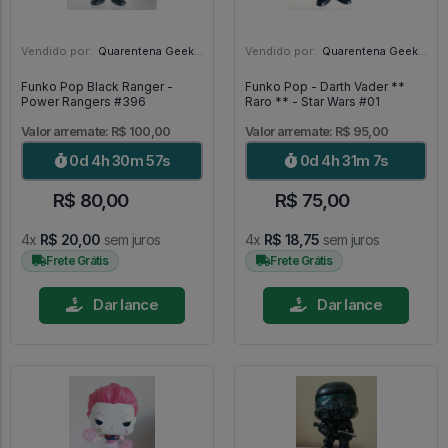
Vendido por:
Quarentena Geek Store - SP
Vendido por:
Quarentena Geek Store - SP
Funko Pop Black Ranger -
Funko Pop - Darth Vader **
Power Rangers #396
Raro ** - Star Wars #01
Valor arremate: R$ 100,00
Valor arremate: R$ 95,00
0d 4h 30m 55s
0d 4h 31m 5s
R$ 80,00
R$ 75,00
4x
R$ 20,00
sem juros
4x
R$ 18,75
sem juros
Frete Grátis
Frete Grátis
Dar lance
Dar lance