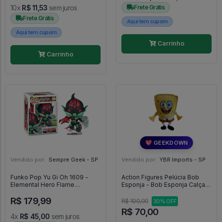
10x
R$ 11,53
sem juros
Frete Grátis
Frete Grátis
Aqui tem cupom
Aqui tem cupom
Carrinho
Carrinho
💖 GEEKDOWN
Vendido por:
Sempre Geek - SP
Vendido por:
YBR Imports - SP
Funko Pop Yu Gi Oh 1609 -
Action Figures Pelúcia Bob
Elemental Hero Flame
Esponja - Bob Esponja Calça
Wingman - Yu-gi-oh #1609
Quadrada
R$ 179,99
R$ 100,00
30% OFF
R$ 70,00
4x
R$ 45,00
sem juros