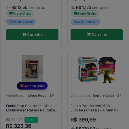
4x
R$ 12,50
sem juros
4x
R$ 17,75
sem juros
Frete Grátis
Frete Grátis
Aqui tem cupom
Aqui tem cupom
Carrinho
Carrinho
💖 GEEKDOWN
Vendido por:
Meus Pops - SP
Vendido por:
Sempre Geek - SP
Funko Pop Chatterer - Walmart
Funko Pop Marvel 1536 -
Exclusive (detalhes Na Caixa)
Jubilee ( Chase ) - X Men 97
- Hellraiser 3 Hell On Earth
#1536
R$ 399,99
#793
R$ 344,00
6% OFF
R$ 323,36
4x
R$ 100,00
sem juros