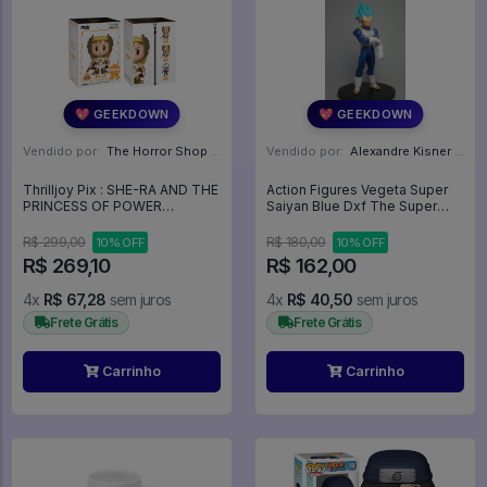
💖 GEEKDOWN
💖 GEEKDOWN
Vendido por:
The Horror Shop - Colecionáveis - MG
Vendido por:
Alexandre Kisner - PR
Thrilljoy Pix : SHE-RA AND THE
Action Figures Vegeta Super
PRINCESS OF POWER
Saiyan Blue Dxf The Super
(Regular) 6000 unidades -
Warriors - Dragon Ball Super
Masters Of The Universe
R$ 299,00
R$ 180,00
10% OFF
10% OFF
R$ 269,10
R$ 162,00
4x
R$ 67,28
sem juros
4x
R$ 40,50
sem juros
Frete Grátis
Frete Grátis
Carrinho
Carrinho