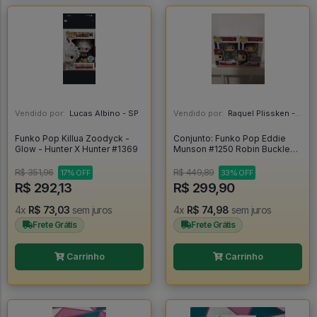
Vendido por:
Lucas Albino - SP
Vendido por:
Raquel Plissken - SP
Funko Pop Killua Zoodyck -
Conjunto: Funko Pop Eddie
Glow - Hunter X Hunter #1369
Munson #1250 Robin Buckley
#1299 - Television Stranger
Things - Stranger Things #1
R$ 351,96
R$ 449,89
17% OFF
33% OFF
R$ 292,13
R$ 299,90
4x
R$ 73,03
sem juros
4x
R$ 74,98
sem juros
Frete Grátis
Frete Grátis
Carrinho
Carrinho