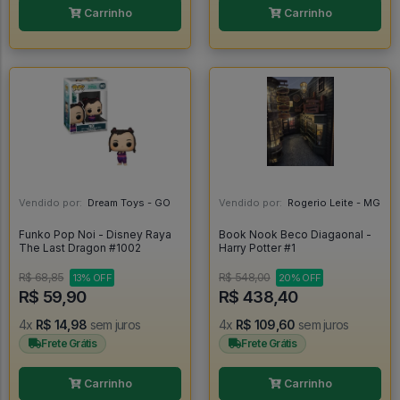
Carrinho
Carrinho
Vendido por:
Dream Toys - GO
Vendido por:
Rogerio Leite - MG
Funko Pop Noi - Disney Raya
Book Nook Beco Diagaonal -
The Last Dragon #1002
Harry Potter #1
R$ 68,85
R$ 548,00
13% OFF
20% OFF
R$ 59,90
R$ 438,40
4x
R$ 14,98
sem juros
4x
R$ 109,60
sem juros
Frete Grátis
Frete Grátis
Carrinho
Carrinho