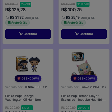
R$ 131,87
R$ 155,00
5% OFF
35% OFF
R$ 125,28
R$ 100,75
4x
R$ 31,32
sem juros
4x
R$ 25,19
sem juros
Frete Grátis
Frete Grátis
Carrinho
Carrinho
💖 GEEKDOWN
💖 GEEKDOWN
Vendido por:
TENDA FUN - SP
Vendido por:
Funko in POA - RS
Funko Pop! George
Funko Pop Demon Slayer
Washington 05 Hamilton
Exclusive - Inosuke Hashibira
Broadway -
1090 Anime - Promo170 -
Demon Slayer #1090
R$ 299,99
R$ 299,89
5% OFF
25% OFF