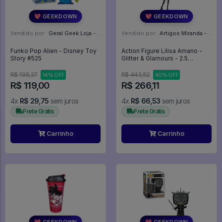
💖 GEEKDOWN
💖 GEEKDOWN
Vendido por:
Geral Geek Loja - SP
Vendido por:
Artigos Miranda - RJ
Funko Pop Alien - Disney Toy
Action Figure Lilisa Amano -
Story #525
Glitter & Glamours - 2.5
Dimensional Seduction
R$ 138,37
R$ 443,52
14% OFF
40% OFF
R$ 119,00
R$ 266,11
4x
R$ 29,75
sem juros
4x
R$ 66,53
sem juros
Frete Grátis
Frete Grátis
Carrinho
Carrinho
💖 GEEKDOWN
💖 GEEKDOWN