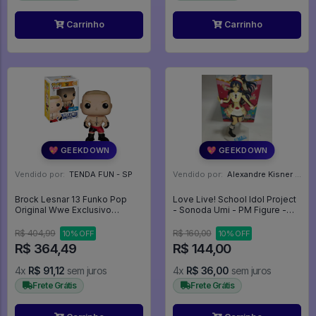
Carrinho
Carrinho
💖 GEEKDOWN
💖 GEEKDOWN
Vendido por:
TENDA FUN - SP
Vendido por:
Alexandre Kisner - PR
Brock Lesnar 13 Funko Pop
Love Live! School Idol Project
Original Wwe Exclusivo
- Sonoda Umi - PM Figure -
Walmart - Sports Wwe - #13 -
Sore wa Bokutachi no Kiseki
Funko Pop - #13 - FUNKO POP
(SEGA) - Love Live! School Idol
R$ 404,99
R$ 160,00
10% OFF
10% OFF
#13
Project
R$ 364,49
R$ 144,00
4x
R$ 91,12
sem juros
4x
R$ 36,00
sem juros
Frete Grátis
Frete Grátis