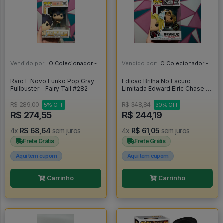
Vendido por:
O Colecionador - SP
Vendido por:
O Colecionador - SP
Raro E Novo Funko Pop Gray
Edicao Brilha No Escuro
Fullbuster - Fairy Tail #282
Limitada Edward Elric Chase -
Fullmetal Alchemist #1179
R$ 289,00
R$ 348,84
5% OFF
30% OFF
R$ 274,55
R$ 244,19
4x
R$ 68,64
sem juros
4x
R$ 61,05
sem juros
Frete Grátis
Frete Grátis
Aqui tem cupom
Aqui tem cupom
Carrinho
Carrinho