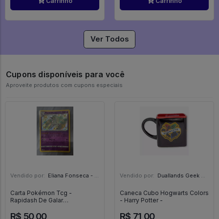
Carrinho
Carrinho
Ver Todos
Cupons disponíveis para você
Aproveite produtos com cupons especiais
Vendido por:
Eliana Fonseca - SP
Vendido por:
Duallands Geek Store - RS
Carta Pokémon Tcg -
Caneca Cubo Hogwarts Colors
Rapidash De Galar
- Harry Potter -
(sv048/sv122) - Destinos
R$ 50,00
R$ 71,00
Brilhantes - Pokemon - Copag