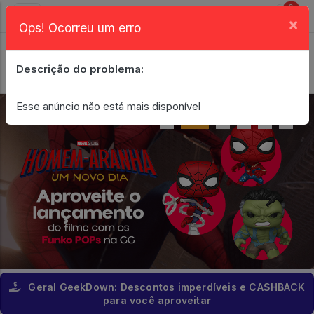
0
×
Ops! Ocorreu um erro
Login
| Entrar
Descrição do problema:
Minha Conta
Esse anúncio não está mais disponível
Geral GeekDown: Descontos imperdíveis e CASHBACK
para você aproveitar