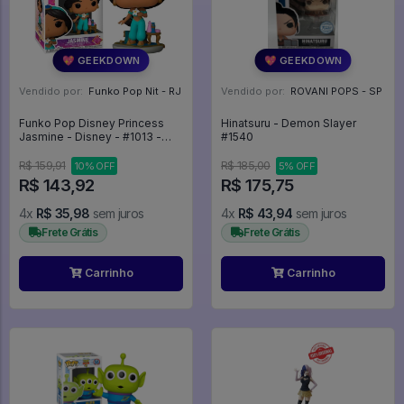
💖 GEEKDOWN
💖 GEEKDOWN
Vendido por:
Funko Pop Nit - RJ
Vendido por:
ROVANI POPS - SP
Funko Pop Disney Princess
Hinatsuru - Demon Slayer
Jasmine - Disney - #1013 -
#1540
Funko #1013
R$ 159,91
R$ 185,00
10% OFF
5% OFF
R$ 143,92
R$ 175,75
4x
R$ 35,98
sem juros
4x
R$ 43,94
sem juros
Frete Grátis
Frete Grátis
Carrinho
Carrinho