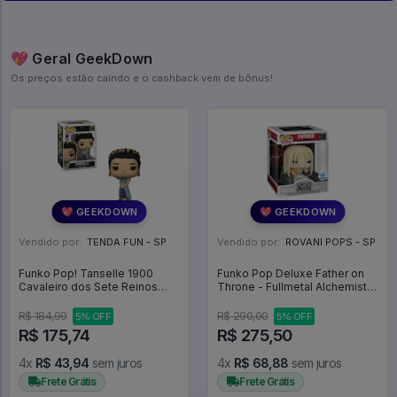
💖 Geral GeekDown
Os preços estão caindo e o cashback vem de bônus!
💖 GEEKDOWN
💖 GEEKDOWN
Vendido por:
TENDA FUN - SP
Vendido por:
ROVANI POPS - SP
Funko Pop! Tanselle 1900
Funko Pop Deluxe Father on
Cavaleiro dos Sete Reinos
Throne - Fullmetal Alchemist
Knight of the Seven Kingdoms
Brotherhood #1585
-
R$ 184,99
R$ 290,00
5% OFF
5% OFF
R$ 175,74
R$ 275,50
4x
R$ 43,94
sem juros
4x
R$ 68,88
sem juros
Frete Grátis
Frete Grátis