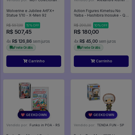
Vendido por:
MDT Colecionáveis - DF
Vendido por:
Alexandre Kisner - PR
Wolverine e Jubilee ArtFX+
Action Figures Kimetsu No
Statue 1/10 - X-Men 92
Yaiba - Hashibira Inosuke - Q
Posket (bandai Spirits) -
Demon Slayer: Kimetsu No
R$ 597,00
R$ 200,00
15% OFF
10% OFF
Yaiba
R$ 507,45
R$ 180,00
4x
R$ 126,86
sem juros
4x
R$ 45,00
sem juros
Frete Grátis
Frete Grátis
Carrinho
Carrinho
💖 GEEKDOWN
💖 GEEKDOWN
Vendido por:
Funko in POA - RS
Vendido por:
TENDA FUN - SP