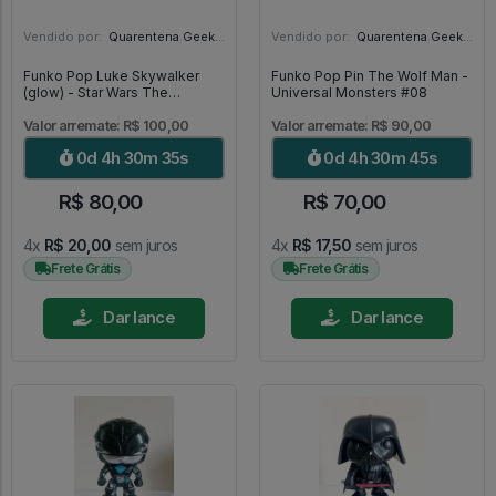
Vendido por:
Quarentena Geek Store - SP
Vendido por:
Quarentena Geek Store - SP
Funko Pop Luke Skywalker
Funko Pop Pin The Wolf Man -
(glow) - Star Wars The
Universal Monsters #08
Mandalorian #501
Valor arremate: R$ 100,00
Valor arremate: R$ 90,00
0d 4h 30m 33s
0d 4h 30m 43s
R$ 80,00
R$ 70,00
4x
R$ 20,00
sem juros
4x
R$ 17,50
sem juros
Frete Grátis
Frete Grátis
Dar lance
Dar lance