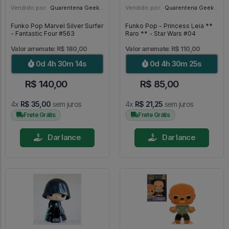
Vendido por:
Quarentena Geek Store - SP
Vendido por:
Quarentena Geek Store - SP
Funko Pop Marvel Silver Surfer
Funko Pop - Princess Leia **
- Fantastic Four #563
Raro ** - Star Wars #04
Valor arremate: R$ 180,00
Valor arremate: R$ 110,00
0d 4h 30m 12s
0d 4h 30m 23s
R$ 140,00
R$ 85,00
4x
R$ 35,00
sem juros
4x
R$ 21,25
sem juros
Frete Grátis
Frete Grátis
Dar lance
Dar lance