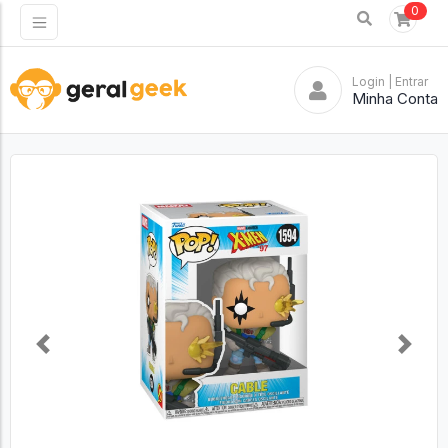
0
Login
| Entrar
Minha Conta
Previous
Next