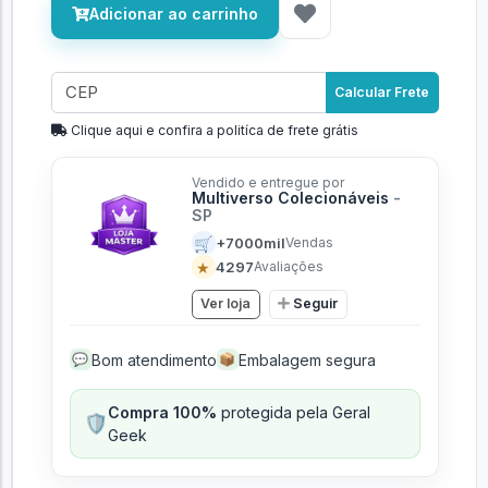
Adicionar ao carrinho
Calcular Frete
Clique aqui e confira a politíca de frete grátis
Vendido e entregue por
Multiverso Colecionáveis
-
SP
🛒
+7000mil
Vendas
★
4297
Avaliações
Ver loja
Seguir
Bom atendimento
Embalagem segura
💬
📦
Compra 100%
protegida pela Geral
🛡️
Geek