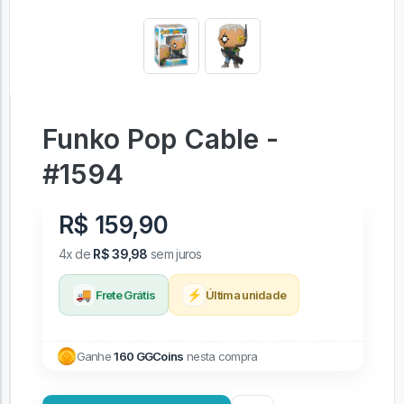
Funko Pop Cable -
#1594
R$ 159,90
4x de
R$ 39,98
sem juros
🚚
⚡
Frete Grátis
Última unidade
Ganhe
160 GGCoins
nesta compra