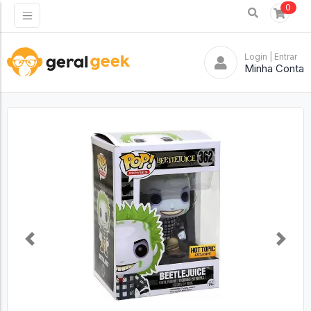
0
Login
| Entrar
Minha Conta
Previous
Next