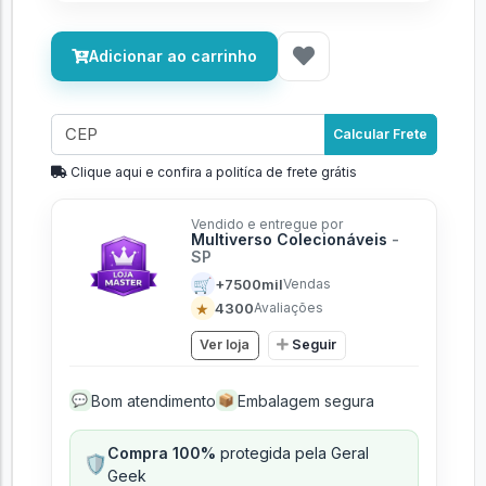
Adicionar ao carrinho
Calcular Frete
Clique aqui e confira a politíca de frete grátis
Vendido e entregue por
Multiverso Colecionáveis
-
SP
🛒
+7500mil
Vendas
★
4300
Avaliações
Ver loja
Seguir
Bom atendimento
Embalagem segura
💬
📦
Compra 100%
protegida pela Geral
🛡️
Geek