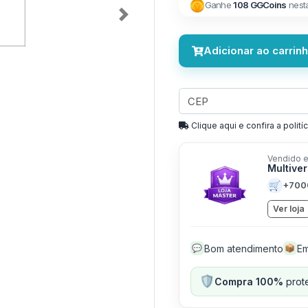
Ganhe
108 GGCoins
nest
Next
Adicionar ao carrin
Clique aqui e confira a politíc
Vendido e
Multive
🛒
+700
Ver loja
Bom atendimento
Em
💬
📦
🛡️
Compra 100%
prote