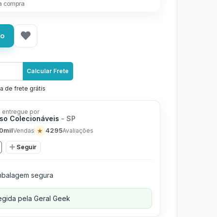
a compra
ho
Calcular Frete
a de frete grátis
 entregue por
rso Colecionáveis
- SP
0mil
★
4295
Vendas
Avaliações
Seguir
balagem segura
gida pela Geral Geek