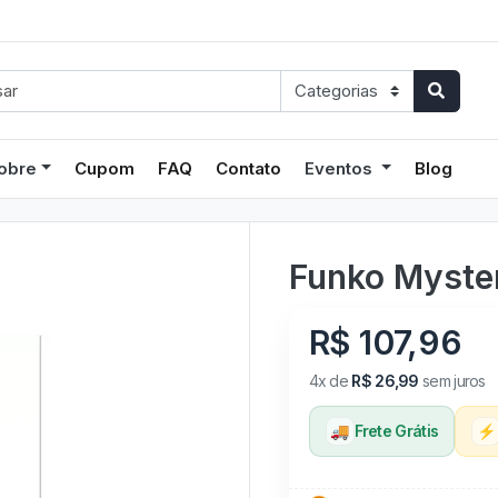
obre
Cupom
FAQ
Contato
Eventos
Blog
Funko Myster
R$ 107,96
4x de
R$ 26,99
sem juros
🚚
Frete Grátis
⚡