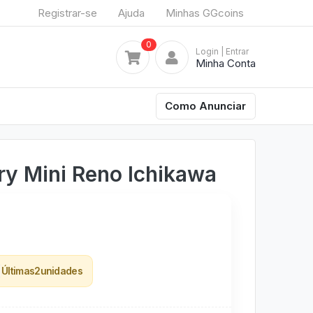
Registrar-se
Ajuda
Minhas GGcoins
0
Login
| Entrar
Minha Conta
Como Anunciar
y Mini Reno Ichikawa
Últimas
2
unidades