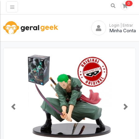
0
Login
| Entrar
Minha Conta
Previous
Next