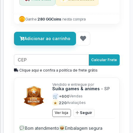
Ganhe
280 GGCoins
nesta compra
Adicionar ao carrinho
Calcular Frete
Clique aqui e confira a politíca de frete grátis
Vendido e entregue por
Suika games & animes
- SP
🛒
+600
Vendas
★
220
Avaliações
Ver loja
Seguir
Bom atendimento
Embalagem segura
💬
📦