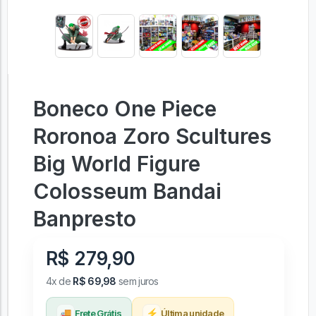
Boneco One Piece
Roronoa Zoro Scultures
Big World Figure
Colosseum Bandai
Banpresto
R$ 279,90
4x de
R$ 69,98
sem juros
🚚
⚡
Frete Grátis
Última unidade