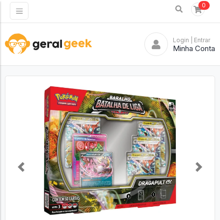
0
Login
| Entrar
Minha Conta
Previous
Next