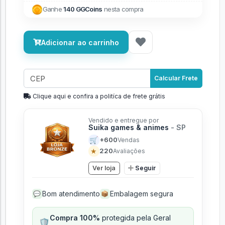
Ganhe
140 GGCoins
nesta compra
Adicionar ao carrinho
Calcular Frete
Clique aqui e confira a politíca de frete grátis
Vendido e entregue por
Suika games & animes
- SP
🛒
+600
Vendas
★
220
Avaliações
Ver loja
Seguir
Bom atendimento
Embalagem segura
💬
📦
Compra 100%
protegida pela Geral
🛡️