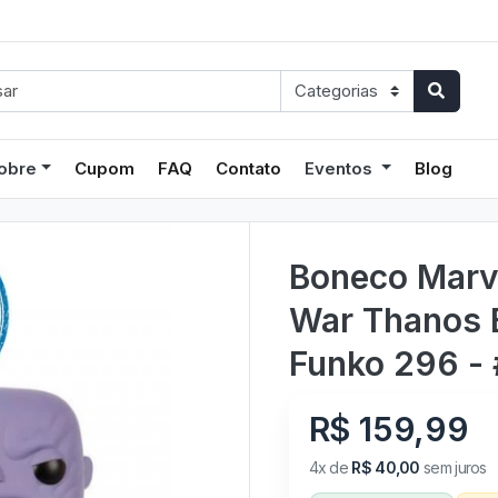
obre
Cupom
FAQ
Contato
Eventos
Blog
Boneco Marve
War Thanos E
Funko 296 -
R$ 159,99
4x de
R$ 40,00
sem juros