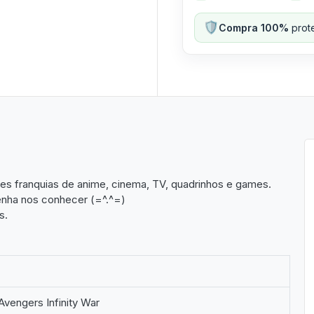
🛡️
Compra 100%
prote
res franquias de anime, cinema, TV, quadrinhos e games.
venha nos conhecer (=^.^=)
s.
Avengers Infinity War