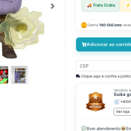
🚚
Frete Grátis
⚡
Next
Ganhe
160 GGCoins
nest
Adicionar ao carrin
Clique aqui e confira a politíc
Vendido e
Suika g
🛒
+600
Ver loja
Bom atendimento
Em
💬
📦