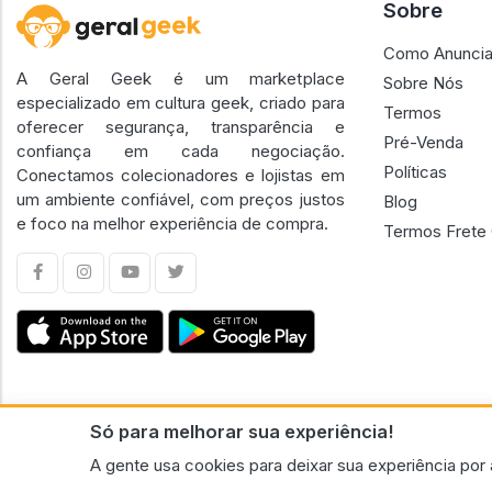
Sobre
Como Anuncia
A Geral Geek é um marketplace
Sobre Nós
especializado em cultura geek, criado para
Termos
oferecer segurança, transparência e
Pré-Venda
confiança em cada negociação.
Políticas
Conectamos colecionadores e lojistas em
um ambiente confiável, com preços justos
Blog
e foco na melhor experiência de compra.
Termos Frete 
Só para melhorar sua experiência!
CNPJ n.º 30.220.458/0001-17 - GERAL GEEK PORTAL ELETRONICO LTDA.
A gente usa cookies para deixar sua experiência por 
© 2026 Geral Geek