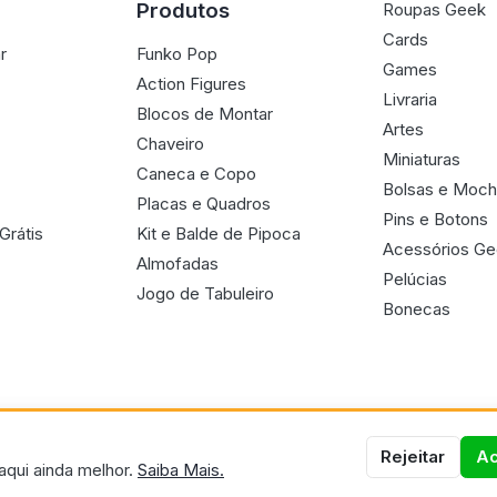
Produtos
Roupas Geek
Cards
r
Funko Pop
Games
Action Figures
Livraria
Blocos de Montar
Artes
Chaveiro
Miniaturas
Caneca e Copo
Bolsas e Moch
Placas e Quadros
Pins e Botons
Grátis
Kit e Balde de Pipoca
Acessórios G
Almofadas
Pelúcias
Jogo de Tabuleiro
Bonecas
Rejeitar
Ac
aqui ainda melhor.
Saiba Mais.