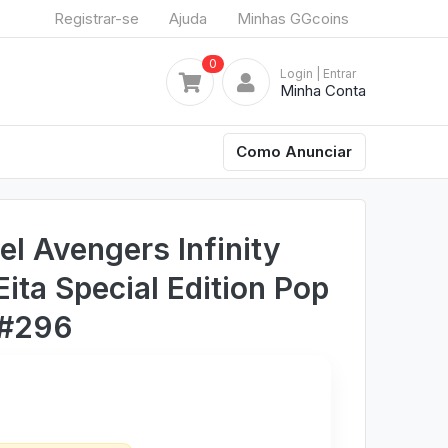
Registrar-se
Ajuda
Minhas GGcoins
0
Login
| Entrar
Minha Conta
Como Anunciar
l Avengers Infinity
ita Special Edition Pop
 #296