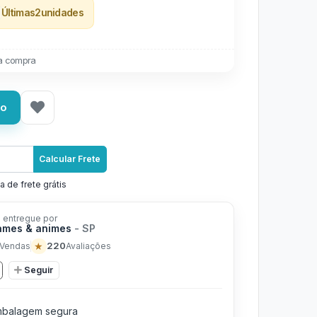
Últimas
2
unidades
a compra
ho
Calcular Frete
a de frete grátis
 entregue por
ames & animes
- SP
★
220
Vendas
Avaliações
Seguir
balagem segura