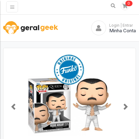
0
Login
| Entrar
Minha Conta
Previous
Next