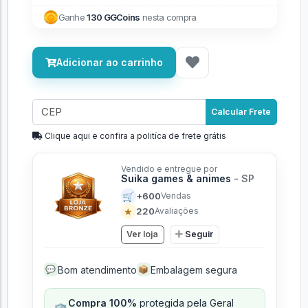
Ganhe
130 GGCoins
nesta compra
Adicionar ao carrinho
Calcular Frete
Clique aqui e confira a politíca de frete grátis
Vendido e entregue por
Suika games & animes
- SP
🛒
+600
Vendas
★
220
Avaliações
Ver loja
Seguir
Bom atendimento
Embalagem segura
💬
📦
Compra 100%
protegida pela Geral