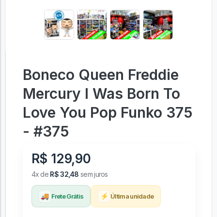
Boneco Queen Freddie
Mercury I Was Born To
Love You Pop Funko 375
- #375
R$ 129,90
4x de
R$ 32,48
sem juros
🚚
⚡
Frete Grátis
Última unidade