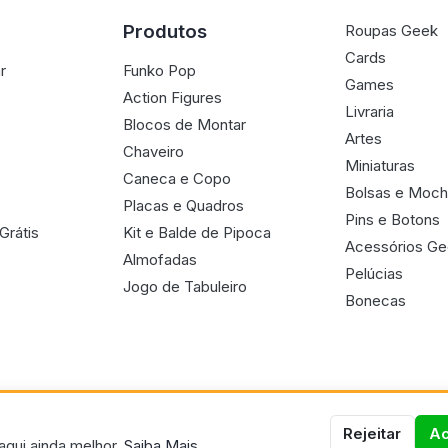
Produtos
Roupas Geek
Cards
r
Funko Pop
Games
Action Figures
Livraria
Blocos de Montar
Artes
Chaveiro
Miniaturas
Caneca e Copo
Bolsas e Moch
Placas e Quadros
Pins e Botons
Grátis
Kit e Balde de Pipoca
Acessórios G
Almofadas
Pelúcias
Jogo de Tabuleiro
Bonecas
Rejeitar
Ac
aqui ainda melhor.
Saiba Mais.