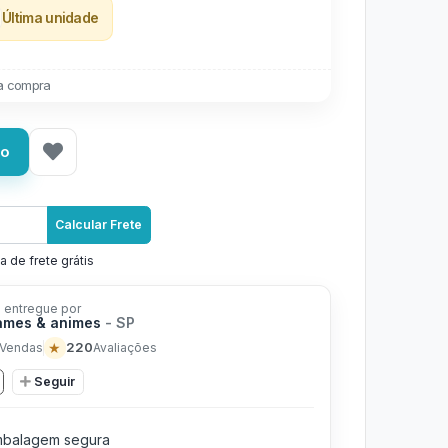
Última unidade
a compra
ho
Calcular Frete
a de frete grátis
 entregue por
ames & animes
- SP
★
220
Vendas
Avaliações
Seguir
balagem segura