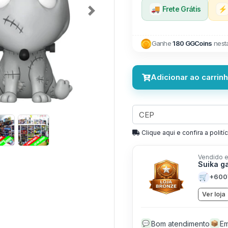
🚚
Frete Grátis
⚡
Next
Ganhe
180 GGCoins
nest
Adicionar ao carrin
Clique aqui e confira a politíc
Vendido e
Suika g
🛒
+600
Ver loja
Bom atendimento
Em
💬
📦