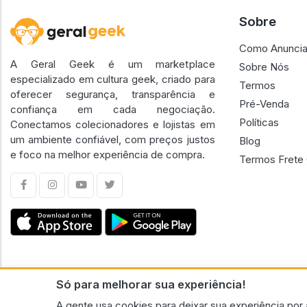
Sobre
Como Anuncia
A Geral Geek é um marketplace
Sobre Nós
especializado em cultura geek, criado para
Termos
oferecer segurança, transparência e
Pré-Venda
confiança em cada negociação.
Políticas
Conectamos colecionadores e lojistas em
um ambiente confiável, com preços justos
Blog
e foco na melhor experiência de compra.
Termos Frete 
Só para melhorar sua experiência!
CNPJ n.º 30.220.458/0001-17 - GERAL GEEK PORTAL ELETRONICO LTDA.
A gente usa cookies para deixar sua experiência por 