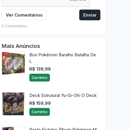
Ver Comentários
Enviar
0 Comentários
Mais Anúncios
Box Pokémon Baralho Batalha De
L
R$ 139,99
Carrinho
Deck Estrutural Yu-Gi-Oh! O Deck
R$ 159,99
Carrinho
Pasta Fichário Álbum Pokémon M