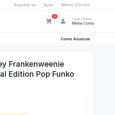
Registrar-se
Ajuda
Minhas GGcoins
0
Login
| Entrar
Minha Conta
Como Anunciar
ey Frankenweenie
al Edition Pop Funko
2