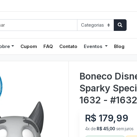
obre
Cupom
FAQ
Contato
Eventos
Blog
Boneco Disn
Sparky Speci
1632 - #163
R$ 179,99
4x de
R$ 45,00
sem juros