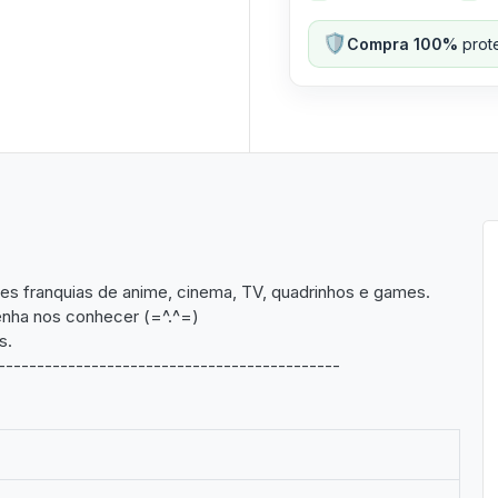
🛡️
Compra 100%
prote
res franquias de anime, cinema, TV, quadrinhos e games.
venha nos conhecer (=^.^=)
s.
--------------------------------------------