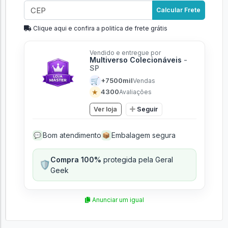
Calcular Frete
Clique aqui e confira a politíca de frete grátis
Vendido e entregue por
Multiverso Colecionáveis
-
SP
🛒
+7500mil
Vendas
★
4300
Avaliações
Ver loja
Seguir
Bom atendimento
Embalagem segura
💬
📦
Compra 100%
protegida pela Geral
🛡️
Geek
Anunciar um igual