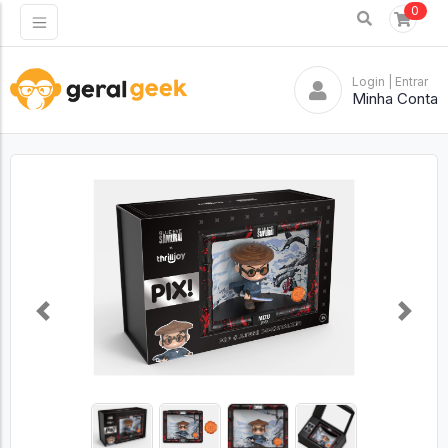
0
Login
| Entrar
Minha Conta
Previous
Next