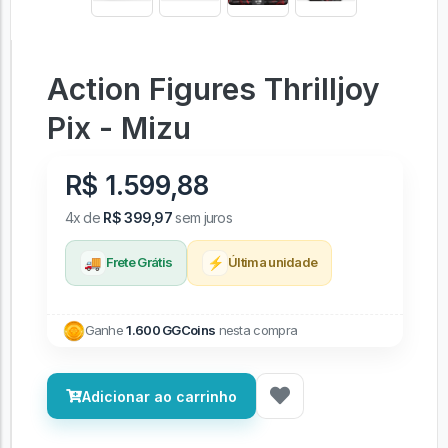
Action Figures Thrilljoy
Pix - Mizu
R$ 1.599,88
4x de
R$ 399,97
sem juros
🚚
⚡
Frete Grátis
Última unidade
Ganhe
1.600 GGCoins
nesta compra
Adicionar ao carrinho