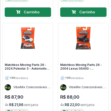
Carrinho
Carrinho
Matchbox Moving Parts 26 -
Matchbox Moving Parts 26 -
2024 Polestar 3 - Automotiva
2004 Lexus GS400 -
Real
Automotiva Real
🛒
🛒
+30
+30
Vendidos
Vendidos
VibeMix Colecionáveis -
VibeMix Colecionáveis -
SP
SP
R$ 87,90
R$ 88,00
4x
R$ 21,98
sem juros
4x
R$ 22,00
sem juros