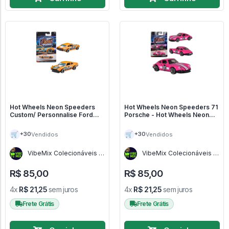
Hot Wheels Neon Speeders
Hot Wheels Neon Speeders 71
Custom/ Personnalise Ford
Porsche - Hot Wheels Neon
Maverick - Hot Wheels Neon
Speeders
Speeders
🛒
🛒
+30
+30
Vendidos
Vendidos
VibeMix Colecionáveis -
VibeMix Colecionáveis -
SP
SP
R$ 85,00
R$ 85,00
4x
R$ 21,25
sem juros
4x
R$ 21,25
sem juros
Frete Grátis
Frete Grátis