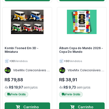
Kombi Tooned Em 3D -
Álbum Copa do Mundo 2026 -
Miniatura
Copa Do Mundo
🛒
🛒
+30
+30
Vendidos
Vendidos
VibeMix Colecionáveis -
VibeMix Colecionáveis -
SP
SP
R$ 79,88
R$ 38,91
4x
R$ 19,97
sem juros
4x
R$ 9,73
sem juros
Frete Grátis
Frete Grátis
Carrinho
Carrinho