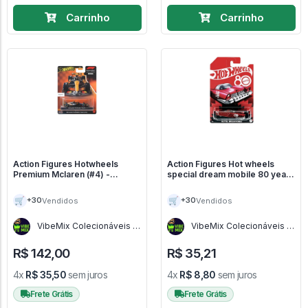
Carrinho
Carrinho
Action Figures Hotwheels
Action Figures Hot wheels
Premium Mclaren (#4) -
special dream mobile 80 years
Fórmula 1
- Hot Wheels
🛒
🛒
+30
+30
Vendidos
Vendidos
VibeMix Colecionáveis -
VibeMix Colecionáveis -
SP
SP
R$ 142,00
R$ 35,21
4x
R$ 35,50
sem juros
4x
R$ 8,80
sem juros
Frete Grátis
Frete Grátis