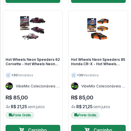
Hot Wheels Neon Speeders 62
Hot Wheels Neon Speeders 85
Corvette - Hot Wheels Neon
Honda CR-X - Hot Wheels
Speeders
Neon Speeders
🛒
🛒
+30
+30
Vendidos
Vendidos
VibeMix Colecionáveis -
VibeMix Colecionáveis -
SP
SP
R$ 85,00
R$ 85,00
4x
R$ 21,25
sem juros
4x
R$ 21,25
sem juros
Frete Grátis
Frete Grátis
Carrinho
Carrinho