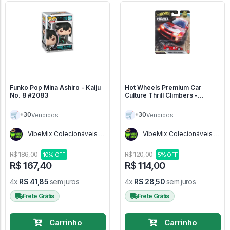
Funko Pop Mina Ashiro - Kaiju
Hot Wheels Premium Car
No. 8 #2083
Culture Thrill Climbers -
Mitsubishi Lancer Evolution VI -
Car Culture Thrill Climbers
🛒
🛒
+30
+30
Vendidos
Vendidos
VibeMix Colecionáveis -
VibeMix Colecionáveis -
SP
SP
R$ 186,00
R$ 120,00
10% OFF
5% OFF
R$ 167,40
R$ 114,00
4x
R$ 41,85
sem juros
4x
R$ 28,50
sem juros
Frete Grátis
Frete Grátis
Carrinho
Carrinho