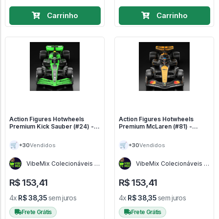
Carrinho
Carrinho
Action Figures Hotwheels
Action Figures Hotwheels
Premium Kick Sauber (#24) -
Premium McLaren (#81) -
Hotwheels Premium Fórmula 1
Fórmula 1
2024
🛒
🛒
+30
+30
Vendidos
Vendidos
VibeMix Colecionáveis -
VibeMix Colecionáveis -
SP
SP
R$ 153,41
R$ 153,41
4x
R$ 38,35
sem juros
4x
R$ 38,35
sem juros
Frete Grátis
Frete Grátis