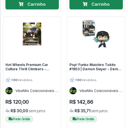
Carrinho
Carrinho
Hot Wheels Premium Car
Pop! Funko Muichiro Tokito
Culture Thrill Climbers -
#1853 | Demon Slayer - Demon
Mercedes Benz 300 Sel 6.8
Slayer #1853
AMG - Car Culture Thrill
🛒
🛒
+30
+30
Vendidos
Vendidos
Climbers
VibeMix Colecionáveis -
VibeMix Colecionáveis -
SP
SP
R$ 120,00
R$ 142,86
4x
R$ 30,00
sem juros
4x
R$ 35,71
sem juros
Frete Grátis
Frete Grátis