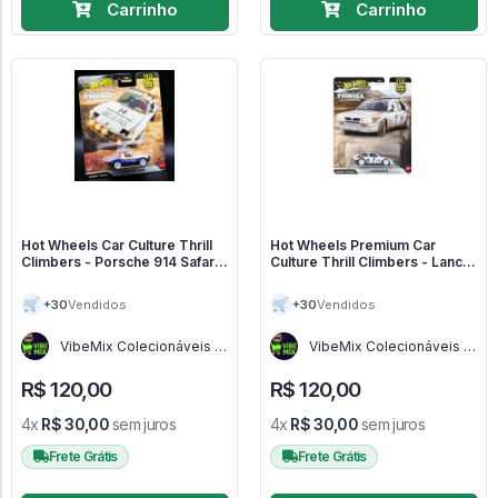
Carrinho
Carrinho
Hot Wheels Car Culture Thrill
Hot Wheels Premium Car
Climbers - Porsche 914 Safari -
Culture Thrill Climbers - Lancia
Car Culture Thrill Climbers
Delta S4 - Car Culture Thrill
Climbers
🛒
🛒
+30
+30
Vendidos
Vendidos
VibeMix Colecionáveis -
VibeMix Colecionáveis -
SP
SP
R$ 120,00
R$ 120,00
4x
R$ 30,00
sem juros
4x
R$ 30,00
sem juros
Frete Grátis
Frete Grátis