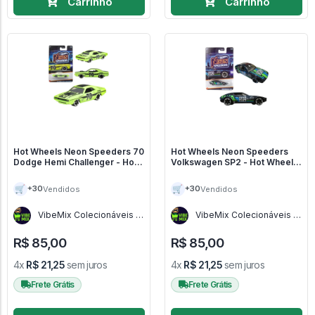
Carrinho
Carrinho
Hot Wheels Neon Speeders 70
Hot Wheels Neon Speeders
Dodge Hemi Challenger - Hot
Volkswagen SP2 - Hot Wheels
Wheels Neon Speeders
neon
🛒
🛒
+30
+30
Vendidos
Vendidos
VibeMix Colecionáveis -
VibeMix Colecionáveis -
SP
SP
R$ 85,00
R$ 85,00
4x
R$ 21,25
sem juros
4x
R$ 21,25
sem juros
Frete Grátis
Frete Grátis