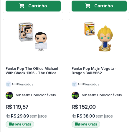
Carrinho
Carrinho
Funko Pop The Office Michael
Funko Pop Majin Vegeta -
With Check 1395 - The Office
Dragon Ball #862
#1395
🛒
🛒
+30
+30
Vendidos
Vendidos
VibeMix Colecionáveis -
VibeMix Colecionáveis -
SP
SP
R$ 119,57
R$ 152,00
4x
R$ 29,89
sem juros
4x
R$ 38,00
sem juros
Frete Grátis
Frete Grátis