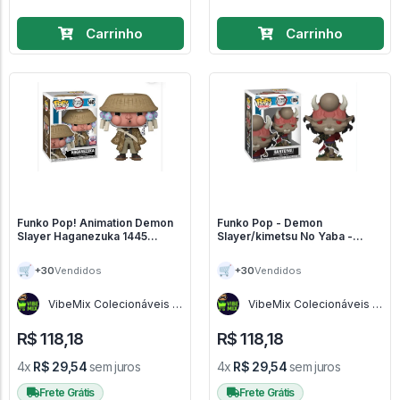
Carrinho
Carrinho
Funko Pop! Animation Demon
Funko Pop - Demon
Slayer Haganezuka 1445
Slayer/kimetsu No Yaba -
Exclusivo - Demon
Hantengu 1854 - Demons
Slayer:Kimetsu No Yaiba #1445
Slayer #1854
🛒
🛒
+30
+30
Vendidos
Vendidos
VibeMix Colecionáveis -
VibeMix Colecionáveis -
SP
SP
R$ 118,18
R$ 118,18
4x
R$ 29,54
sem juros
4x
R$ 29,54
sem juros
Frete Grátis
Frete Grátis