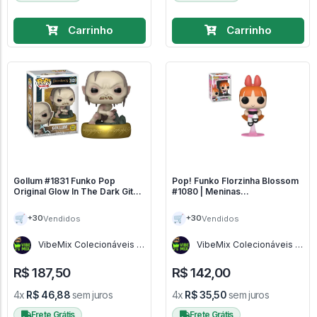
Carrinho
Carrinho
Gollum #1831 Funko Pop
Pop! Funko Florzinha Blossom
Original Glow In The Dark Gitd
#1080 | Meninas
The Lord Of The Rings - O
Superpoderosas - Funko Pop,
Senhor Dos Anéis #1831
Cartoon Network #1080
🛒
🛒
+30
+30
Vendidos
Vendidos
VibeMix Colecionáveis -
VibeMix Colecionáveis -
SP
SP
R$ 187,50
R$ 142,00
4x
R$ 46,88
sem juros
4x
R$ 35,50
sem juros
Frete Grátis
Frete Grátis