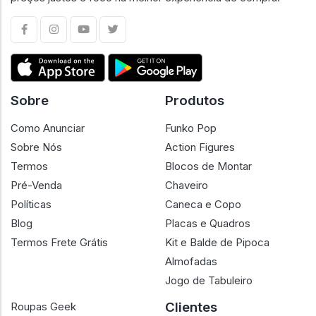
confiança em cada negociação. Conectamos
colecionadores e lojistas em um ambiente confiável, com
preços justos e foco na melhor experiência de compra.
Sobre
Produtos
Como Anunciar
Funko Pop
Sobre Nós
Action Figures
Termos
Blocos de Montar
Pré-Venda
Chaveiro
Políticas
Caneca e Copo
Blog
Placas e Quadros
Termos Frete Grátis
Kit e Balde de Pipoca
Almofadas