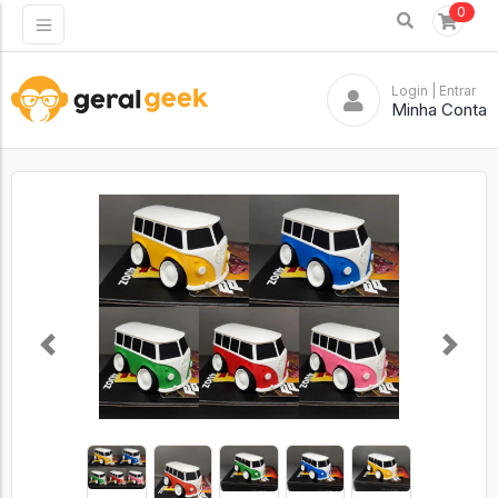
0
Login
| Entrar
Minha Conta
Previous
Next