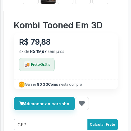
Kombi Tooned Em 3D
R$ 79,88
4x de
R$ 19,97
sem juros
🚚
Frete Grátis
Ganhe
80 GGCoins
nesta compra
Adicionar ao carrinho