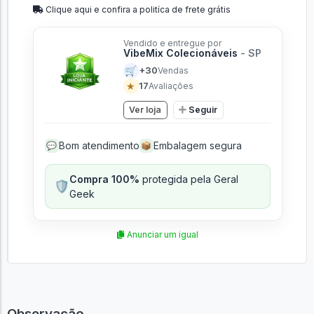
Calcular Frete
Clique aqui e confira a politíca de frete grátis
Vendido e entregue por
VibeMix Colecionáveis
- SP
🛒
+30
Vendas
★
17
Avaliações
Ver loja
Seguir
Bom atendimento
Embalagem segura
💬
📦
Compra 100%
protegida pela Geral
🛡️
Geek
Anunciar um igual