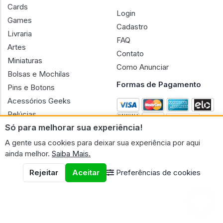
Jogo de Tabuleiro
Clientes
Roupas Geek
Cards
Login
Games
Cadastro
Livraria
FAQ
Artes
Contato
Miniaturas
Como Anunciar
Bolsas e Mochilas
Formas de Pagamento
Pins e Botons
Só para melhorar sua experiência!
Acessórios Geeks
A gente usa cookies para deixar sua experiência por aqui
Pelúcias
ainda melhor.
Saiba Mais.
Bonecas
Rejeitar
Aceitar
Preferências de cookies
CNPJ n.º 30.220.458/0001-17 - GERAL GEEK PORTAL ELETRONICO