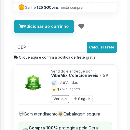
Ganhe
125 GGCoins
nesta compra
Adicionar ao carrinho
Calcular Frete
Clique aqui e confira a politíca de frete grátis
Vendido e entregue por
VibeMix Colecionáveis
- SP
🛒
+30
Vendas
★
17
Avaliações
Ver loja
Seguir
Bom atendimento
Embalagem segura
💬
📦
Compra 100%
protegida pela Geral