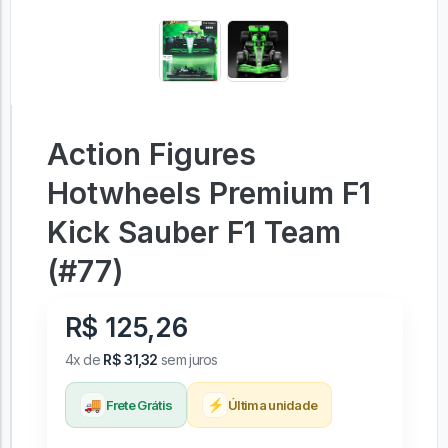
Action Figures
Hotwheels Premium F1
Kick Sauber F1 Team
(#77)
R$ 125,26
4x de
R$ 31,32
sem juros
🚚
⚡
Frete Grátis
Última unidade