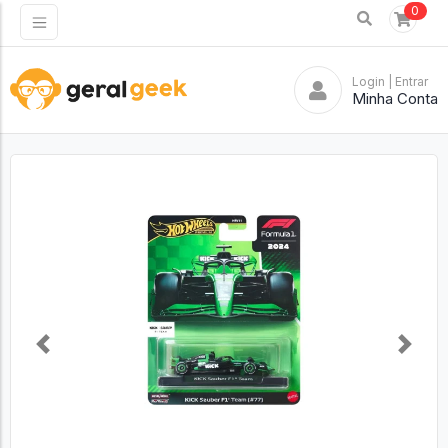
0
Login
| Entrar
Minha Conta
Previous
Next