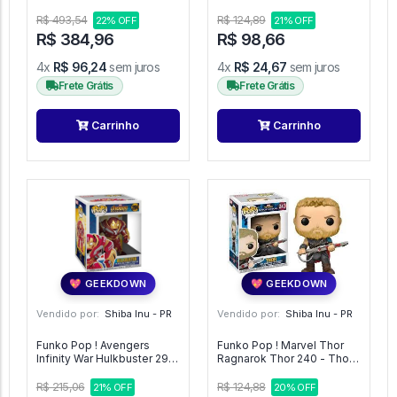
Truck 10 - Marvel #10
América 288 - Vingadores
#288
R$ 493,54
R$ 124,89
22% OFF
21% OFF
R$ 384,96
R$ 98,66
4x
R$ 96,24
sem juros
4x
R$ 24,67
sem juros
Frete Grátis
Frete Grátis
Carrinho
Carrinho
💖 GEEKDOWN
💖 GEEKDOWN
Vendido por:
Shiba Inu - PR
Vendido por:
Shiba Inu - PR
Funko Pop ! Avengers
Funko Pop ! Marvel Thor
Infinity War Hulkbuster 294
Ragnarok Thor 240 - Thor
- Vingadores #294
Ragnarok #240
R$ 215,06
R$ 124,88
21% OFF
20% OFF