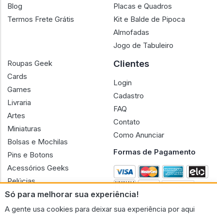
Blog
Placas e Quadros
Termos Frete Grátis
Kit e Balde de Pipoca
Almofadas
Jogo de Tabuleiro
Clientes
Roupas Geek
Cards
Login
Games
Cadastro
Livraria
FAQ
Artes
Contato
Miniaturas
Como Anunciar
Bolsas e Mochilas
Formas de Pagamento
Pins e Botons
Acessórios Geeks
Pelúcias
Só para melhorar sua experiência!
Bonecas
A gente usa cookies para deixar sua experiência por aqui