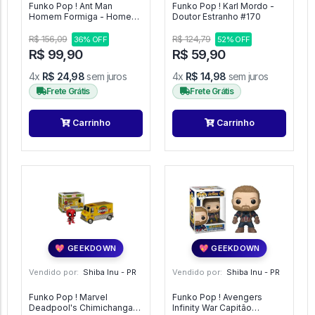
Funko Pop ! Ant Man
Funko Pop ! Karl Mordo -
Homem Formiga - Homem
Doutor Estranho #170
Formiga #85
R$ 156,09
R$ 124,79
36% OFF
52% OFF
R$ 99,90
R$ 59,90
4x
R$ 24,98
sem juros
4x
R$ 14,98
sem juros
Frete Grátis
Frete Grátis
Carrinho
Carrinho
💖 GEEKDOWN
💖 GEEKDOWN
Vendido por:
Shiba Inu - PR
Vendido por:
Shiba Inu - PR
Funko Pop ! Marvel
Funko Pop ! Avengers
Deadpool's Chimichanga
Infinity War Capitão