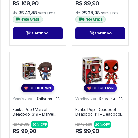
R$ 169,90
R$ 99,90
4x
R$ 42,48
sem juros
4x
R$ 24,98
sem juros
Frete Grátis
Frete Grátis
Carrinho
Carrinho
💖 GEEKDOWN
💖 GEEKDOWN
Vendido por:
Shiba Inu - PR
Vendido por:
Shiba Inu - PR
Funko Pop ! Marvel
Funko Pop ! Deadpool
Deadpool 319 - Marvel
Deadpool 111 - Deadpool
#319
#111
R$ 124,88
R$ 124,88
20% OFF
20% OFF
R$ 99,90
R$ 99,90