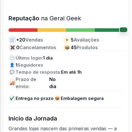
Reputação
na Geral Geek
+20
Vendas
5
Avaliações
🛒
★
0
Cancelamentos
45
Produtos
✖
📦
Último login:
1 dia
🕒
1
Seguidores
👤
Tempo de resposta:
Em até 1h
💬
Prazo de
No
🚚
envio:
dia
Entrega no prazo
Embalagem segura
✔
📦
Início da Jornada
Grandes lojas nascem das primeiras vendas — a