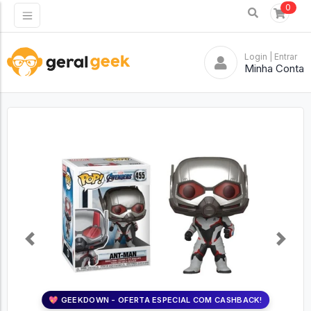
0
Login
| Entrar
Minha Conta
Previous
Next
💖 GEEKDOWN - OFERTA ESPECIAL COM CASHBACK!