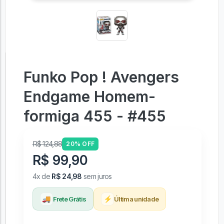
Funko Pop ! Avengers
Endgame Homem-
formiga 455 - #455
R$ 124,88
20% OFF
R$ 99,90
4x de
R$ 24,98
sem juros
🚚
⚡
Frete Grátis
Última unidade