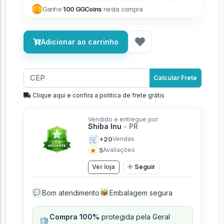
Ganhe
100 GGCoins
nesta compra
Adicionar ao carrinho
Calcular Frete
Clique aqui e confira a politíca de frete grátis
Vendido e entregue por
Shiba Inu
- PR
🛒
+20
Vendas
★
5
Avaliações
Ver loja
Seguir
Bom atendimento
Embalagem segura
💬
📦
Compra 100%
protegida pela Geral
🛡️