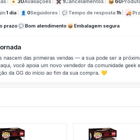
as
|
30
Avaliações
|
1
Cancelamentos
|
60
Produt
★
✖
📦
in:
1 dia
|
0
Seguidores
|
Tempo de resposta:
1h
|
Pr
👤
💬
🚚
o prazo
Bom atendimento
Embalagem segura
💬
📦
 Jornada
as nascem das primeiras vendas — a sua pode ser a próxim
aqui, você apoia um novo vendedor da comunidade geek e
ção da GG do início ao fim da sua compra. 💛