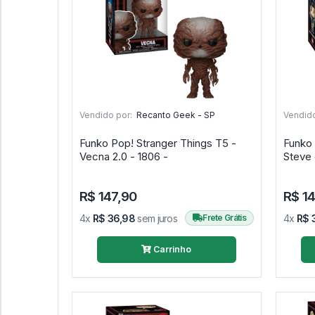
Vendido por:
Recanto Geek - SP
Vendido
Funko Pop! Stranger Things T5 -
Funko Pop! Strang
Vecna 2.0 - 1806 -
Steve 
R$ 147,90
R$ 1
4x
R$ 36,98
sem juros
Frete Grátis
4x
R$ 
Carrinho