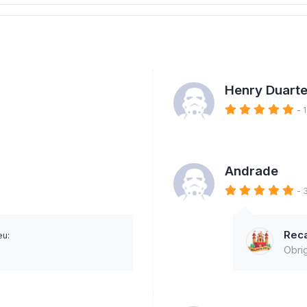
Henry Duart
- 
Andrade
- 
Rec
eu:
k
Obri