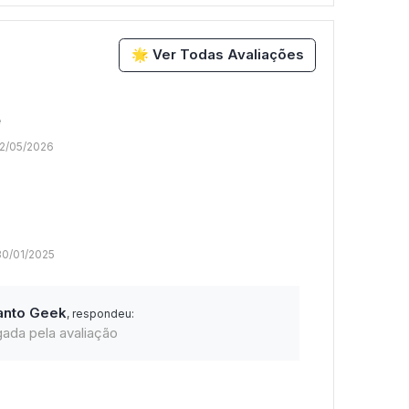
🌟 Ver Todas Avaliações
e
12/05/2026
30/01/2025
anto Geek
, respondeu:
gada pela avaliação