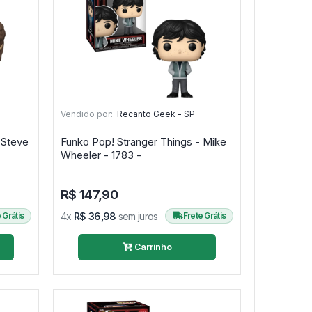
Vendido por:
Recanto Geek - SP
 Steve
Funko Pop! Stranger Things - Mike
Wheeler - 1783 -
R$ 147,90
 Grátis
4x
R$ 36,98
sem juros
Frete Grátis
Carrinho