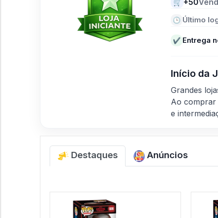
+50
Vend
🛒
Último log
🕒
Entrega n
✔
Início da
Grandes loj
Ao comprar 
e intermedia
Destaques
Anúncios