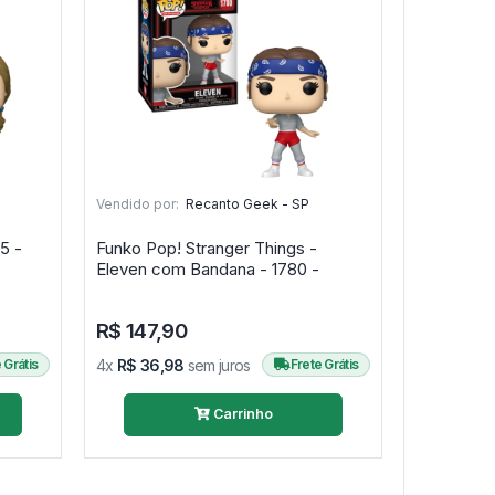
Vendido por:
Recanto Geek - SP
5 -
Funko Pop! Stranger Things -
Eleven com Bandana - 1780 -
R$ 147,90
 Grátis
4x
R$ 36,98
sem juros
Frete Grátis
Carrinho