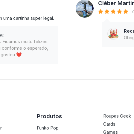
Cléber Marti
- 
uma cartinha super legal.
Rec
eu:
Obri
 Ficamos muito felizes
u conforme o esperado,
e gostou ❤️
Produtos
Roupas Geek
Cards
r
Funko Pop
Games