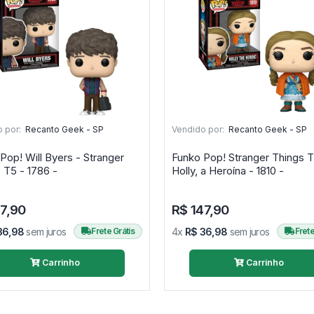
 por:
Recanto Geek - SP
Vendido por:
Recanto Geek - SP
yers - Stranger
Funko Pop! Stranger Things T
 T5 - 1786 -
Holly, a Heroína - 1810 -
47,90
R$ 147,90
36,98
sem juros
Frete Grátis
4x
R$ 36,98
sem juros
Frete
Carrinho
Carrinho