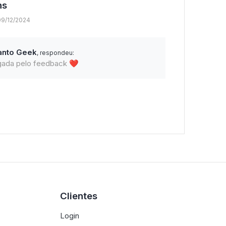
ns
09/12/2024
anto Geek
, respondeu:
gada pelo feedback ❤️
Clientes
Login