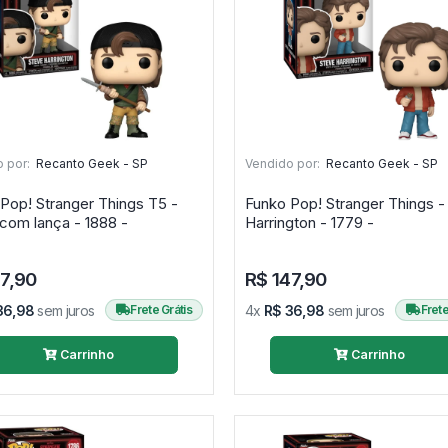
 por:
Recanto Geek - SP
Vendido por:
Recanto Geek - SP
er Things T5 -
Funko Pop! Stranger Things -
com lança - 1888 -
Harrington - 1779 -
47,90
R$ 147,90
36,98
sem juros
Frete Grátis
4x
R$ 36,98
sem juros
Frete
Carrinho
Carrinho