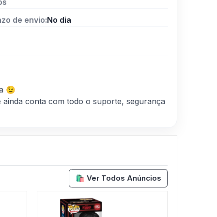
os
azo de envio:
No dia
a 😉
 ainda conta com todo o suporte, segurança
🛍️ Ver Todos Anúncios