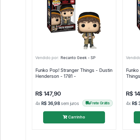
Vendido por:
Recanto Geek - SP
Vendido
Funko Pop! Stranger Things - Dustin
Funko Pop! Will B
Henderson - 1781 -
Things
R$ 147,90
R$ 1
4x
R$ 36,98
sem juros
Frete Grátis
4x
R$ 
Carrinho