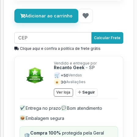
Adicionar ao carrinho
Calcular Frete
Clique aqui e confira a politíca de frete grátis
Vendido e entregue por
Recanto Geek
- SP
🛒
+50
Vendas
★
30
Avaliações
Ver loja
Seguir
Entrega no prazo
Bom atendimento
✔
💬
Embalagem segura
📦
Compra 100%
protegida pela Geral
🛡️