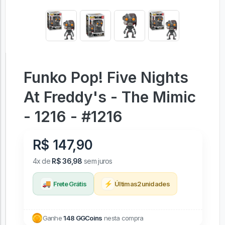
Funko Pop! Five Nights
At Freddy's - The Mimic
- 1216 - #1216
R$ 147,90
4x de
R$ 36,98
sem juros
🚚
⚡
Frete Grátis
Últimas
2
unidades
Ganhe
148 GGCoins
nesta compra