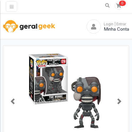
0
Login
| Entrar
Minha Conta
Previous
Next