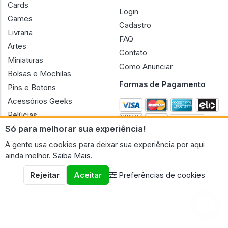
Cards
Login
Games
Cadastro
Livraria
FAQ
Artes
Contato
Miniaturas
Como Anunciar
Bolsas e Mochilas
Formas de Pagamento
Pins e Botons
Acessórios Geeks
Pelúcias
Só para melhorar sua experiência!
Bonecas
A gente usa cookies para deixar sua experiência por aqui
ainda melhor.
Saiba Mais.
Rejeitar
Aceitar
Preferências de cookies
CNPJ n.º 30.220.458/0001-17 - GERAL GEEK PORTAL ELETRONICO
LTDA.
© 2026 Geral Geek
Termos de uso
Políticas