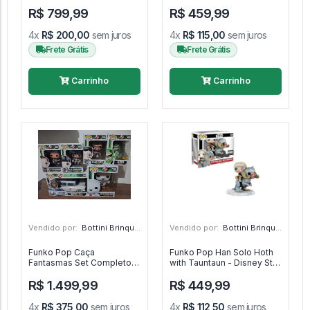
Diamond Select - Avengers
Hercules #43
R$ 799,99
R$ 459,99
Infinity War
4x
R$ 200,00
sem juros
4x
R$ 115,00
sem juros
Frete Grátis
Frete Grátis
Carrinho
Carrinho
Vendido por:
Bottini Brinquedos - SP
Vendido por:
Bottini Brinquedos - SP
Funko Pop Caça
Funko Pop Han Solo Hoth
Fantasmas Set Completo -
with Tauntaun - Disney Star
Movie Ghostbusters #108
Wars #125
R$ 1.499,99
R$ 449,99
4x
R$ 375,00
sem juros
4x
R$ 112,50
sem juros