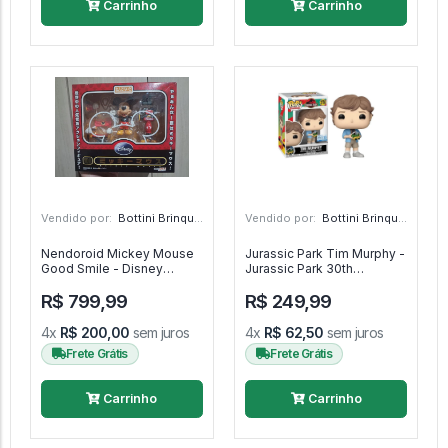
Carrinho
Carrinho
Vendido por:
Bottini Brinquedos - SP
Vendido por:
Bottini Brinquedos - SP
Nendoroid Mickey Mouse
Jurassic Park Tim Murphy -
Good Smile - Disney
Jurassic Park 30th
Mickey Mouse
Anniversary #1774
R$ 799,99
R$ 249,99
4x
R$ 200,00
sem juros
4x
R$ 62,50
sem juros
Frete Grátis
Frete Grátis
Carrinho
Carrinho