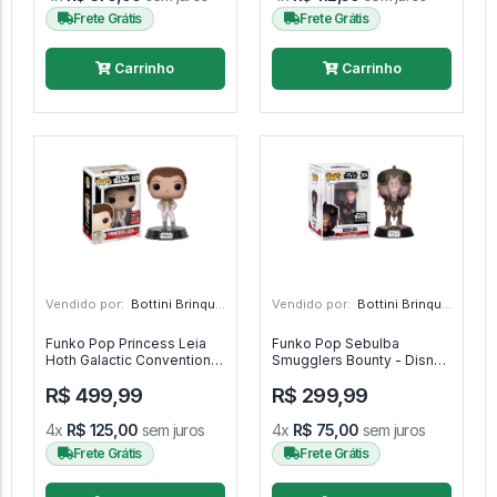
Frete Grátis
Frete Grátis
Carrinho
Carrinho
Vendido por:
Bottini Brinquedos - SP
Vendido por:
Bottini Brinquedos - SP
Funko Pop Princess Leia
Funko Pop Sebulba
Hoth Galactic Convention -
Smugglers Bounty - Disney
Disney Star Wars #125
Star Wars #304
R$ 499,99
R$ 299,99
4x
R$ 125,00
sem juros
4x
R$ 75,00
sem juros
Frete Grátis
Frete Grátis