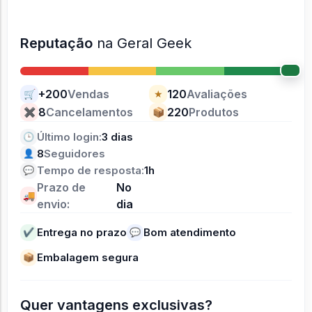
Reputação
na Geral Geek
+200
Vendas
120
Avaliações
🛒
★
8
Cancelamentos
220
Produtos
✖
📦
Último login:
3 dias
🕒
8
Seguidores
👤
Tempo de resposta:
1h
💬
Prazo de
No
🚚
envio:
dia
Entrega no prazo
Bom atendimento
✔
💬
Embalagem segura
📦
Quer vantagens exclusivas?