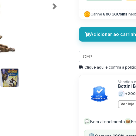
Next
Ganhe
800 GGCoins
nest
Adicionar ao carrin
Clique aqui e confira a politíc
Vendido e
Bottini
🛒
+200
Ver loja
Bom atendimento
Em
💬
📦
🛡️