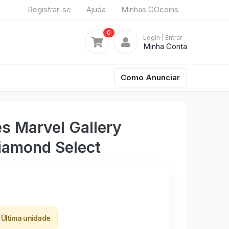
Registrar-se
Ajuda
Minhas GGcoins
0
Login
| Entrar
Minha Conta
Como Anunciar
es Marvel Gallery
iamond Select
Última unidade