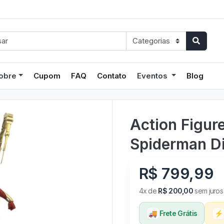
obre
Cupom
FAQ
Contato
Eventos
Blog
Action Figur
Spiderman D
R$ 799,99
4x de
R$ 200,00
sem juros
🚚
Frete Grátis
⚡