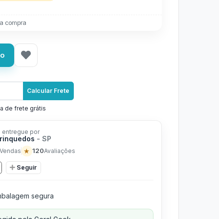
a compra
ho
Calcular Frete
a de frete grátis
 entregue por
 Brinquedos
- SP
★
120
Vendas
Avaliações
Seguir
balagem segura