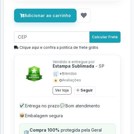
Adicionar ao carrinho
Calcular Frete
Clique aqui e confira a politíca de frete grátis
Vendido e entregue por
Estampa Sublimada
- SP
🛒
+1
Vendas
★
0
Avaliações
Ver loja
Seguir
Entrega no prazo
Bom atendimento
✔
💬
Embalagem segura
📦
Compra 100%
protegida pela Geral
🛡️