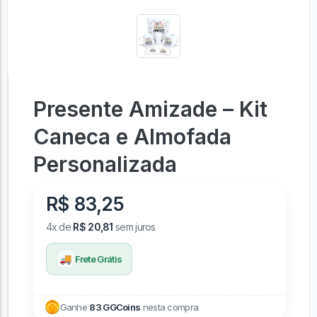
Presente Amizade – Kit
Caneca e Almofada
Personalizada
R$ 83,25
4x de
R$ 20,81
sem juros
🚚
Frete Grátis
Ganhe
83 GGCoins
nesta compra