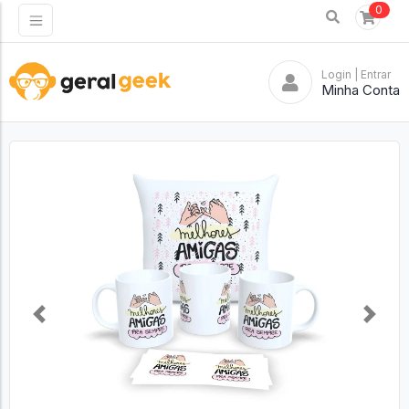
0
Login
| Entrar
Minha Conta
Previous
Next