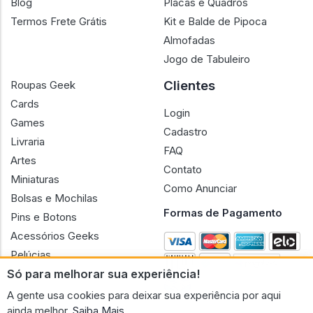
Blog
Placas e Quadros
Termos Frete Grátis
Kit e Balde de Pipoca
Almofadas
Jogo de Tabuleiro
Clientes
Roupas Geek
Cards
Login
Games
Cadastro
Livraria
FAQ
Artes
Contato
Miniaturas
Como Anunciar
Bolsas e Mochilas
Formas de Pagamento
Pins e Botons
Acessórios Geeks
Pelúcias
Só para melhorar sua experiência!
Bonecas
A gente usa cookies para deixar sua experiência por aqui
ainda melhor.
Saiba Mais.