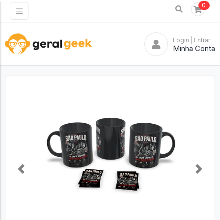
0
Login
| Entrar
Minha Conta
Previous
Next