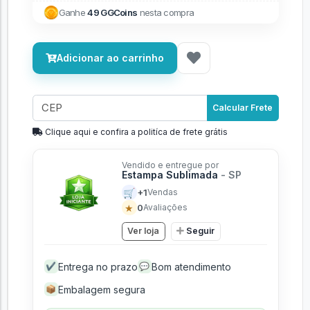
Ganhe
49 GGCoins
nesta compra
Adicionar ao carrinho
Calcular Frete
Clique aqui e confira a politíca de frete grátis
Vendido e entregue por
Estampa Sublimada
- SP
🛒
+1
Vendas
★
0
Avaliações
Ver loja
Seguir
Entrega no prazo
Bom atendimento
✔
💬
Embalagem segura
📦