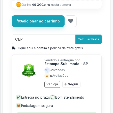
Ganhe
49 GGCoins
nesta compra
Adicionar ao carrinho
Calcular Frete
Clique aqui e confira a politíca de frete grátis
Vendido e entregue por
Estampa Sublimada
- SP
🛒
+1
Vendas
★
0
Avaliações
Ver loja
Seguir
Entrega no prazo
Bom atendimento
✔
💬
Embalagem segura
📦