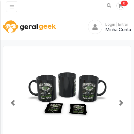
0
Login
| Entrar
Minha Conta
Previous
Next