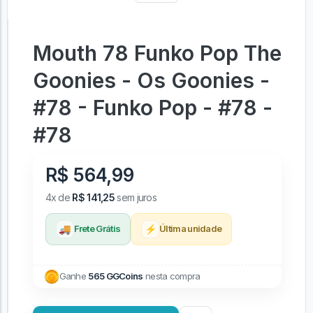
Mouth 78 Funko Pop The
Goonies - Os Goonies -
#78 - Funko Pop - #78 -
#78
R$ 564,99
4x de
R$ 141,25
sem juros
🚚
⚡
Frete Grátis
Última unidade
Ganhe
565 GGCoins
nesta compra