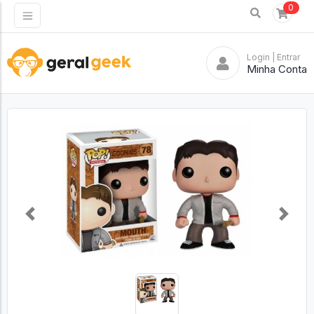
0
Login
| Entrar
Minha Conta
Previous
Next