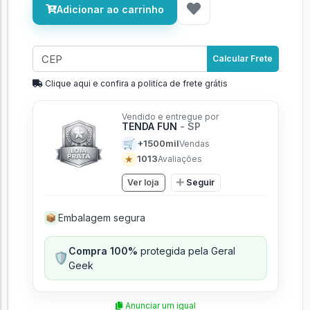
Adicionar ao carrinho
Calcular Frete
Clique aqui e confira a politíca de frete grátis
Vendido e entregue por
TENDA FUN
- SP
🛒
+1500mil
Vendas
★
1013
Avaliações
Ver loja
Seguir
Embalagem segura
📦
Compra 100%
protegida pela Geral
🛡️
Geek
Anunciar um igual