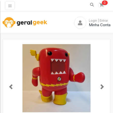
0
Login
| Entrar
Minha Conta
Previous
Next