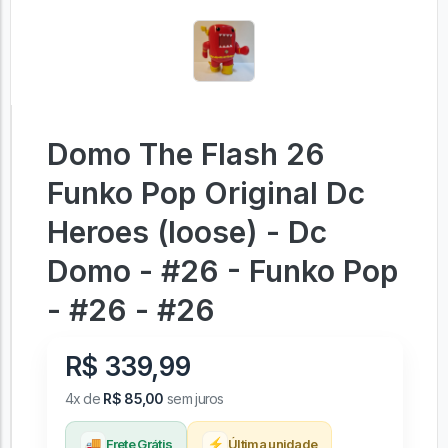
Domo The Flash 26
Funko Pop Original Dc
Heroes (loose) - Dc
Domo - #26 - Funko Pop
- #26 - #26
R$ 339,99
4x de
R$ 85,00
sem juros
🚚
⚡
Frete Grátis
Última unidade