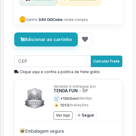
Ganhe
340 GGCoins
nesta compra
Adicionar ao carrinho
Calcular Frete
Clique aqui e confira a politíca de frete grátis
Vendido e entregue por
TENDA FUN
- SP
🛒
+1500mil
Vendas
★
1013
Avaliações
Ver loja
Seguir
Embalagem segura
📦