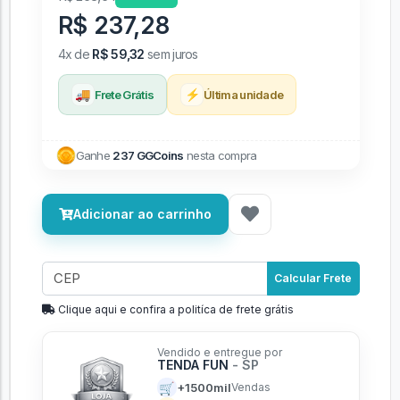
R$ 237,28
4x de
R$ 59,32
sem juros
🚚
⚡
Frete Grátis
Última unidade
Ganhe
237 GGCoins
nesta compra
Adicionar ao carrinho
Calcular Frete
Clique aqui e confira a politíca de frete grátis
Vendido e entregue por
TENDA FUN
- SP
🛒
+1500mil
Vendas