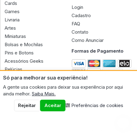
Cards
Login
Games
Cadastro
Livraria
FAQ
Artes
Contato
Miniaturas
Como Anunciar
Bolsas e Mochilas
Formas de Pagamento
Pins e Botons
Acessórios Geeks
Pelúcias
Só para melhorar sua experiência!
Bonecas
A gente usa cookies para deixar sua experiência por aqui
ainda melhor.
Saiba Mais.
Rejeitar
Aceitar
Preferências de cookies
CNPJ n.º 30.220.458/0001-17 - GERAL GEEK PORTAL ELETRONICO
LTDA.
© 2026 Geral Geek
Termos de uso
Políticas