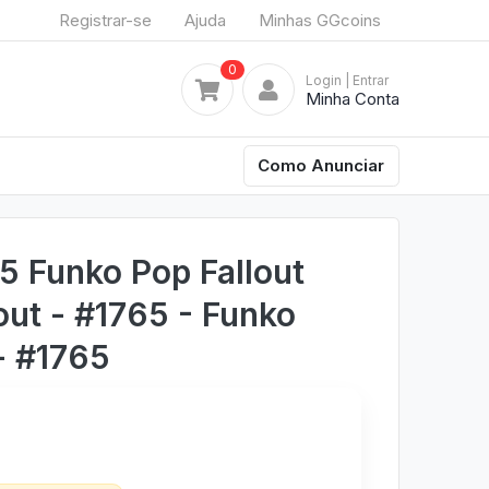
Registrar-se
Ajuda
Minhas GGcoins
0
Login
| Entrar
Minha Conta
Como Anunciar
 Funko Pop Fallout
out - #1765 - Funko
- #1765