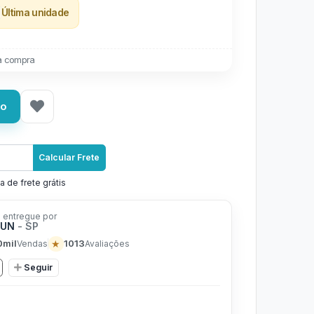
Última unidade
a compra
ho
Calcular Frete
a de frete grátis
 entregue por
FUN
- SP
0mil
★
1013
Vendas
Avaliações
Seguir