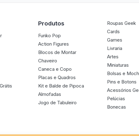
Produtos
Roupas Geek
Cards
r
Funko Pop
Games
Action Figures
Livraria
Blocos de Montar
Artes
Chaveiro
Miniaturas
Caneca e Copo
Bolsas e Moch
Placas e Quadros
Pins e Botons
Grátis
Kit e Balde de Pipoca
Acessórios G
Almofadas
Pelúcias
Jogo de Tabuleiro
Bonecas