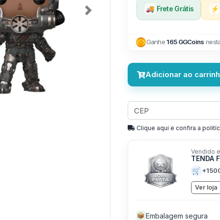
🚚
Frete Grátis
⚡
Next
Ganhe
165 GGCoins
nest
Adicionar ao carrin
Clique aqui e confira a politíc
Vendido e
TENDA 
🛒
+150
Ver loja
Embalagem segura
📦