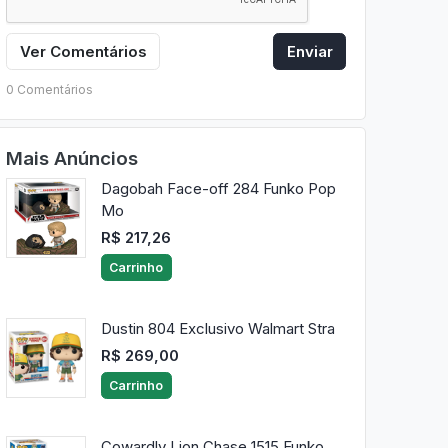
Ver Comentários
Enviar
0 Comentários
Mais Anúncios
Dagobah Face-off 284 Funko Pop
Mo
R$ 217,26
Carrinho
Dustin 804 Exclusivo Walmart Stra
R$ 269,00
Carrinho
Cowardly Lion Chase 1515 Funko