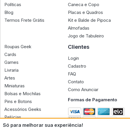
Políticas
Caneca e Copo
Blog
Placas e Quadros
Termos Frete Grátis
Kit e Balde de Pipoca
Almofadas
Jogo de Tabuleiro
Clientes
Roupas Geek
Cards
Login
Games
Cadastro
Livraria
FAQ
Artes
Contato
Miniaturas
Como Anunciar
Bolsas e Mochilas
Formas de Pagamento
Pins e Botons
Acessórios Geeks
Pelúcias
Só para melhorar sua experiência!
Bonecas