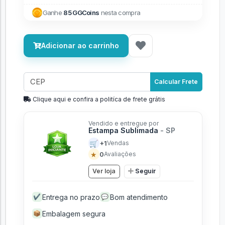
Ganhe
85 GGCoins
nesta compra
Adicionar ao carrinho
Calcular Frete
Clique aqui e confira a politíca de frete grátis
Vendido e entregue por
Estampa Sublimada
- SP
🛒
+1
Vendas
★
0
Avaliações
Ver loja
Seguir
Entrega no prazo
Bom atendimento
✔
💬
Embalagem segura
📦