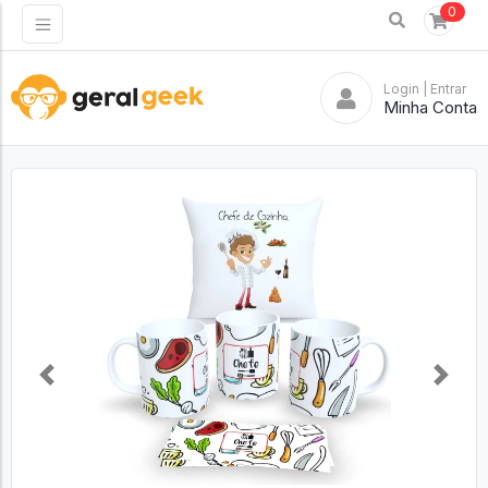
0
Login
| Entrar
Minha Conta
Previous
Next