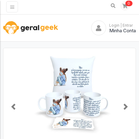
0
Login
| Entrar
Minha Conta
Previous
Next