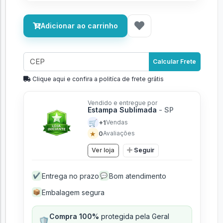
Adicionar ao carrinho
Calcular Frete
Clique aqui e confira a politíca de frete grátis
Vendido e entregue por
Estampa Sublimada
- SP
🛒
+1
Vendas
★
0
Avaliações
Ver loja
Seguir
Entrega no prazo
Bom atendimento
✔
💬
Embalagem segura
📦
Compra 100%
protegida pela Geral
🛡️