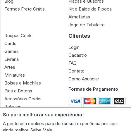
Blog
Placas e Quadros
Termos Frete Grátis
Kit e Balde de Pipoca
Almofadas
Jogo de Tabuleiro
Clientes
Roupas Geek
Cards
Login
Games
Cadastro
Livraria
FAQ
Artes
Contato
Miniaturas
Como Anunciar
Bolsas e Mochilas
Formas de Pagamento
Pins e Botons
Acessórios Geeks
Pelúcias
Só para melhorar sua experiência!
Bonecas
A gente usa cookies para deixar sua experiência por aqui
ainda melhor.
Saiba Mais.