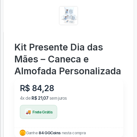
Kit Presente Dia das
Mães – Caneca e
Almofada Personalizada
R$ 84,28
4x de
R$ 21,07
sem juros
🚚
Frete Grátis
Ganhe
84 GGCoins
nesta compra