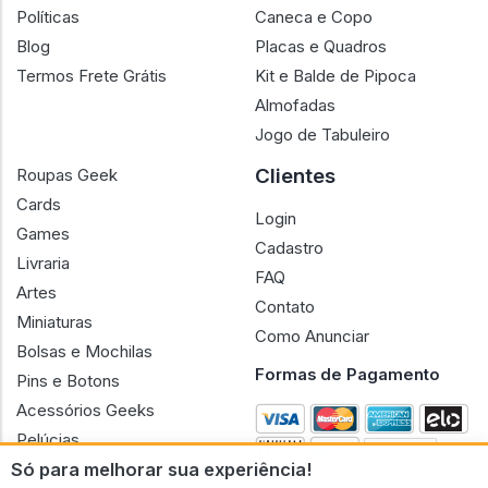
Políticas
Caneca e Copo
Blog
Placas e Quadros
Termos Frete Grátis
Kit e Balde de Pipoca
Almofadas
Jogo de Tabuleiro
Clientes
Roupas Geek
Cards
Login
Games
Cadastro
Livraria
FAQ
Artes
Contato
Miniaturas
Como Anunciar
Bolsas e Mochilas
Formas de Pagamento
Pins e Botons
Acessórios Geeks
Pelúcias
Só para melhorar sua experiência!
Bonecas