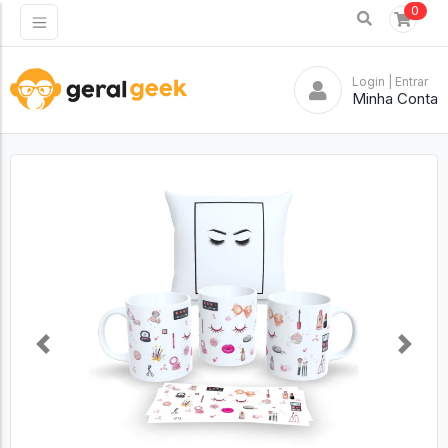
0
Login
| Entrar
Minha Conta
Previous
Next