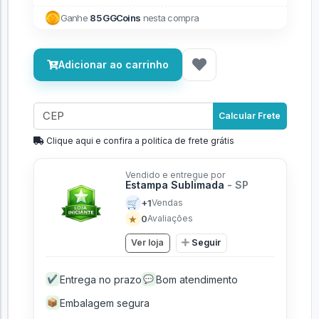
Ganhe
85 GGCoins
nesta compra
Adicionar ao carrinho
Calcular Frete
Clique aqui e confira a politíca de frete grátis
Vendido e entregue por
Estampa Sublimada
- SP
🛒
+1
Vendas
★
0
Avaliações
Ver loja
Seguir
Entrega no prazo
Bom atendimento
✔
💬
Embalagem segura
📦